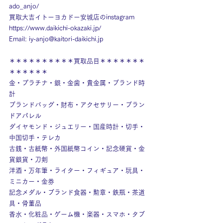
ado_anjo/
買取大吉イトーヨカドー安城店のinstagram
https://www.daikichi-okazaki.jp/
Email: 
iy-anjo@kaitori-daikichi.jp
＊＊＊＊＊＊＊＊＊＊買取品目＊＊＊＊＊＊＊
＊＊＊＊＊＊
金・プラチナ・銀・金歯・貴金属・ブランド時
計
ブランドバッグ・財布・アクセサリー・ブラン
ドアパレル
ダイヤモンド・ジュエリー・国産時計・切手・
中国切手・テレカ
古銭・古紙幣・外国紙幣コイン・記念硬貨・金
貨銀貨・刀剣
洋酒・万年筆・ライター・フィギュア・玩具・
ミニカー・金券
記念メダル・ブランド食器・勲章・鉄瓶・茶道
具・骨董品
香水・化粧品・ゲーム機・楽器・スマホ・タブ