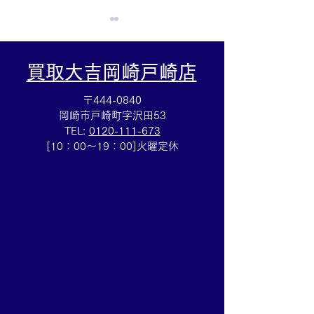
買取大吉岡崎戸崎店
〒444-0840
岡崎市戸崎町字沢田53
TEL:
0120-111-673
スタージュエリーダイヤ
ディオールネッ
[10：00～19：00]火曜定休
リングのお買取も💎買取
お買取りしまし
大吉安城桜井町店
ンドアクセサリ
は買取大吉ドミ
におまかせくだ