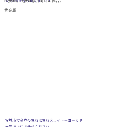
IY安城店（安城桜井町店に統合）
金券1枚から大量でも(*'▽')
貴金属
安城市で金券の買取は買取大吉イトーヨーカド
ー安城店にお任せください