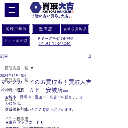
岡崎戸崎店
豊田店
安城桜井町店
ドミー若松店OPEN!
ドミー若松店
0120-102-034
記事
買取実績一覧
2024年12月15日
買取実績一覧
マックカードのお買取も！買取大吉
イトーヨーカドー安城店🎫
岡崎戸崎店
安城市・岡崎市・豊田市・刈谷市の皆さま、こ
豊田店
んにちは。
安城桜井町店
ブログをご覧いただき有難うございます。
ドミー若松店
★金券 マックカード★