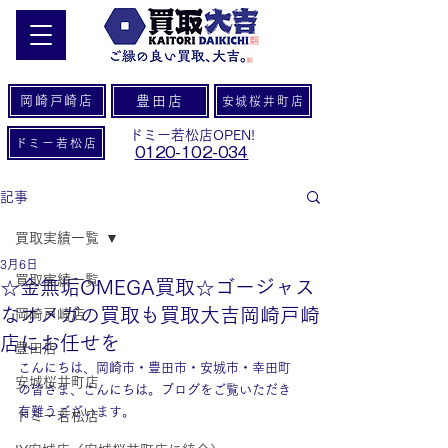
岡崎戸崎店
豊田店
安城桜井町店
ドミー若松店OPEN!
ドミー若松店
0120-102-034
記事
買取実績一覧
3月6日
買取実績一覧
☆金無垢OMEGA買取☆ゴージャス
なオメガの買取も買取大吉岡崎戸崎
岡崎戸崎店
店にお任せを
豊田店
こんにちは、岡崎市・豊田市・安城市・幸田町
安城桜井町店
の皆さま、こんにちは。ブログをご覧いただき
有難うございます。
ドミー若松店