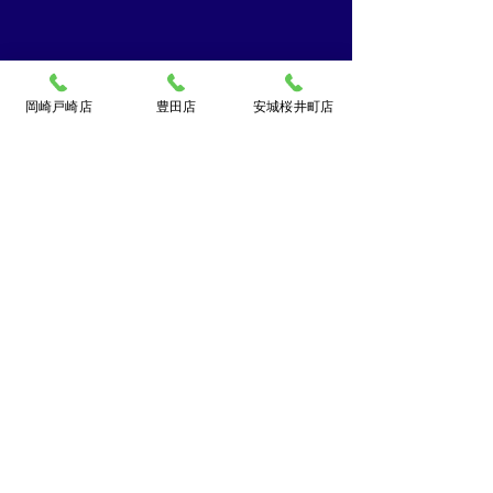
岡崎戸崎店
豊田店
安城桜井町店
買取大吉ドミー若松
店
〒444-0826
岡崎市若松町字折戸3番地
TEL：
0120-102-034
[10：00～19：00] 水曜定休