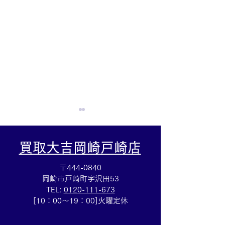
買取大吉岡崎戸崎店
〒444-0840
岡崎市戸崎町字沢田53
TEL:
0120-111-673
☆グッチ時計買取☆ブラ
☆ミニインゴッ
[10：00～19：00]火曜定休
ンド時計買取も買取大吉
インゴット買取