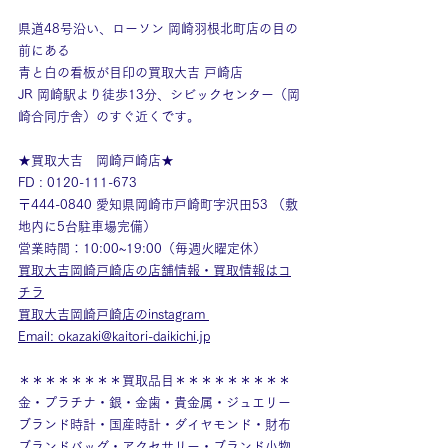
県道48号沿い、ローソン 岡崎羽根北町店の目の
前にある
青と白の看板が目印の買取大吉 戸崎店
JR 岡崎駅より徒歩13分、シビックセンター（岡
崎合同庁舎）のすぐ近くです。
★買取大吉　岡崎戸崎店★
FD : 0120-111-673
〒444-0840 愛知県岡崎市戸崎町字沢田53 （敷
地内に5台駐車場完備）
営業時間：10:00~19:00（毎週火曜定休）
買取大吉岡崎戸崎店の店舗情報・買取情報はコ
チラ
買取大吉岡崎戸崎店のinstagram
Email: okazaki@kaitori-daikichi.jp
＊＊＊＊＊＊＊＊買取品目＊＊＊＊＊＊＊＊＊
金・プラチナ・銀・金歯・貴金属・ジュエリー
ブランド時計・国産時計・ダイヤモンド・財布
ブランドバッグ・アクセサリー・ブランド小物