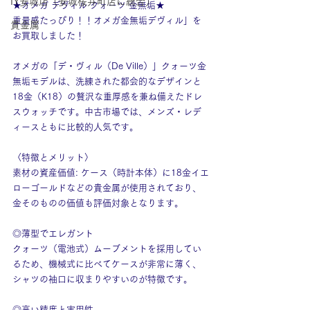
IY安城店（安城桜井町店に統合）
★オメガ デヴィル クォーツ 金無垢★
重量感たっぴり！！オメガ金無垢デヴィル」を
貴金属
お買取しました！
オメガの「デ・ヴィル（De Ville）」クォーツ金
無垢モデルは、洗練された都会的なデザインと
18金（K18）の贅沢な重厚感を兼ね備えたドレ
スウォッチです。中古市場では、メンズ・レデ
ィースともに比較的人気です。
〈特徴とメリット〉
素材の資産価値: ケース（時計本体）に18金イエ
ローゴールドなどの貴金属が使用されており、
金そのものの価値も評価対象となります。
◎薄型でエレガント
クォーツ（電池式）ムーブメントを採用してい
るため、機械式に比べてケースが非常に薄く、
シャツの袖口に収まりやすいのが特徴です。
◎高い精度と実用性