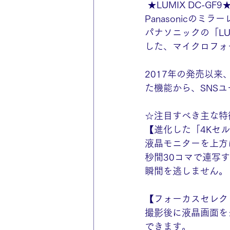
 ★LUMIX DC-GF9
Panasonicのミ
パナソニックの「LU
した、マイクロフォ
2017年の発売以
た機能から、SNS
☆注目すべき主な特
【進化した「4Kセ
液晶モニターを上方
秒間30コマで連写
瞬間を逃しません。
【フォーカスセレク
撮影後に液晶画面を
できます。