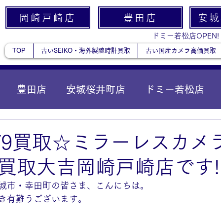
岡崎戸崎店
豊田店
安城
ドミー若松店OPEN!
TOP
古いSEIKO・海外製腕時計買取
古い国産カメラ高価買取
豊田店
安城桜井町店
ドミー若松店
に統合）
貴金属
GF9買取☆ミラーレスカメ
買取大吉岡崎戸崎店です!
城市・幸田町の皆さま、こんにちは。
き有難うございます。