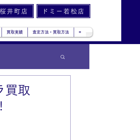
桜井町店
ドミー若松店
買取実績
査定方法・買取方法
≡
ラ買取
!