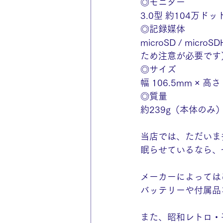
◎モニター
3.0型 約104万ド
◎記録媒体
microSD / mi
ため注意が必要です
◎サイズ
幅 106.5mm × 高
◎質量
約239g（本体のみ
当店では、ただいま多
眠らせているなら、
メーカーによっては
バッテリーや付属品
また、昭和レトロ・