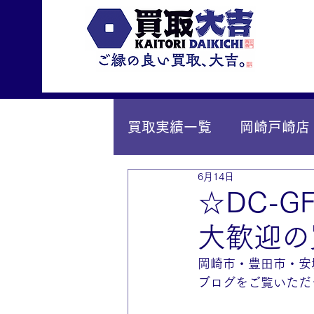
買取実績一覧
岡崎戸崎店
6月14日
IY安城店（安城桜井町店
☆DC-
大歓迎の
岡崎市・豊田市・安
ブログをご覧いただ