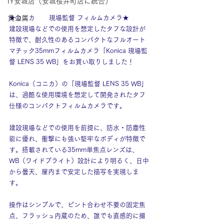
IY安城店（安城桜井町店に統合）
貴金属
★コニカ	現場監督 フィルムカメラ★
建設現場などでの使用を想定したタフな設計が
特徴で、耐久性のあるコンパクトなフルオート
マチック35mmフィルムカメラ「Konica 現場監
督 LENS 35 WB」をお買い取りしました！
Konica（コニカ）の「現場監督 LENS 35 WB」
は、過酷な使用環境を想定して開発されたタフ
仕様のコンパクトフィルムカメラです。
建設現場などでの使用を前提に、防水・防塵性
能に優れ、衝撃にも強い堅牢なボディが特徴で
す。搭載されている35mm単焦点レンズは、
WB（ワイドブライト）設計により明るく、日中
から曇天、屋内まで安定した描写を実現しま
す。
操作はシンプルで、ピント合わせ不要の固定焦
点、フラッシュ内蔵のため、誰でも直感的に撮