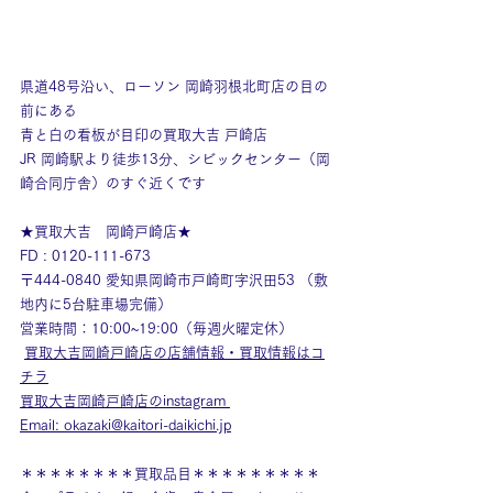
県道48号沿い、ローソン 岡崎羽根北町店の目の
前にある
青と白の看板が目印の買取大吉 戸崎店
JR 岡崎駅より徒歩13分、シビックセンター（岡
崎合同庁舎）のすぐ近くです
★買取大吉　岡崎戸崎店★
FD : 0120-111-673
〒444-0840 愛知県岡崎市戸崎町字沢田53 （敷
地内に5台駐車場完備）
営業時間：10:00~19:00（毎週火曜定休）
買取大吉岡崎戸崎店の店舗情報・買取情報はコ
チラ
買取大吉岡崎戸崎店のinstagram
Email: okazaki@kaitori-daikichi.jp
＊＊＊＊＊＊＊＊買取品目＊＊＊＊＊＊＊＊＊