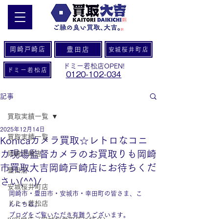
岡崎戸崎店
豊田店
安城桜井町店
ドミー若松店OPEN!
ドミー若松店
0120-102-034
記事
買取実績一覧
2025年12月14日
買取実績一覧
Konicaカメラ買取☆レトロなコニ
カ現場監督カメラのお買取りも岡崎
岡崎戸崎店
市買取大吉岡崎戸崎店にお待ちくだ
豊田店
さい(^^)/
安城桜井町店
岡崎市・豊田市・安城市・幸田町の皆さま、こ
ドミー若松店
んにちは。
ブログをご覧いただき有難うございます。