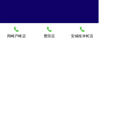
岡崎戸崎店
豊田店
安城桜井町店
買取大吉ドミー若松
店
〒444-0826
岡崎市若松町字折戸3番地
TEL：
0120-102-034
[10：00～19：00] 水曜定休