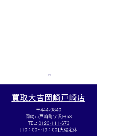
買取大吉岡崎戸崎店
〒444-0840
岡崎市戸崎町字沢田53
TEL:
0120-111-673
☆グッチ時計買取☆ブラ
☆ミニインゴッ
[10：00～19：00]火曜定休