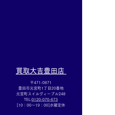
ンド時計買取も買取大吉
インゴット買取
岡崎戸崎店にお任せくだ
吉岡崎戸崎店ま
さい💪
持ち込みを!!
​買取大吉豊田店
〒471-0871
豊田市元宮町1丁目20番地
元宮町スイルヴィーブル248
TEL:
0120-070-673
[10：00～19：00]水曜定休