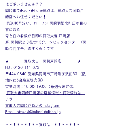
はございませんか？？
岡崎市でiPad・iPhone買取は、買取大吉岡崎戸
崎店へお任せください！
 県道48号沿い、ローソン 岡崎羽根北町店の目の
前にある
青と白の看板が目印の買取大吉 戸崎店
JR 岡崎駅より徒歩13分、シビックセンター（岡
崎合同庁舎）のすぐ近くです
★━━━━買取大吉　岡崎戸崎店 ━━━━★
FD : 0120-111-673 
〒444-0840 愛知県岡崎市戸崎町字沢田53 （敷
地内に5台駐車場完備） 
営業時間：10:00~19:00（毎週火曜定休）
買取大吉岡崎戸崎店の店舗情報・買取情報はコ
チラ
買取大吉岡崎戸崎店のinstagram
Email: 
okazaki@kaitori-daikichi.jp
＊＊＊＊＊＊＊＊＊買取品目＊＊＊＊＊＊＊