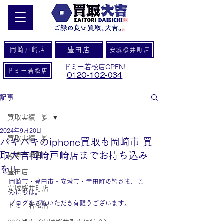
岡崎戸崎店
豊田店
安城桜井町店
ドミー若松店OPEN!
ドミー若松店
0120-102-034
記事
買取実績一覧
2024年9月20日
買取実績一覧
バキバキのiphone買取も岡崎市 買
取大吉岡崎戸崎店までお持ち込み
岡崎戸崎店
を!!
豊田店
岡崎市・豊田市・安城市・幸田町の皆さま、こ
安城桜井町店
んにちは。
ブログをご覧いただき有難うございます。
ドミー若松店