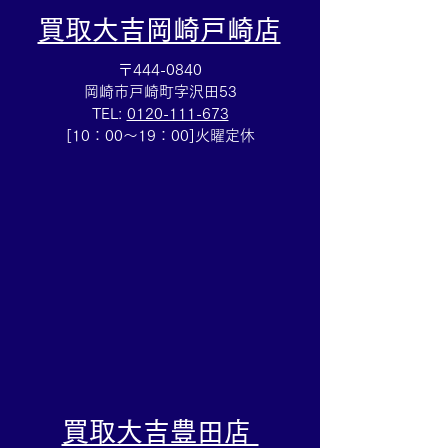
買取大吉岡崎戸崎店
〒444-0840
岡崎市戸崎町字沢田53
TEL:
0120-111-673
☆ミニインゴット買取☆
☆ロシア銀貨買
[10：00～19：00]火曜定休
インゴット買取は買取大
外銀貨の買取も
吉岡崎戸崎店までぜひお
岡崎戸崎店まで
持ち込みを!!
​買取大吉豊田店