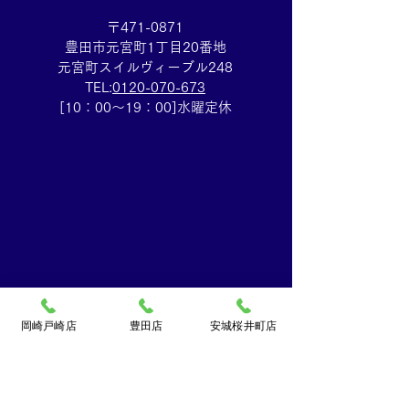
〒471-0871
豊田市元宮町1丁目20番地
元宮町スイルヴィーブル248
TEL:
0120-070-673
[10：00～19：00]水曜定休
岡崎戸崎店
豊田店
安城桜井町店
買取大吉ドミー若松
店