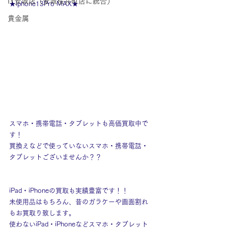
IY安城店（安城桜井町店に統合）
★iphone13Pro MAX★
貴金属
スマホ・携帯電話・タブレットも高価買取中で
す！
買換えなどで使っていないスマホ・携帯電話・
タブレットございませんか？？
iPad・iPhoneの買取も実績豊富です！！
未使用品はもちろん、昔のガラケーや画面割れ
もお買取り致します。
使わないiPad・iPhoneなどスマホ・タブレット