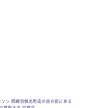
ーソン 岡崎羽根北町店の目の前にある
の買取大吉 戸崎店