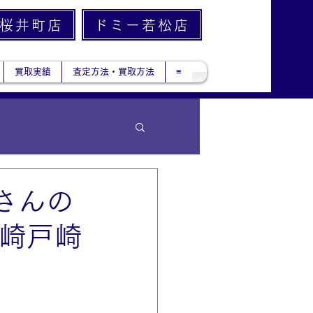
桜井町店
ドミー若松店
買取実績
査定方法・買取方法
≡
さんの
岡崎戸崎