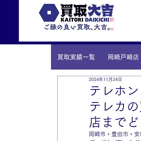
買取実績一覧
岡崎戸崎店
2024年11月24日
IY安城店（安城桜井町店
テレホン
テレカの
店までど
岡崎市・豊田市・安