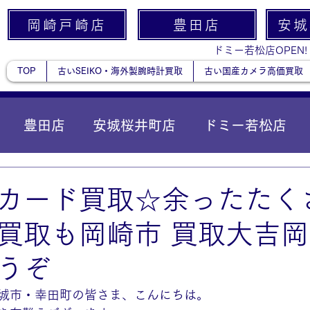
岡崎戸崎店
豊田店
安城
ドミー若松店OPEN!
TOP
古いSEIKO・海外製腕時計買取
古い国産カメラ高価買取
豊田店
安城桜井町店
ドミー若松店
に統合）
貴金属
カード買取☆余ったたく
買取も岡崎市 買取大吉
うぞ
城市・幸田町の皆さま、こんにちは。