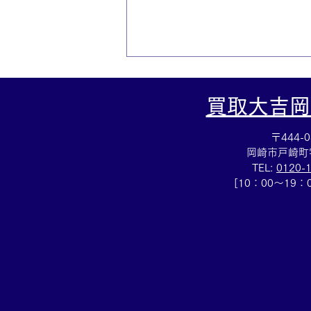
買取大吉岡
〒444-0
岡崎市戸崎町
TEL:
0120-
[10：00～19
☆シャネルWホック買取☆シ
ャネルの財布買取も買取大吉
岡崎戸崎店までお願いします
♪