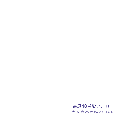
 県道48号沿い、ロ
青と白の看板が目印