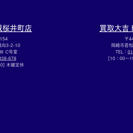
城桜井町店
買取大吉
154
〒44
3-2-10
岡崎市若松
Ⅲ C号室
TEL：
01
838-678
[10：00～
00] 木曜定休