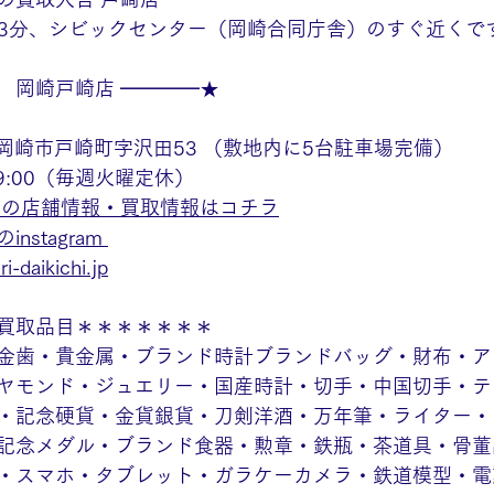
歩13分、シビックセンター（岡崎合同庁舎）のすぐ近くで
　岡崎戸崎店 ━━━━★
 
知県岡崎市戸崎町字沢田53 （敷地内に5台駐車場完備） 
19:00（毎週火曜定休）
店の店舗情報・買取情報はコチラ
stagram
i-daikichi.jp
買取品目＊＊＊＊＊＊＊
金歯・貴金属・ブランド時計ブランドバッグ・財布・ア
ヤモンド・ジュエリー・国産時計・切手・中国切手・テ
・記念硬貨・金貨銀貨・刀剣洋酒・万年筆・ライター・
記念メダル・ブランド食器・勲章・鉄瓶・茶道具・骨董
・スマホ・タブレット・ガラケーカメラ・鉄道模型・電