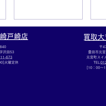
崎戸崎店
​買取
840
〒47
字沢田53
豊田市元宮
111-673
元宮町スイル
：00]火曜定休
TEL:
01
☆名鉄株主優待買取☆株主優
☆な
[10：00～
待のお買取りも買取大吉岡崎
取☆
戸崎店までお持ちください
岡崎
(^^♪