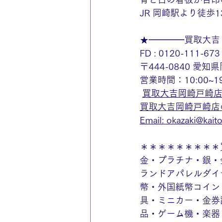
JR 岡崎駅より徒
★━━━━買取大吉
FD : 0120-111-673
〒444-0840 愛
営業時間：10:00~
買取大吉岡崎戸崎
買取大吉岡崎戸崎店のin
Email: 
okazaki@kaitor
＊＊＊＊＊＊＊＊＊
金・プラチナ・銀・
ランドアパレルダイ
幣・外国紙幣コイン
具・ミニカー・金券
品・ゲーム機・楽器