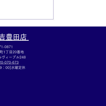
大吉豊田店
1-0871
町1丁目20番地
ヴィーブル248
20-070-673
かなか重さのある銀杯買
19：00]水曜定休
銀製品の買取も買取大吉
戸崎店までどうぞ(^^)/