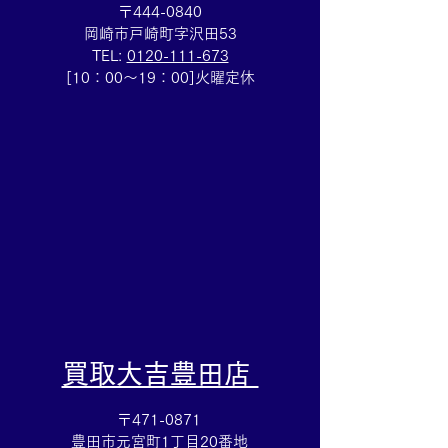
〒444-0840
岡崎市戸崎町字沢田53
TEL:
0120-111-673
☆ミニインゴット買取☆
☆ロシア銀貨買
[10：00～19：00]火曜定休
インゴット買取は買取大
外銀貨の買取も
吉岡崎戸崎店までぜひお
岡崎戸崎店まで
持ち込みを!!
​買取大吉豊田店
〒471-0871
豊田市元宮町1丁目20番地