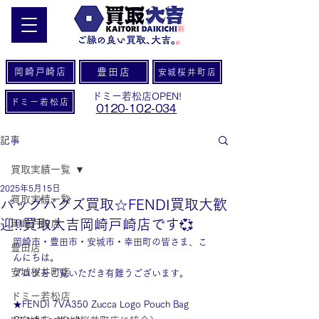
岡崎戸崎店
豊田店
安城桜井町店
ドミー若松店OPEN!
ドミー若松店
0120-102-034
記事
買取実績一覧
2025年5月15日
買取実績一覧
バッグバグズ買取☆FENDI買取大歓
迎!!買取大吉岡崎戸崎店です💞
岡崎戸崎店
岡崎市・豊田市・安城市・幸田町の皆さま、こ
豊田店
んにちは。
安城桜井町店
ブログをご覧いただき有難うございます。
ドミー若松店
★FENDI 7VA350 Zucca Logo Pouch Bag 