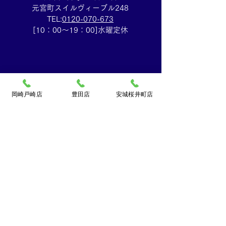
元宮町スイルヴィーブル248
TEL:
0120-070-673
[10：00～19：00]水曜定休
岡崎戸崎店
豊田店
安城桜井町店
買取大吉ドミー若松
店
〒444-0826
岡崎市若松町字折戸3番地
TEL：
0120-102-034