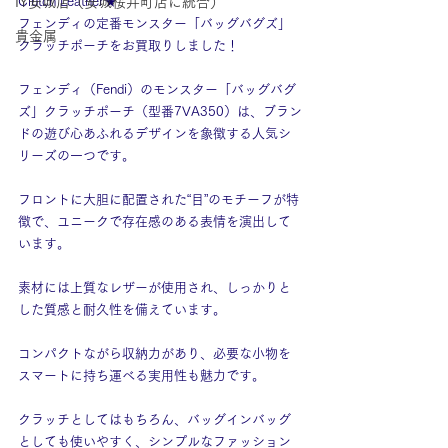
IY安城店（安城桜井町店に統合）
Clutch Leather★
フェンディの定番モンスター「バッグバグズ」
貴金属
クラッチポーチをお買取りしました！
フェンディ（Fendi）のモンスター「バッグバグ
ズ」クラッチポーチ（型番7VA350）は、ブラン
ドの遊び心あふれるデザインを象徴する人気シ
リーズの一つです。
フロントに大胆に配置された“目”のモチーフが特
徴で、ユニークで存在感のある表情を演出して
います。
素材には上質なレザーが使用され、しっかりと
した質感と耐久性を備えています。
コンパクトながら収納力があり、必要な小物を
スマートに持ち運べる実用性も魅力です。
クラッチとしてはもちろん、バッグインバッグ
としても使いやすく、シンプルなファッション