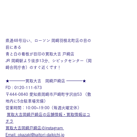
県道48号沿い、ローソン 岡崎羽根北町店の目の
前にある
青と白の看板が目印の買取大吉 戸崎店
JR 岡崎駅より徒歩13分、シビックセンター（岡
崎合同庁舎）のすぐ近くです！
★━━━━買取大吉　岡崎戸崎店 ━━━━★
FD : 0120-111-673
〒444-0840 愛知県岡崎市戸崎町字沢田53 （敷
地内に5台駐車場完備）
営業時間：10:00~19:00（毎週火曜定休）
買取大吉岡崎戸崎店の店舗情報・買取情報はコ
チラ
買取大吉岡崎戸崎店のinstagram
Email: okazaki@kaitori-daikichi.jp