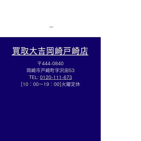
買取大吉岡崎戸崎店
〒444-0840
岡崎市戸崎町字沢田53
TEL:
0120-111-673
☆シャネルWホック買取
☆名鉄株主優待
[10：00～19：00]火曜定休
☆シャネルの財布買取も
主優待のお買取
買取大吉岡崎戸崎店まで
大吉岡崎戸崎店
お願いします♪
ちください(^^♪