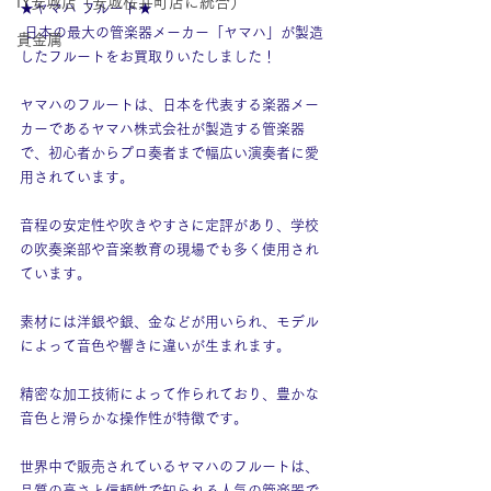
IY安城店（安城桜井町店に統合）
★ヤマハ フルート★
 日本の最大の管楽器メーカー「ヤマハ」が製造
貴金属
したフルートをお買取りいたしました！
ヤマハのフルートは、日本を代表する楽器メー
カーであるヤマハ株式会社が製造する管楽器
で、初心者からプロ奏者まで幅広い演奏者に愛
用されています。
音程の安定性や吹きやすさに定評があり、学校
の吹奏楽部や音楽教育の現場でも多く使用され
ています。
素材には洋銀や銀、金などが用いられ、モデル
によって音色や響きに違いが生まれます。
精密な加工技術によって作られており、豊かな
音色と滑らかな操作性が特徴です。
世界中で販売されているヤマハのフルートは、
品質の高さと信頼性で知られる人気の管楽器で