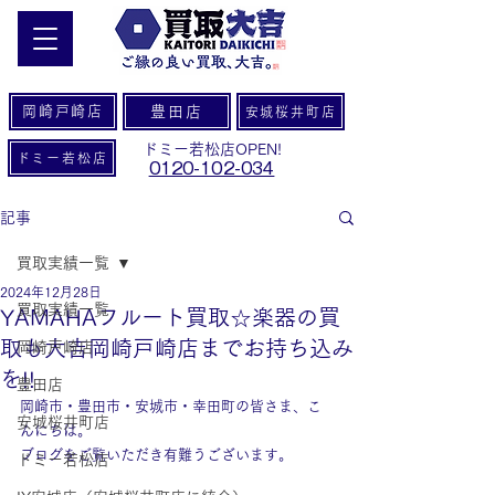
岡崎戸崎店
豊田店
安城桜井町店
ドミー若松店OPEN!
ドミー若松店
0120-102-034
記事
買取実績一覧
2024年12月28日
買取実績一覧
YAMAHAフルート買取☆楽器の買
取も大吉岡崎戸崎店までお持ち込み
岡崎戸崎店
を!!
豊田店
岡崎市・豊田市・安城市・幸田町の皆さま、こ
安城桜井町店
んにちは。
ブログをご覧いただき有難うございます。
ドミー若松店