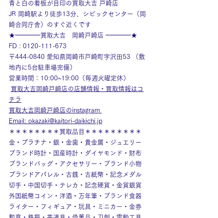
青と白の看板が目印の買取大吉 戸崎店
JR 岡崎駅より徒歩13分、シビックセンター（岡
崎合同庁舎）のすぐ近くです
★━━━━買取大吉　岡崎戸崎店 ━━━━★
FD : 0120-111-673
〒444-0840 愛知県岡崎市戸崎町字沢田53 （敷
地内に5台駐車場完備）
営業時間：10:00~19:00（毎週火曜定休）
買取大吉岡崎戸崎店の店舗情報・買取情報はコ
チラ
買取大吉岡崎戸崎店のinstagram
Email: okazaki@kaitori-daikichi.jp
＊＊＊＊＊＊＊＊買取品目＊＊＊＊＊＊＊＊＊
金・プラチナ・銀・金歯・貴金属・ジュエリー
ブランド時計・国産時計・ダイヤモンド・財布
ブランドバッグ・アクセサリー・ブランド小物
ブランドアパレル・古銭・古紙幣・記念メダル
切手・中国切手・テレカ・記念硬貨・金貨銀貨
外国紙幣コイン・洋酒・万年筆・ブランド食器
ライター・フィギュア・玩具・ミニカー・金券
勲章・鉄瓶・茶道具・骨董品・刀剣・電動工具