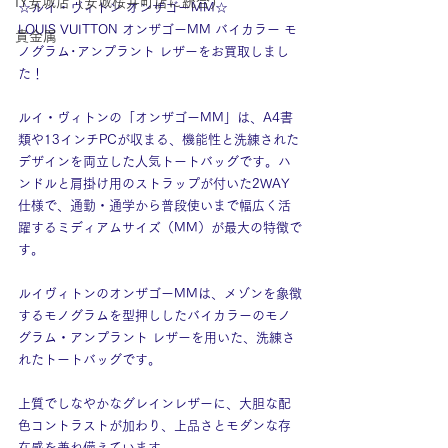
IY安城店（安城桜井町店に統合）
☆ルイ・ヴィトン オンザゴーMM☆
LOUIS VUITTON オンザゴーMM バイカラー モ
貴金属
ノグラム･アンプラント レザーをお買取しまし
た！
ルイ・ヴィトンの「オンザゴーMM」は、A4書
類や13インチPCが収まる、機能性と洗練された
デザインを両立した人気トートバッグです。ハ
ンドルと肩掛け用のストラップが付いた2WAY
仕様で、通勤・通学から普段使いまで幅広く活
躍するミディアムサイズ（MM）が最大の特徴で
す。
ルイヴィトンのオンザゴーMMは、メゾンを象徴
するモノグラムを型押ししたバイカラーのモノ
グラム・アンプラント レザーを用いた、洗練さ
れたトートバッグです。
上質でしなやかなグレインレザーに、大胆な配
色コントラストが加わり、上品さとモダンな存
在感を兼ね備えています。