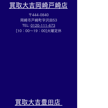
買取大吉岡崎戸崎店
〒444-0840
岡崎市戸崎町字沢田53
TEL:
0120-111-673
☆名鉄株主優待買取☆株
☆なかなか重さ
[10：00～19：00]火曜定休
主優待のお買取りも買取
杯買取☆銀製品
大吉岡崎戸崎店までお持
買取大吉岡崎戸
ちください(^^♪
どうぞ(^^)/
​買取大吉豊田店