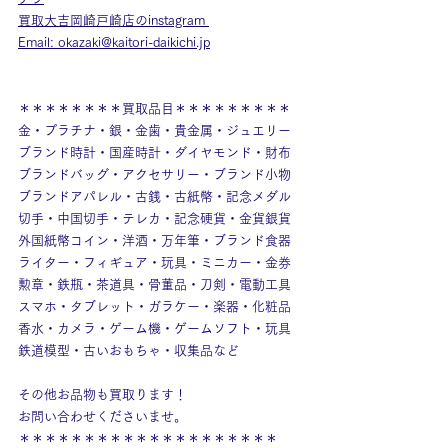
買取大吉岡崎戸崎店のinstagram
Email: okazaki@kaitori-daikichi.jp
＊＊＊＊＊＊＊＊買取品目＊＊＊＊＊＊＊＊＊
金・プラチナ・銀・金歯・貴金属・ジュエリー
ブランド時計・国産時計・ダイヤモンド・財布
ブランドバッグ・アクセサリー・ブランド小物
ブランドアパレル・古銭・古紙幣・記念メダル
切手・中国切手・テレカ・記念硬貨・金貨銀貨
外国紙幣コイン・洋酒・万年筆・ブランド食器
ライター・フィギュア・玩具・ミニカー・金券
勲章・鉄瓶・茶道具・骨董品・刀剣・電動工具
スマホ・タブレット・ガラケー・楽器・化粧品
香水・カメラ・ゲーム機・ゲームソフト・玩具
鉄道模型・古いおもちゃ・収集品など
その他お品物も買取ります！
お問い合わせくださいませ。
＊＊＊＊＊＊＊＊＊＊＊＊＊＊＊＊＊＊＊＊