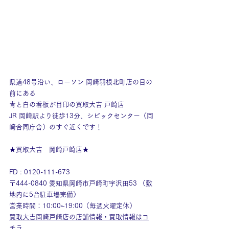
県道48号沿い、ローソン 岡崎羽根北町店の目の
前にある
青と白の看板が目印の買取大吉 戸崎店
JR 岡崎駅より徒歩13分、シビックセンター（岡
崎合同庁舎）のすぐ近くです！
★買取大吉　岡崎戸崎店★
FD : 0120-111-673
〒444-0840 愛知県岡崎市戸崎町字沢田53 （敷
地内に5台駐車場完備）
営業時間：10:00~19:00（毎週火曜定休）
買取大吉岡崎戸崎店の店舗情報・買取情報はコ
チラ