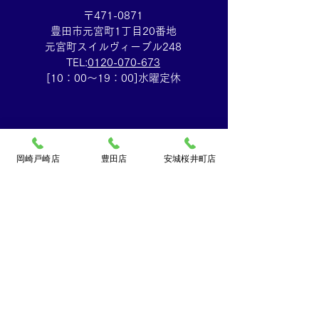
〒471-0871
豊田市元宮町1丁目20番地
元宮町スイルヴィーブル248
TEL:
0120-070-673
[10：00～19：00]水曜定休
岡崎戸崎店
豊田店
安城桜井町店
買取大吉ドミー若松
店