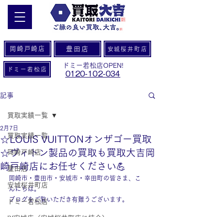
岡崎戸崎店
豊田店
安城桜井町店
ドミー若松店OPEN!
ドミー若松店
0120-102-034
記事
買取実績一覧
2月7日
買取実績一覧
☆LOUIS VUITTONオンザゴー買取
☆ヴィトン製品の買取も買取大吉岡
岡崎戸崎店
崎戸崎店にお任せください💪
豊田店
岡崎市・豊田市・安城市・幸田町の皆さま、こ
安城桜井町店
んにちは。
ブログをご覧いただき有難うございます。
ドミー若松店