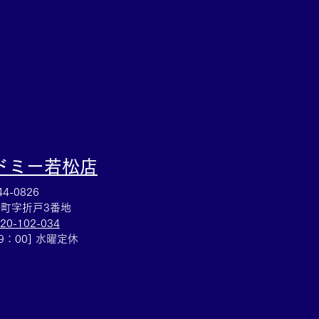
銀製品の買取も買取大吉
戸崎店までどうぞ(^^)/
ドミー若松
店
4-0826
町字折戸3番地
20-102-034
19：00] 水曜定休