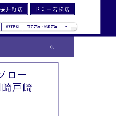
桜井町店
ドミー若松店
買取実績
査定方法・買取方法
≡
ソロー
岡崎戸崎