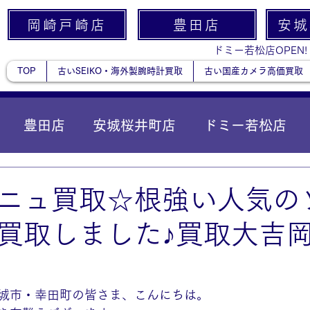
岡崎戸崎店
豊田店
安城
ドミー若松店OPEN!
TOP
古いSEIKO・海外製腕時計買取
古い国産カメラ高価買取
豊田店
安城桜井町店
ドミー若松店
に統合）
貴金属
ニュ買取☆根強い人気の
買取しました♪買取大吉
城市・幸田町の皆さま、こんにちは。