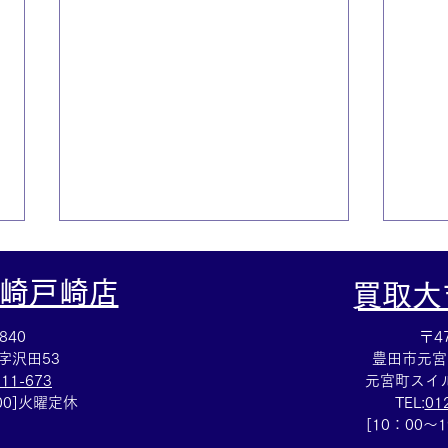
崎戸崎店
​買取
840
〒47
字沢田53
豊田市元宮
111-673
元宮町スイル
：00]火曜定休
TEL:
01
☆名鉄株主優待買取☆株主優
☆な
[10：00～