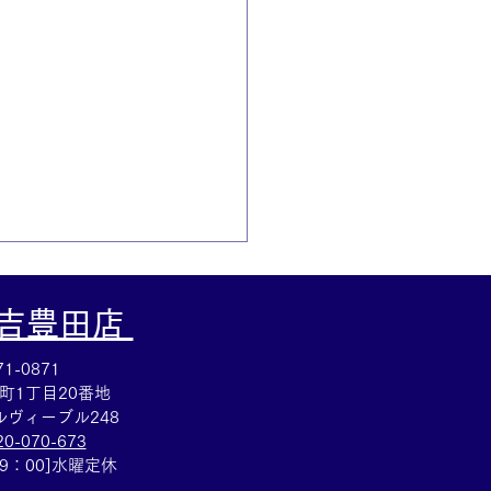
大吉豊田店
1-0871
町1丁目20番地
ヴィーブル248
20-070-673
かなか重さのある銀杯買
19：00]水曜定休