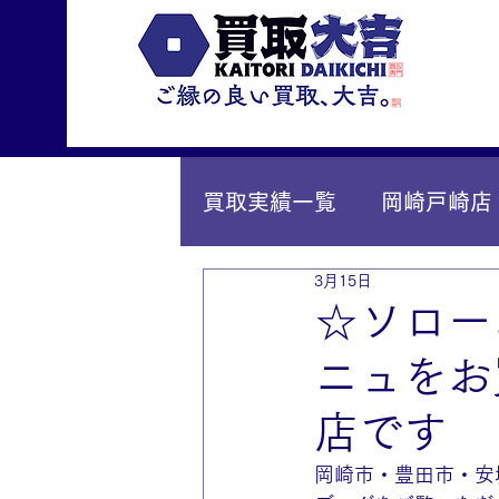
買取実績一覧
岡崎戸崎店
3月15日
IY安城店（安城桜井町店
☆ソロー
ニュをお
店です
岡崎市・豊田市・安