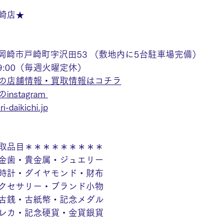
崎店★
愛知県岡崎市戸崎町字沢田53 （敷地内に5台駐車場完備）
19:00（毎週火曜定休）
の店舗情報・買取情報はコチラ
stagram
i-daikichi.jp
取品目＊＊＊＊＊＊＊＊＊
金歯・貴金属・ジュエリー
時計・ダイヤモンド・財布
クセサリー・ブランド小物
古銭・古紙幣・記念メダル
レカ・記念硬貨・金貨銀貨