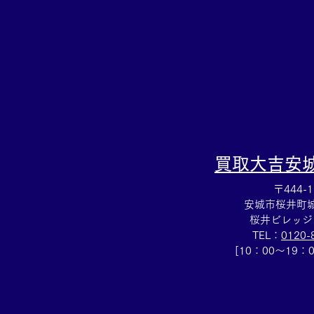
ャネルの財布買取も買取大吉
岡崎戸崎店までお願いします
♪
買取大吉
安
〒444-1
安城市桜井町城向
桜井ビレッジ
TEL：
0120-
[10：00～19：