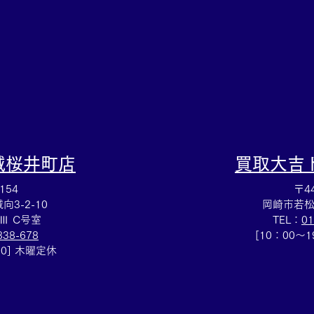
待のお買取りも買取大吉岡崎
取☆
戸崎店までお持ちください
岡崎
(^^♪
城桜井町店
買取大吉
154
〒44
3-2-10
岡崎市若松
Ⅲ C号室
TEL：
01
838-678
[10：00～
00] 木曜定休