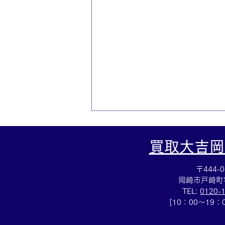
買取大吉岡
〒444-0
岡崎市戸崎町
TEL:
0120-
[10：00～19
☆シャネルWホック買取☆シ