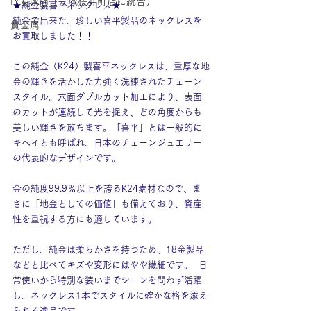
IY安城店（安城桜井町店に統合）
★純金製喜平ネックレス★
純金で出来た、珍しい喜平製品のネックレスを
貴金属
お買取しました！！
この純金（K24）製喜平ネックレスは、重厚な地
金の輝きを活かした力強く洗練されたチェーン
スタイル。六面ダブルカット加工により、表面
のカットが連続して光を捉え、どの角度からも
美しい輝きを放ちます。「喜平」とは一般的に
キヘイとも呼ばれ、日本のチェーンジュエリー
の代表的なデザインです。
金の純度99.9％以上を誇るK24素材なので、ま
さに「地金としての価値」も備えており、資産
性を重視する方にも適しています。
ただし、純金は柔らかさを持つため、18金製品
などと比べてキズや変形にはやや繊細です。  日
常使いから特別な装いまでシーンを問わず活躍
し、ネックレス1本でスタイルに確かな格を添え
られる逸品です。