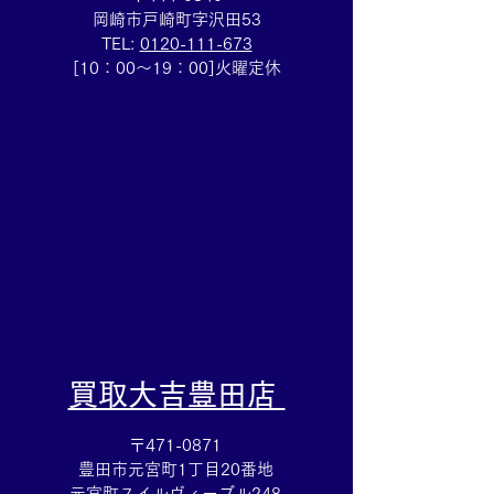
岡崎市戸崎町字沢田53
TEL:
0120-111-673
☆110円切手シート買取
☆Wホック財布
[10：00～19：00]火曜定休
☆切手の買取も買取大吉
ャネルのお買取
岡崎戸崎店にお任せくだ
吉岡崎戸崎店ま
さい(^^)/
します♪
​買取大吉豊田店
〒471-0871
豊田市元宮町1丁目20番地
元宮町スイルヴィーブル248