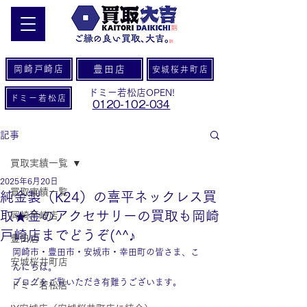
岡崎戸崎店
豊田店
安城桜井町店
ドミー若松店OPEN!
ドミー若松店
0120-102-034
記事
買取実績一覧
2025年6月20日
買取実績一覧
純金製（K24）の喜平ネックレス買
取★金のアクセサリーの買取も岡崎
岡崎戸崎店
戸崎店までどうぞ(^^♪
豊田店
岡崎市・豊田市・安城市・幸田町の皆さま、こ
安城桜井町店
んにちは。
ブログをご覧いただき有難うございます。
ドミー若松店