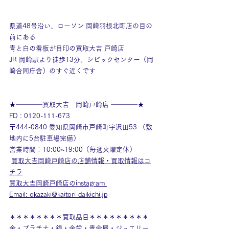
県道48号沿い、ローソン 岡崎羽根北町店の目の
前にある
青と白の看板が目印の買取大吉 戸崎店
JR 岡崎駅より徒歩13分、シビックセンター（岡
崎合同庁舎）のすぐ近くです
★━━━━買取大吉　岡崎戸崎店 ━━━━★
FD : 0120-111-673 
〒444-0840 愛知県岡崎市戸崎町字沢田53 （敷
地内に5台駐車場完備） 
営業時間：10:00~19:00（毎週火曜定休）
買取大吉岡崎戸崎店の店舗情報・買取情報はコ
チラ
買取大吉岡崎戸崎店のinstagram
Email: 
okazaki@kaitori-daikichi.jp
＊＊＊＊＊＊＊＊買取品目＊＊＊＊＊＊＊＊＊
金・プラチナ・銀・金歯・貴金属・ジュエリー