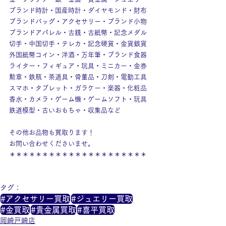
ブランド時計・国産時計・ダイヤモンド・財布
ブランドバッグ・アクセサリー・ブランド小物
ブランドアパレル・古銭・古紙幣・記念メダル
切手・中国切手・テレカ・記念硬貨・金貨銀貨
外国紙幣コイン・洋酒・万年筆・ブランド食器
ライター・フィギュア・玩具・ミニカー・金券
勲章・鉄瓶・茶道具・骨董品・刀剣・電動工具
スマホ・タブレット・ガラケー・楽器・化粧品
香水・カメラ・ゲーム機・ゲームソフト・玩具
鉄道模型・古いおもちゃ・収集品など
その他お品物も買取ります！
お問い合わせくださいませ。
＊＊＊＊＊＊＊＊＊＊＊＊＊＊＊＊＊＊＊＊＊
タグ：
#アクセサリー買取
#ジュエリー買取
#金買取
#貴金属買取
#喜平買取
岡崎戸崎店