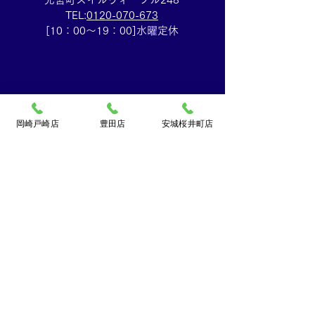
TEL:
0120-070-673
[10：00～19：00]水曜定休
岡崎戸崎店
豊田店
安城桜井町店
買取大吉ドミー若松
店
〒444-0826
岡崎市若松町字折戸3番地
TEL：
0120-102-034