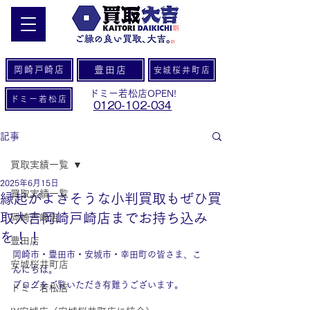
岡崎戸崎店
豊田店
安城桜井町店
ドミー若松店OPEN!
ドミー若松店
0120-102-034
記事
買取実績一覧
2025年6月15日
買取実績一覧
縁起がよさそうな小判買取もぜひ買
取大吉岡崎戸崎店までお持ち込み
岡崎戸崎店
を！！
豊田店
岡崎市・豊田市・安城市・幸田町の皆さま、こ
安城桜井町店
んにちは。
ブログをご覧いただき有難うございます。
ドミー若松店