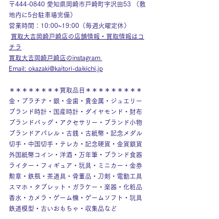
〒444-0840 愛知県岡崎市戸崎町字沢田53 （敷
地内に5台駐車場完備） 
営業時間：10:00~19:00（毎週火曜定休）
買取大吉岡崎戸崎店の店舗情報・買取情報はコ
チラ
買取大吉岡崎戸崎店のinstagram
Email: 
okazaki@kaitori-daikichi.jp
＊＊＊＊＊＊＊＊買取品目＊＊＊＊＊＊＊＊＊
金・プラチナ・銀・金歯・貴金属・ジュエリー
ブランド時計・国産時計・ダイヤモンド・財布
ブランドバッグ・アクセサリー・ブランド小物
ブランドアパレル・古銭・古紙幣・記念メダル
切手・中国切手・テレカ・記念硬貨・金貨銀貨
外国紙幣コイン・洋酒・万年筆・ブランド食器
ライター・フィギュア・玩具・ミニカー・金券
勲章・鉄瓶・茶道具・骨董品・刀剣・電動工具
スマホ・タブレット・ガラケー・楽器・化粧品
香水・カメラ・ゲーム機・ゲームソフト・玩具
鉄道模型・古いおもちゃ・収集品など