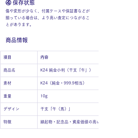
④ 保存状態
傷や変形が少なく、付属ケースや保証書などが
揃っている場合は、より高い査定につながるこ
とがあります。
商品情報
項目
内容
商品名
K24 純金小判（干支「午」）
素材
K24（純金・999.9相当）
重量
10g
デザイン
干支「午（馬）」
特徴
縁起物・記念品・資産価値の高い純金製品