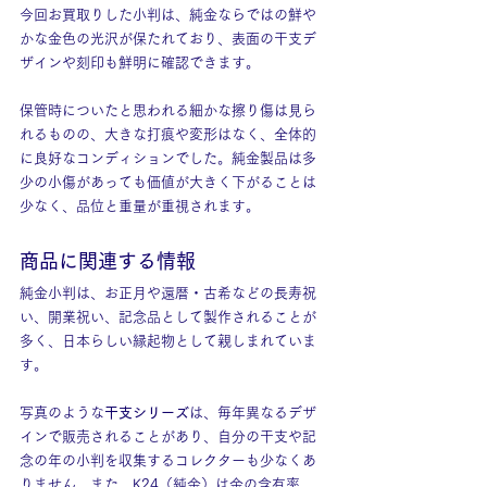
今回お買取りした小判は、純金ならではの鮮や
かな金色の光沢が保たれており、表面の干支デ
ザインや刻印も鮮明に確認できます。
保管時についたと思われる細かな擦り傷は見ら
れるものの、大きな打痕や変形はなく、全体的
に良好なコンディションでした。純金製品は多
少の小傷があっても価値が大きく下がることは
少なく、品位と重量が重視されます。
商品に関連する情報
純金小判は、お正月や還暦・古希などの長寿祝
い、開業祝い、記念品として製作されることが
多く、日本らしい縁起物として親しまれていま
す。
写真のような
干支シリーズ
は、毎年異なるデザ
インで販売されることがあり、自分の干支や記
念の年の小判を収集するコレクターも少なくあ
りません。また、K24（純金）は金の含有率