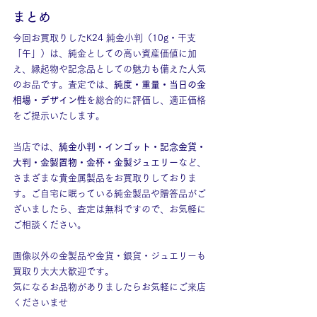
まとめ
今回お買取りしたK24 純金小判（10g・干支
「午」）は、純金としての高い資産価値に加
え、縁起物や記念品としての魅力も備えた人気
のお品です。査定では、
純度・重量・当日の金
相場・デザイン性
を総合的に評価し、適正価格
をご提示いたします。
当店では、
純金小判・インゴット・記念金貨・
大判・金製置物・金杯・金製ジュエリー
など、
さまざまな貴金属製品をお買取りしておりま
す。ご自宅に眠っている純金製品や贈答品がご
ざいましたら、査定は無料ですので、お気軽に
ご相談ください。
画像以外の金製品や金貨・銀貨・ジュエリーも
買取り大大大歓迎です。
気になるお品物がありましたらお気軽にご来店
くださいませ