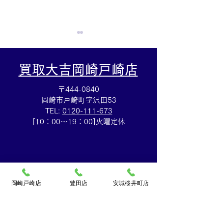
買取大吉岡崎戸崎店
〒444-0840
岡崎市戸崎町字沢田53
TEL:
0120-111-673
☆110円切手シート買取
☆Wホック財布
[10：00～19：00]火曜定休
☆切手の買取も買取大吉
ャネルのお買取
岡崎戸崎店にお任せくだ
吉岡崎戸崎店ま
さい(^^)/
します♪
岡崎戸崎店
豊田店
安城桜井町店