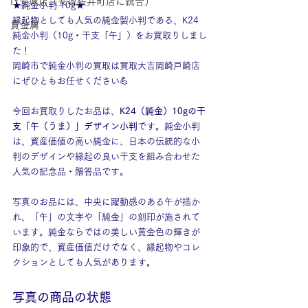
IY安城店（安城桜井町店に統合）
★純金小判 10g★
縁起物としても人気の純金製小判である、K24 
貴金属
純金小判（10g・干支「午」）をお買取りしまし
た！
岡崎市で純金小判の買取は買取大吉岡崎戸崎店
にぜひともお任せください💪
今回お買取りしたお品は、
K24（純金）10gの干
支「午（うま）」デザイン小判
です。純金小判
は、資産価値の高い純金に、日本の伝統的な小
判のデザインや縁起の良い干支を組み合わせた
人気の記念品・贈答品です。
写真のお品には、中央に躍動感のある午が描か
れ、「午」の文字や「純金」の刻印が施されて
います。純金ならではの美しい黄金色の輝きが
印象的で、資産価値だけでなく、縁起物やコレ
クションとしても人気があります。
写真の商品の状態