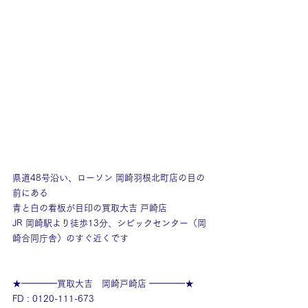
県道48号沿い、ローソン 岡崎羽根北町店の目の
前にある
青と白の看板が目印の買取大吉 戸崎店
JR 岡崎駅より徒歩13分、シビックセンター（岡
崎合同庁舎）のすぐ近くです
★━━━━買取大吉　岡崎戸崎店 ━━━━★
FD : 0120-111-673 