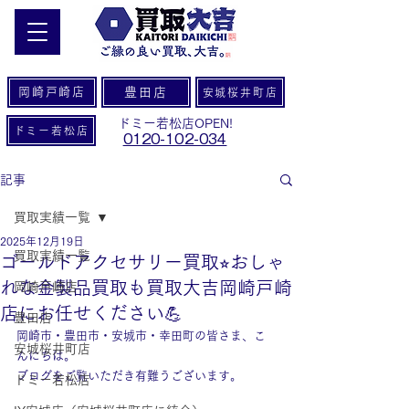
岡崎戸崎店
豊田店
安城桜井町店
ドミー若松店OPEN!
ドミー若松店
0120-102-034
記事
買取実績一覧
2025年12月19日
買取実績一覧
ゴールドアクセサリー買取⭐︎おしゃ
れな金製品買取も買取大吉岡崎戸崎
岡崎戸崎店
店にお任せください💪
豊田店
岡崎市・豊田市・安城市・幸田町の皆さま、こ
安城桜井町店
んにちは。
ブログをご覧いただき有難うございます。
ドミー若松店