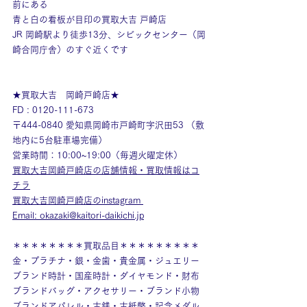
前にある
青と白の看板が目印の買取大吉 戸崎店
JR 岡崎駅より徒歩13分、シビックセンター（岡
崎合同庁舎）のすぐ近くです
★買取大吉　岡崎戸崎店★
FD : 0120-111-673
〒444-0840 愛知県岡崎市戸崎町字沢田53 （敷
地内に5台駐車場完備） 
営業時間：10:00~19:00（毎週火曜定休）
買取大吉岡崎戸崎店の店舗情報・買取情報はコ
チラ
買取大吉岡崎戸崎店のinstagram
Email: 
okazaki@kaitori-daikichi.jp
＊＊＊＊＊＊＊＊買取品目＊＊＊＊＊＊＊＊＊
金・プラチナ・銀・金歯・貴金属・ジュエリー
ブランド時計・国産時計・ダイヤモンド・財布
ブランドバッグ・アクセサリー・ブランド小物
ブランドアパレル・古銭・古紙幣・記念メダル