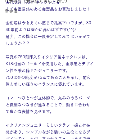
IY安城店（安城桜井町店に統合）
★750刻 ITARY ネックレス★
とても重量感のある金製品をお買取しました！
貴金属
金相場は今もえぐい感じで乱高下中ですが、30-
40年前よりは遥かに高いはずです(^^)/
是非、この機会に一度査定してみてはいかがで
しょうか？？
写真の750刻印入りイタリア製ネックレスは、
K18相当のゴールドを使用した、重厚感とデザイ
ン性を兼ね備えたジュエリーです。
750は金の純度が75％であることを示し、耐久
性と美しい輝きのバランスに優れています。
コマ一つひとつが立体的で、丸みのあるパーツ
と繊細なつなぎが連なることで、動きに合わせ
て豊かな表情を見せます。
イタリアンジュエリーらしいクラフト感と存在
感があり、シンプルながら装いの主役になるデ
ザインです。カジュアルからフォーマルまで幅