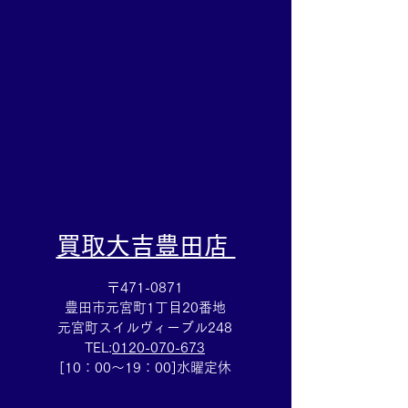
岡崎戸崎店にお任せくだ
吉岡崎戸崎店ま
さい💪
持ち込みを!!
​買取大吉豊田店
〒471-0871
豊田市元宮町1丁目20番地
元宮町スイルヴィーブル248
TEL:
0120-070-673
[10：00～19：00]水曜定休