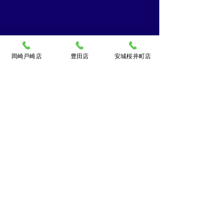
岡崎戸崎店
豊田店
安城桜井町店
買取大吉ドミー若松
店
〒444-0826
岡崎市若松町字折戸3番地
TEL：
0120-102-034
[10：00～19：00] 水曜定休