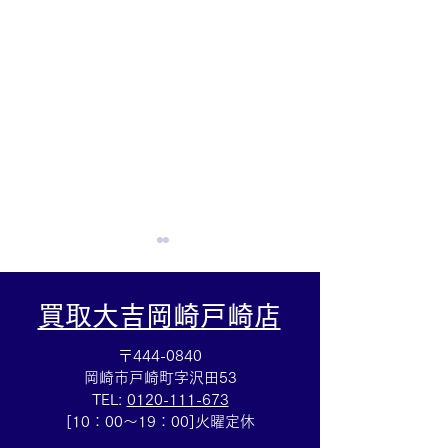
買取大吉岡崎戸崎店
〒444-0840
岡崎市戸崎町字沢田53
TEL:
0120-111-673
☆グッチ時計買取☆ブラ
☆ミニインゴッ
[10：00～19：00]火曜定休
ンド時計買取も買取大吉
インゴット買取