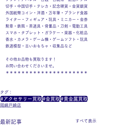
切手・中国切手・テレカ・記念硬貨・金貨銀貨
外国紙幣コイン・洋酒・万年筆・ブランド食器
ライター・フィギュア・玩具・ミニカー・金券
勲章・鉄瓶・茶道具・骨董品・刀剣・電動工具
スマホ・タブレット・ガラケー・楽器・化粧品
香水・カメラ・ゲーム機・ゲームソフト・玩具
鉄道模型・古いおもちゃ・収集品など
その他お品物も買取ります！
お問い合わせくださいませ。
＊＊＊＊＊＊＊＊＊＊＊＊＊＊＊＊＊＊＊＊＊
タグ：
#アクセサリー買取
#金買取
#貴金属買取
岡崎戸崎店
すべて表示
最新記事