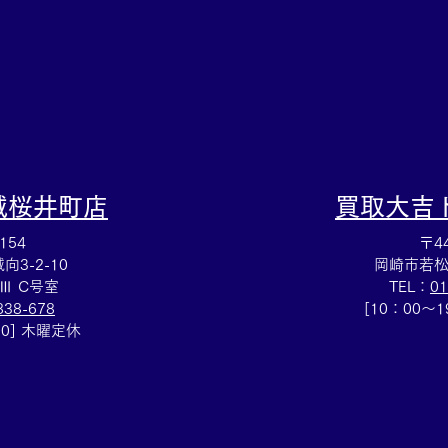
岡崎戸崎店までお願いします
戸崎
♪
(^^♪
城桜井町店
買取大吉
154
〒44
3-2-10
岡崎市若松
Ⅲ C号室
TEL：
01
838-678
[10：00～
00] 木曜定休