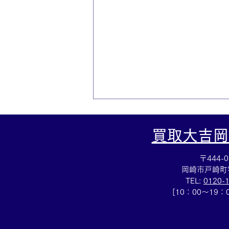
買取大吉岡
〒444-0
岡崎市戸崎町
TEL:
0120-
[10：00～19
☆110円切手シート買取☆切
手の買取も買取大吉岡崎戸崎