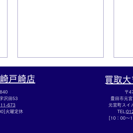
崎戸崎店
​買取
840
〒47
字沢田53
豊田市元宮
111-673
元宮町スイル
：00]火曜定休
TEL:
01
☆シャネルWホック買取☆シ
☆名
[10：00～
ャネルの財布買取も買取大吉
待の