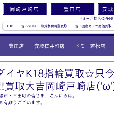
岡崎戸崎店
豊田店
安城
ドミー若松店OPEN!
TOP
古いSEIKO・海外製腕時計買取
古い国産カメラ高価買取
豊田店
安城桜井町店
ドミー若松店
に統合）
貴金属
ダイヤK18指輪買取☆只
!買取大吉岡崎戸崎店('ω'
城市・幸田町の皆さま、こんにちは。
き有難うございます。