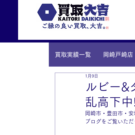
買取実績一覧
岡崎戸崎店
1月9日
IY安城店（安城桜井町店
ルビー&
乱高下中!
岡崎市・豊田市・安
ブログをご覧いただ