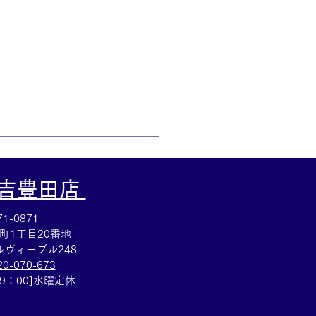
大吉豊田店
1-0871
町1丁目20番地
ヴィーブル248
20-070-673
鉄株主優待買取☆株主優
19：00]水曜定休
お買取りも買取大吉岡崎