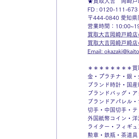
★買取大吉　岡崎戸
FD : 0120-111-673
〒444-0840 愛
営業時間：10:00~
買取大吉岡崎戸崎店
買取大吉岡崎戸崎店のin
Email: 
okazaki@kaitor
＊＊＊＊＊＊＊＊買
金・プラチナ・銀・
ブランド時計・国産
ブランドバッグ・ア
ブランドアパレル・
切手・中国切手・テ
外国紙幣コイン・洋
ライター・フィギュ
勲章・鉄瓶・茶道具