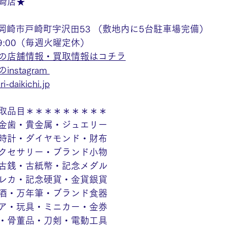
崎店★
知県岡崎市戸崎町字沢田53 （敷地内に5台駐車場完備） 
19:00（毎週火曜定休）
の店舗情報・買取情報はコチラ
stagram
i-daikichi.jp
取品目＊＊＊＊＊＊＊＊＊
金歯・貴金属・ジュエリー
時計・ダイヤモンド・財布
クセサリー・ブランド小物
古銭・古紙幣・記念メダル
レカ・記念硬貨・金貨銀貨
酒・万年筆・ブランド食器
ア・玩具・ミニカー・金券
・骨董品・刀剣・電動工具