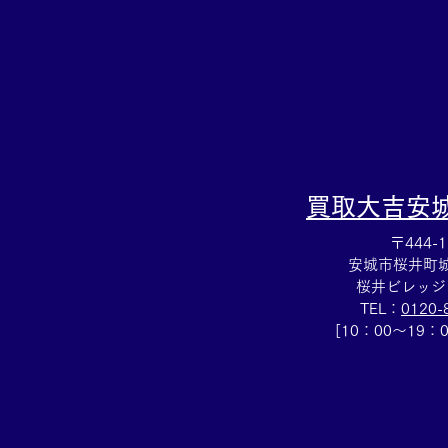
店にお任せください(^^)/
買取大吉
安
〒444-1
安城市桜井町城向
桜井ビレッジ
TEL：
0120-
[10：00～19：