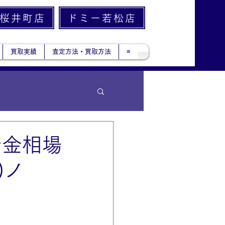
桜井町店
ドミー若松店
買取実績
査定方法・買取方法
≡
今金相場
)ノ