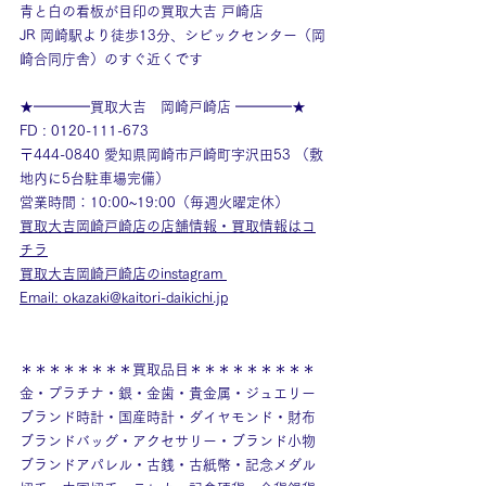
青と白の看板が目印の買取大吉 戸崎店
JR 岡崎駅より徒歩13分、シビックセンター（岡
崎合同庁舎）のすぐ近くです
★━━━━買取大吉　岡崎戸崎店 ━━━━★
FD : 0120-111-673
〒444-0840 愛知県岡崎市戸崎町字沢田53 （敷
地内に5台駐車場完備）
営業時間：10:00~19:00（毎週火曜定休）
買取大吉岡崎戸崎店の店舗情報・買取情報はコ
チラ
買取大吉岡崎戸崎店のinstagram
Email: okazaki@kaitori-daikichi.jp
＊＊＊＊＊＊＊＊買取品目＊＊＊＊＊＊＊＊＊
金・プラチナ・銀・金歯・貴金属・ジュエリー
ブランド時計・国産時計・ダイヤモンド・財布
ブランドバッグ・アクセサリー・ブランド小物
ブランドアパレル・古銭・古紙幣・記念メダル