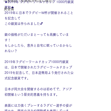
IY安城店（安城桜井町店に統合）
★2019年 ラグビーワールドカップ 1000円銀貨
買取★
貴金属
2019年に日本でラグビーW杯が開催されること
を記念して
この銀貨は作られました💕
銀の価格がただいまとーっても高騰していま
す！
もしかしたら、意外と自宅に眠っているかもし
れない？
2019年ラグビーワールドカップ1000円銀貨
は、日本で開催されたラグビーワールドカップ
2019を記念して、日本造幣局より発行された公
式記念銀貨です。
日本が同大会を開催するのは初めてで、アジア
初開催という歴史的意義を持ちます。
表面には力強くプレーするラグビー選手の姿が
描かれ、競技の迫力や躍動感を表現していま