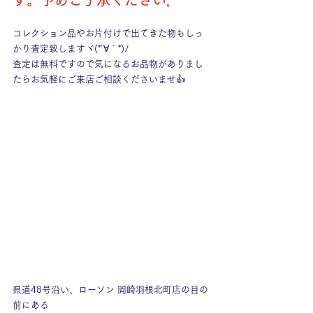
す。予めご了承ください
。
コレクション品やお片付けで出てきた物もしっ
かり査定致しますヾ(*´∀｀*)ﾉ
査定は無料ですので気になるお品物がありまし
たらお気軽にご来店ご相談くださいませ👍
県道48号沿い、ローソン 岡崎羽根北町店の目の
前にある