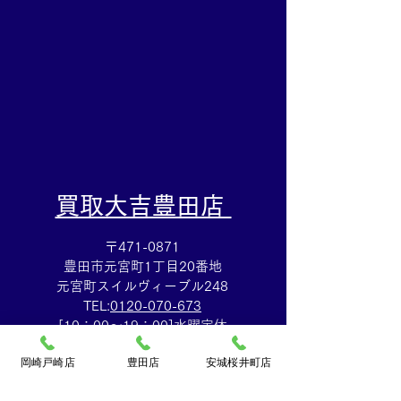
持ち込みを!!
​買取大吉豊田店
〒471-0871
豊田市元宮町1丁目20番地
元宮町スイルヴィーブル248
TEL:
0120-070-673
[10：00～19：00]水曜定休
岡崎戸崎店
豊田店
安城桜井町店