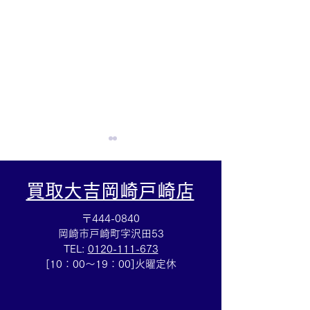
買取大吉岡崎戸崎店
〒444-0840
岡崎市戸崎町字沢田53
TEL:
0120-111-673
☆ミニインゴット買取☆
☆ロシア銀貨買
[10：00～19：00]火曜定休
インゴット買取は買取大
外銀貨の買取も
吉岡崎戸崎店までぜひお
岡崎戸崎店まで