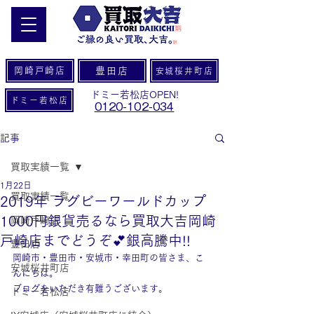
岡崎戸崎店
豊田店
安城桜井町店
ドミー若松店OPEN!
ドミー若松店
0120-102-034
記事
買取実績一覧
1月22日
買取実績一覧
2019年 ラグビーワールドカップ
1000円銀貨売るなら買取大吉岡崎
岡崎戸崎店
戸崎店までどうぞ💕銀高騰中!!
豊田店
岡崎市・豊田市・安城市・幸田町の皆さま、こ
安城桜井町店
んにちは。
ブログをいただき有難うございます。
ドミー若松店