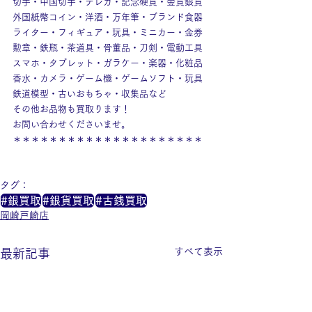
切手・中国切手・テレカ・記念硬貨・金貨銀貨
外国紙幣コイン・洋酒・万年筆・ブランド食器
ライター・フィギュア・玩具・ミニカー・金券
勲章・鉄瓶・茶道具・骨董品・刀剣・電動工具
スマホ・タブレット・ガラケー・楽器・化粧品
香水・カメラ・ゲーム機・ゲームソフト・玩具
鉄道模型・古いおもちゃ・収集品など
その他お品物も買取ります！
お問い合わせくださいませ。
＊＊＊＊＊＊＊＊＊＊＊＊＊＊＊＊＊＊＊＊＊
タグ：
#銀買取
#銀貨買取
#古銭買取
岡崎戸崎店
すべて表示
最新記事