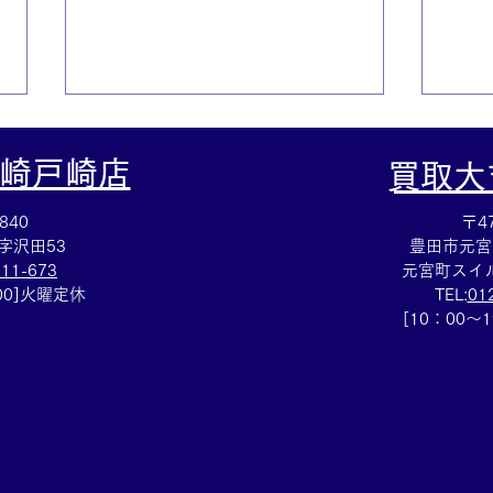
崎戸崎店
​買取
840
〒47
字沢田53
豊田市元宮
111-673
元宮町スイル
：00]火曜定休
TEL:
01
☆110円切手シート買取☆切
☆W
[10：00～
手の買取も買取大吉岡崎戸崎
ルの
店にお任せください(^^)/
崎店