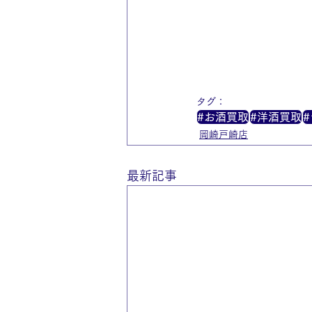
タグ：
#お酒買取
#洋酒買取
岡崎戸崎店
最新記事