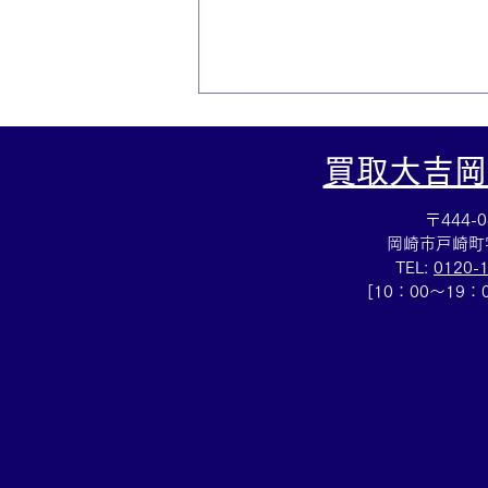
買取大吉岡
〒444-0
岡崎市戸崎町
TEL:
0120-
[10：00～19
☆ロシア銀貨買取☆国内外銀
貨の買取も買取大吉岡崎戸崎
店までどうぞ