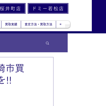
桜井町店
ドミー若松店
買取実績
査定方法・買取方法
≡
岡崎市買
!!