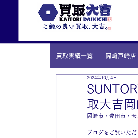
買取実績一覧
岡崎戸崎店
2024年10月4日
IY安城店（安城桜井町店
SUNT
取大吉岡
岡崎市・豊田市・安
ブログをご覧いただ