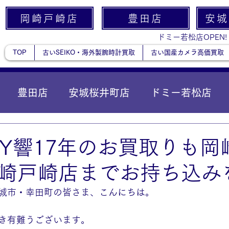
岡崎戸崎店
豊田店
安城
ドミー若松店OPEN!
TOP
古いSEIKO・海外製腕時計買取
古い国産カメラ高価買取
豊田店
安城桜井町店
ドミー若松店
に統合）
貴金属
ORY響17年のお買取りも
崎戸崎店までお持ち込みを
城市・幸田町の皆さま、こんにちは。
き有難うございます。