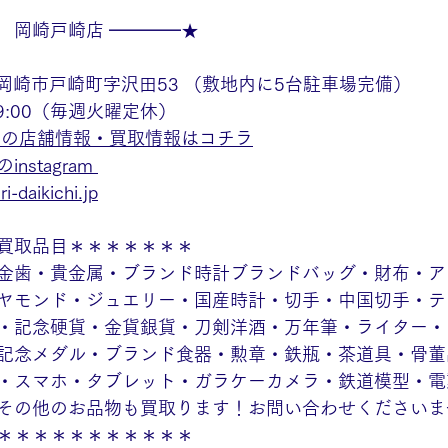
　岡崎戸崎店 ━━━━★
 
知県岡崎市戸崎町字沢田53 （敷地内に5台駐車場完備） 
19:00（毎週火曜定休）
店の店舗情報・買取情報はコチラ
stagram
i-daikichi.jp
買取品目＊＊＊＊＊＊＊
金歯・貴金属・ブランド時計ブランドバッグ・財布・ア
ヤモンド・ジュエリー・国産時計・切手・中国切手・テ
・記念硬貨・金貨銀貨・刀剣洋酒・万年筆・ライター・
記念メダル・ブランド食器・勲章・鉄瓶・茶道具・骨董
・スマホ・タブレット・ガラケーカメラ・鉄道模型・電
その他のお品物も買取ります！お問い合わせくださいま
＊＊＊＊＊＊＊＊＊＊＊