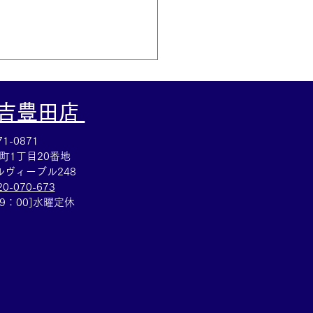
大吉豊田店
1-0871
町1丁目20番地
ヴィーブル248
20-070-673
ホック財布買取☆シャネ
19：00]水曜定休
お買取も買取大吉岡崎戸
までお願いします♪