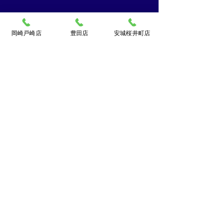
岡崎戸崎店
豊田店
安城桜井町店
買取大吉ドミー若松
店
〒444-0826
岡崎市若松町字折戸3番地
TEL：
0120-102-034
[10：00～19：00] 水曜定休