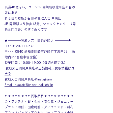
県道48号沿い、ローソン 岡崎羽根北町店の目の
前にある
青と白の看板が目印の買取大吉 戸崎店
JR 岡崎駅より徒歩13分、シビックセンター（岡
崎合同庁舎）のすぐ近くです
★━━━━買取大吉　岡崎戸崎店 ━━━━★
FD : 0120-111-673
〒444-0840 愛知県岡崎市戸崎町字沢田53 （敷
地内に5台駐車場完備）
営業時間：10:00~19:00（毎週火曜定休）
買取大吉岡崎戸崎店の店舗情報・買取情報はコ
チラ
買取大吉岡崎戸崎店のinstagram
Email: okazaki@kaitori-daikichi.jp
＊＊＊＊＊＊＊＊買取品目＊＊＊＊＊＊＊＊＊
金・プラチナ・銀・金歯・貴金属・ジュエリー
ブランド時計・国産時計・ダイヤモンド・財布
ブランドバッグ・アクセサリー・ブランド小物