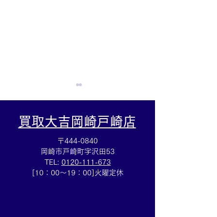
買取大吉岡崎戸崎店
〒444-0840
岡崎市戸崎町字沢田53
TEL:
0120-111-673
☆ミニインゴット買取☆
☆ロシア銀貨買
[10：00～19：00]火曜定休
インゴット買取は買取大
外銀貨の買取も
吉岡崎戸崎店までぜひお
岡崎戸崎店まで