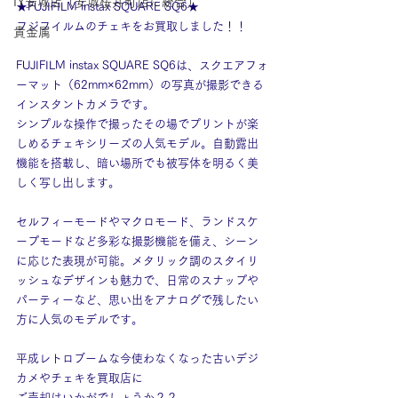
IY安城店（安城桜井町店に統合）
★FUJIFILM instax SQUARE SQ6★
フジフイルムのチェキをお買取しました！！
貴金属
FUJIFILM instax SQUARE SQ6は、スクエアフォ
ーマット（62mm×62mm）の写真が撮影できる
インスタントカメラです。
シンプルな操作で撮ったその場でプリントが楽
しめるチェキシリーズの人気モデル。自動露出
機能を搭載し、暗い場所でも被写体を明るく美
しく写し出します。
セルフィーモードやマクロモード、ランドスケ
ープモードなど多彩な撮影機能を備え、シーン
に応じた表現が可能。メタリック調のスタイリ
ッシュなデザインも魅力で、日常のスナップや
パーティーなど、思い出をアナログで残したい
方に人気のモデルです。
平成レトロブームな今使わなくなった古いデジ
カメやチェキを買取店に
ご売却はいかがでしょうか？？