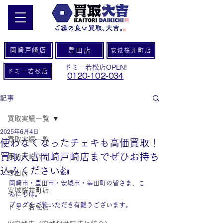
岡崎戸崎店
豊田店
安城桜井町店
ドミー若松店OPEN!
ドミー若松店
0120-102-034
記事
買取実績一覧
2025年6月4日
買取実績一覧
使わなくなったチェキも高価買取！
買取大吉岡崎戸崎店までぜひお持ち
岡崎戸崎店
込みください👍
豊田店
岡崎市・豊田市・安城市・幸田町の皆さま、こ
安城桜井町店
んにちは。
ブログをご覧いただき有難うございます。
ドミー若松店