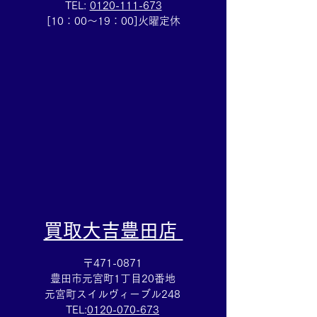
TEL:
0120-111-673
LVサンダルお買取しまし
テレフォンカード
[10：00～19：00]火曜定休
た✨買取大吉安城桜井町
めていたテレカ
店
は買取大吉安城
にお任せくださ
​買取大吉豊田店
〒471-0871
豊田市元宮町1丁目20番地
元宮町スイルヴィーブル248
TEL:
0120-070-673