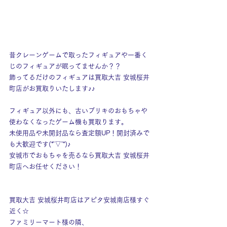
昔クレーンゲームで取ったフィギュアや一番く
じのフィギュアが眠ってませんか？？
飾ってるだけのフィギュアは買取大吉 安城桜井
町店がお買取りいたします♪♪
フィギュア以外にも、古いブリキのおもちゃや
使わなくなったゲーム機も買取ります。
未使用品や未開封品なら査定額UP！開封済みで
も大歓迎です(*'▽'*)♪
安城市でおもちゃを売るなら買取大吉 安城桜井
町店へお任せください！
買取大吉 安城桜井町店はアピタ安城南店様すぐ
近く☆
ファミリーマート様の隣、