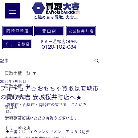
岡崎戸崎店
豊田店
安城桜井町店
ドミー若松店OPEN!
ドミー若松店
0120-102-034
記事
買取実績一覧
2025年7月16日
買取実績一覧
フィギュア☆おもちゃ買取は安城市
の買取大吉 安城桜井町店へ★
岡崎戸崎店
 安城市・西尾市・岡崎市の皆さま、こんにち
豊田店
は。
安城桜井町店
ブログをご覧いただき有難うございます。
ドミー若松店
★一番くじ　エヴァンゲリオン　アスカ（幼少