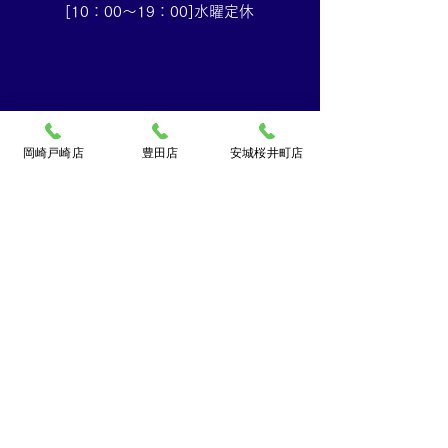
[10：00～19：00]水曜定休
岡崎戸崎店
豊田店
安城桜井町店
買取大吉ドミー若松
店
〒444-0826
岡崎市若松町字折戸3番地
TEL：
0120-102-034
[10：00～19：00] 水曜定休