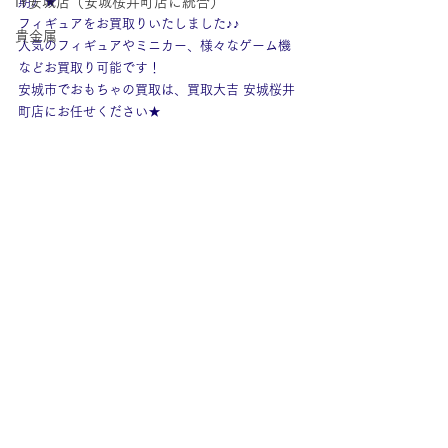
IY安城店（安城桜井町店に統合）
期）★
フィギュアをお買取りいたしました♪♪
貴金属
人気のフィギュアやミニカー、様々なゲーム機
などお買取り可能です！
安城市でおもちゃの買取は、買取大吉 安城桜井
町店にお任せください★