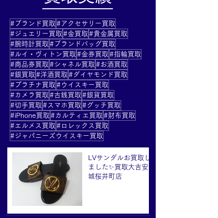
#ブランド買取
#アクセサリー買取
#ジュエリー買取
#金買取
#貴金属買取
#腕時計買取
#ブランドバッグ買取
#ルイ・ヴィトン買取
#金券買取
#指輪買取
#商品券買取
#シャネル買取
#お酒買取
#銀買取
#洋酒買取
#ダイヤモンド買取
#プラチナ買取
#ウイスキー買取
#カメラ買取
#古銭買取
#銀貨買取
#切手買取
#スマホ買取
#グッチ買取
#iPhone買取
#カルティエ買取
#財布買取
#エルメス買取
#ロレックス買取
#ジャパニーズウイスキー買取
LVサンダルお買取し
ました✨買取大吉安
城桜井町店