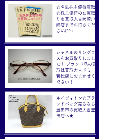
☆名鉄株主優待買取
☆株主優待のお買取
りも買取大吉岡崎戸
崎店までお持ちくだ
さい(^^♪
シャネルのサングラ
スをお買取りしまし
た！ ブランド品の買
取は買取大吉ドミー
若松店におまかせく
ださい！
ルイヴィトン☆ブラ
ンドバッグ売るなら
豊田市の買取大吉豊
田店へ★