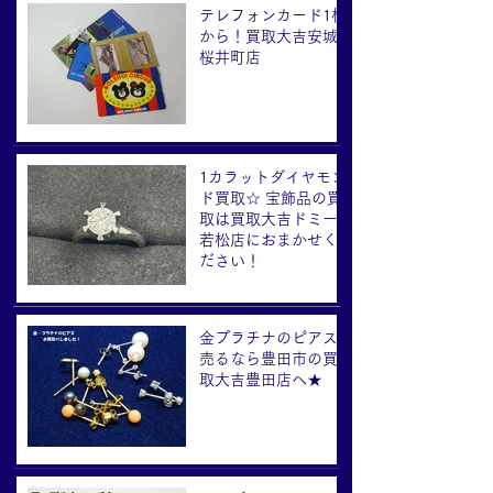
テレフォンカード1枚
から！買取大吉安城
桜井町店
1カラットダイヤモン
ド買取☆ 宝飾品の買
取は買取大吉ドミー
若松店におまかせく
ださい！
金プラチナのピアス
売るなら豊田市の買
取大吉豊田店へ★