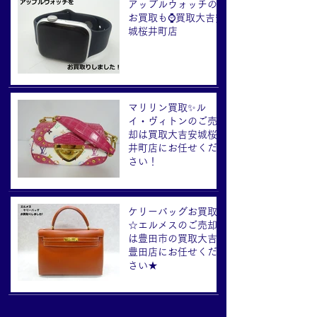
アップルウォッチの
お買取も⌚買取大吉安
城桜井町店
マリリン買取✨ル
イ・ヴィトンのご売
却は買取大吉安城桜
井町店にお任せくだ
さい！
ケリーバッグお買取
☆エルメスのご売却
は豊田市の買取大吉
豊田店にお任せくだ
さい★