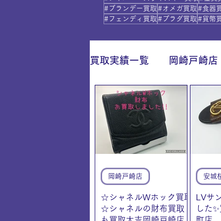
#ブランデー買取
#オメガ買取
#食器
#フェンディ買取
#プラダ買取
#貨幣
買取実績一覧
岡崎戸崎店
IY安城店（安城桜井町店
岡崎戸崎店
安城
☆シャネルWホック買取
LVサ
☆シャネルの財布買取
した✨
も買取大吉岡崎戸崎店
町店