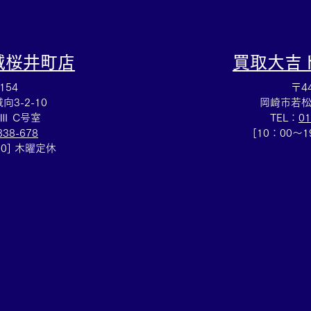
城桜井町店
買取大吉
154
〒44
3-2-10
岡崎市若松
Ⅲ C号室
TEL：
01
838-678
[10：00～
00] 木曜定休