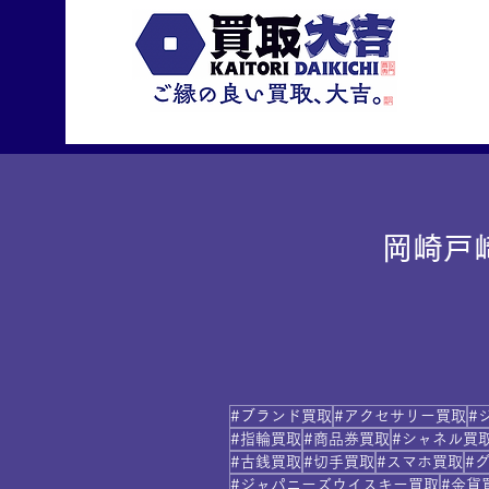
岡崎戸
#ブランド買取
#アクセサリー買取
#
#指輪買取
#商品券買取
#シャネル買
#古銭買取
#切手買取
#スマホ買取
#
#ジャパニーズウイスキー買取
#金貨