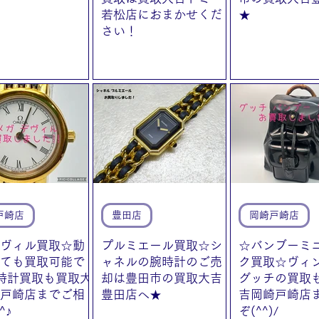
若松店におまかせくだ
★
さい！
戸崎店
豊田店
岡崎戸崎店
ヴィル買取☆動
プルミエール買取☆シ
☆バンブーミ
ても買取可能で
ャネルの腕時計のご売
ク買取☆ヴィ
腕時計買取も買取大
却は豊田市の買取大吉
グッチの買取
戸崎店までご相
豊田店へ★
吉岡崎戸崎店
^♪
ぞ(^^)/