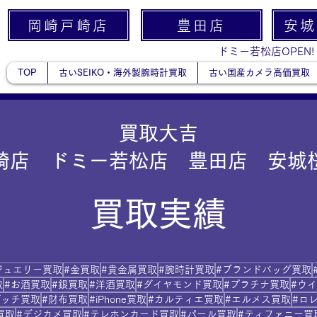
岡崎戸崎店
豊田店
安城
ドミー若松店OPEN!
TOP
古いSEIKO・海外製腕時計買取
古い国産カメラ高価買取
買取大吉
崎店 ドミー若松店 豊田店 安城
買取実績
ジュエリー買取
#金買取
#貴金属買取
#腕時計買取
#ブランドバッグ買取
取
#お酒買取
#銀買取
#洋酒買取
#ダイヤモンド買取
#プラチナ買取
#ウ
グッチ買取
#財布買取
#iPhone買取
#カルティエ買取
#エルメス買取
#ロ
買取
#デジカメ買取
#テレホンカード買取
#パール買取
#ティファニー買