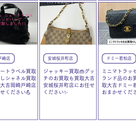
戸崎店
安城桜井町店
ドミー若松店
ートラベル買取
ジャッキー買取👜グッ
ミニマトラッセ
しシャネル買取
チのお買取も買取大吉
ランド品のお
大吉岡崎戸崎店
安城桜井町店にお任せ
取大吉ドミー
せください💪
ください✨
おまかせくだ