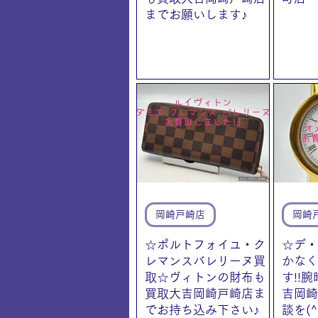
までお願いします♪
岡崎戸崎店
岡崎
☆ポルトフォイユ・ク
☆デ・
レマンスバレリーヌ買
かなく
取☆ヴィトンの財布も
す!!
買取大吉岡崎戸崎店ま
吉岡崎
でお持ち込み下さい♪
談を(^