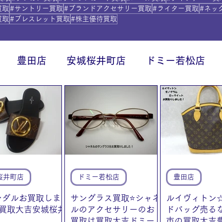
買取
#サントリー買取
#ブランドアクセサリー買取
#ライター買取
#ネッ
買取
#ブレスレット買取
#株主優待買取
豊田店
安城桜井町店
ドミー若松店
に統合）
貴金属
桜井町店
ドミー若松店
豊田店
ンダルお買取しま
サングラス買取⭐️シャネ
ルイヴィトン
買取大吉安城桜井
ルのアクセサリーのお
ドバッグ売る
買取は買取大吉ドミー
市の買取大吉