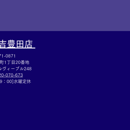
大吉豊田店
1-0871
町1丁目20番地
ヴィーブル248
20-070-673
19：00]水曜定休