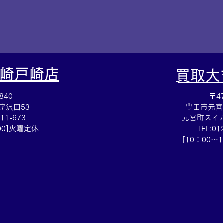
崎戸崎店
​買取
840
〒47
字沢田53
豊田市元宮
111-673
元宮町スイル
：00]火曜定休
TEL:
01
[10：00～