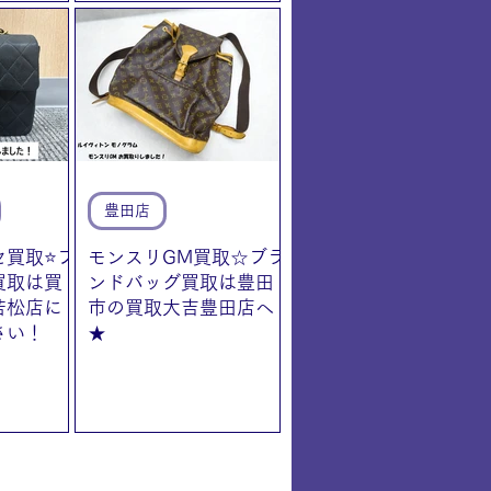
豊田店
買取⭐️ブ
モンスリGM買取☆ブラ
買取は買
ンドバッグ買取は豊田
若松店に
市の買取大吉豊田店へ
さい！
★