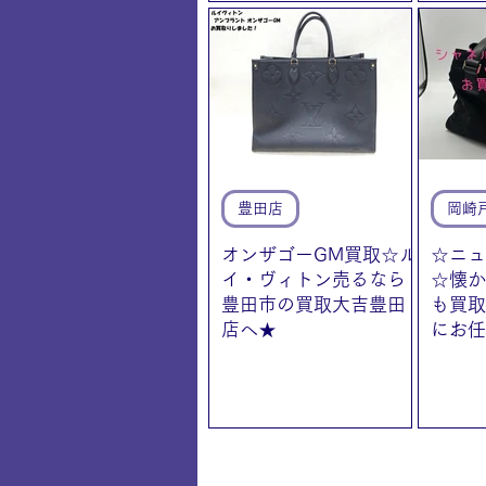
豊田店
岡崎
オンザゴーGM買取☆ル
☆ニュ
イ・ヴィトン売るなら
☆懐か
豊田市の買取大吉豊田
も買取
店へ★
にお任