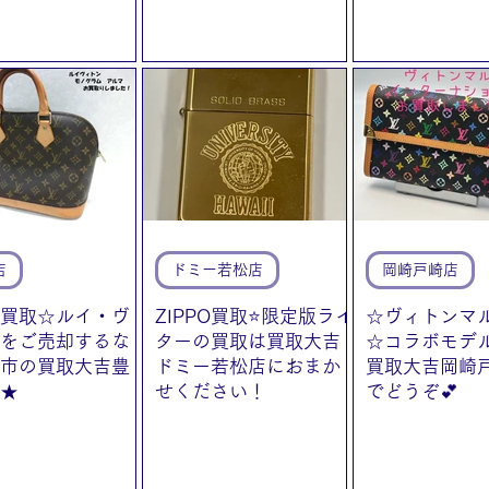
店
ドミー若松店
岡崎戸崎店
買取☆ルイ・ヴ
ZIPPO買取⭐️限定版ライ
☆ヴィトンマ
をご売却するな
ターの買取は買取大吉
☆コラボモデ
市の買取大吉豊
ドミー若松店におまか
買取大吉岡崎
★
せください！
でどうぞ💕