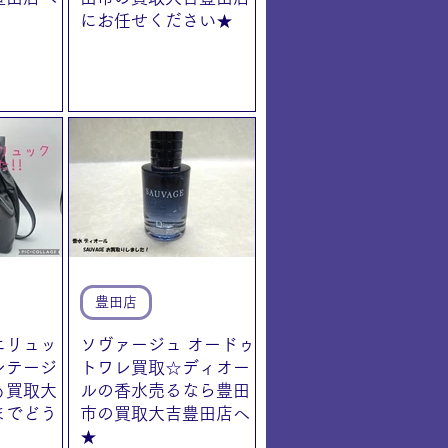
にお任せください★
豊田店
ニリュッ
ソヴァージュ オードゥ
ンテージ
トワレ買取☆ディオー
も買取大
ルの香水売るなら豊田
までどう
市の買取大吉豊田店へ
★