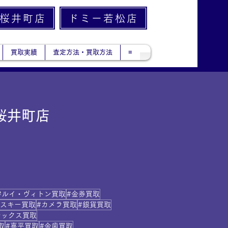
桜井町店
ドミー若松店
買取実績
査定方法・買取方法
≡
桜井町店
#ルイ・ヴィトン買取
#金券買取
イスキー買取
#カメラ買取
#銀貨買取
レックス買取
取
#喜平買取
#金歯買取