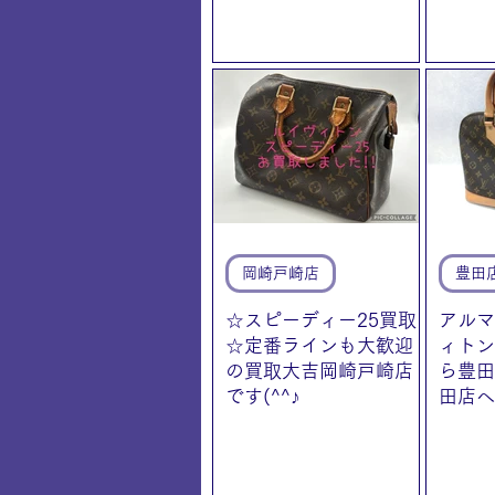
岡崎戸崎店
豊田
☆スピーディー25買取
アルマ
☆定番ラインも大歓迎
ィトン
の買取大吉岡崎戸崎店
ら豊田
です(^^♪
田店へ