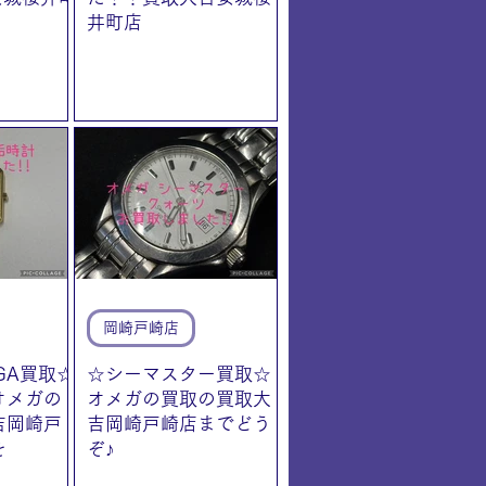
井町店
岡崎戸崎店
GA買取☆
☆シーマスター買取☆
オメガの
オメガの買取の買取大
吉岡崎戸
吉岡崎戸崎店までどう
を
ぞ♪