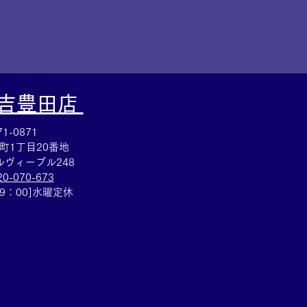
大吉豊田店
1-0871
町1丁目20番地
ヴィーブル248
20-070-673
19：00]水曜定休