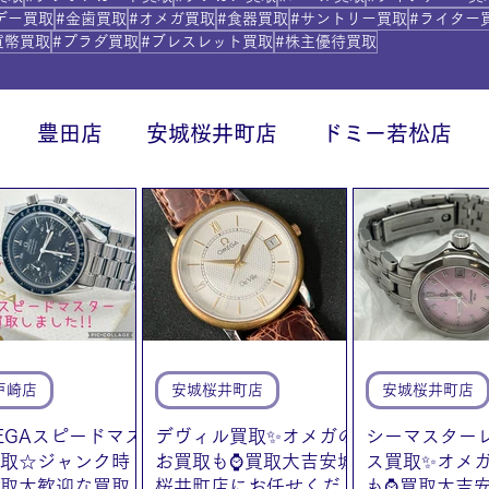
デー買取
#金歯買取
#オメガ買取
#食器買取
#サントリー買取
#ライター
貨幣買取
#プラダ買取
#ブレスレット買取
#株主優待買取
豊田店
安城桜井町店
ドミー若松店
に統合）
貴金属
戸崎店
安城桜井町店
安城桜井町店
EGAスピードマス
デヴィル買取✨オメガの
シーマスター
取☆ジャンク時
お買取も⌚買取大吉安城
ス買取✨オメ
取大歓迎な買取
桜井町店にお任せくだ
も⌚買取大吉