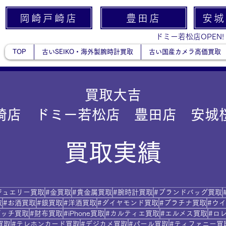
岡崎戸崎店
豊田店
安城
ドミー若松店OPEN!
TOP
古いSEIKO・海外製腕時計買取
古い国産カメラ高価買取
買取大吉
崎店 ドミー若松店 豊田店 安城
買取実績
ジュエリー買取
#金買取
#貴金属買取
#腕時計買取
#ブランドバッグ買取
取
#お酒買取
#銀買取
#洋酒買取
#ダイヤモンド買取
#プラチナ買取
#ウ
グッチ買取
#財布買取
#iPhone買取
#カルティエ買取
#エルメス買取
#ロ
買取
#テレホンカード買取
#デジカメ買取
#パール買取
#ティファニー買