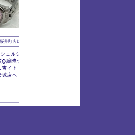
IY安城店（安城桜井町店に統合）
クシェルシ
取⌚腕時計
大吉イト
安城店へ