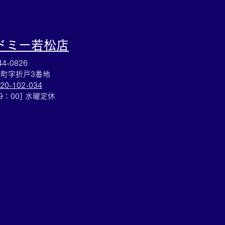
ドミー若松
店
4-0826
町字折戸3番地
20-102-034
19：00] 水曜定休