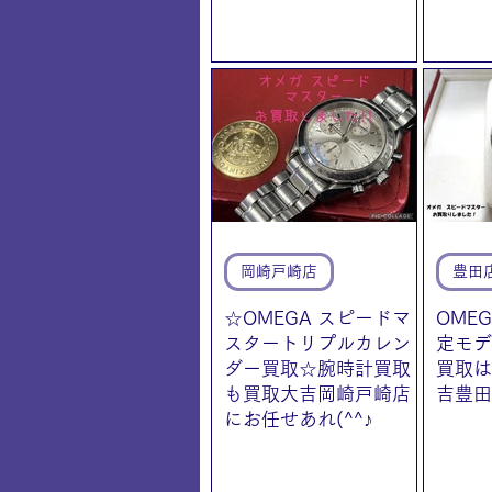
岡崎戸崎店
豊田
☆OMEGA スピードマ
OME
スタートリプルカレン
定モデ
ダー買取☆腕時計買取
買取は
も買取大吉岡崎戸崎店
吉豊田
にお任せあれ(^^♪