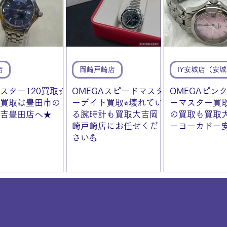
店
岡崎戸崎店
スター120買取☆
OMEGAスピードマスタ
OMEGAピン
買取は豊田市の
ーデイト買取⭐︎壊れてい
ーマスター買
吉豊田店へ★
る腕時計も買取大吉岡
の買取も買取
崎戸崎店にお任せくだ
ーヨーカドー
さい💪