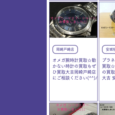
岡崎戸崎店
安城
オメガ腕時計買取☆動
プラネ
かない時計の買取もぜ
買取☆
ひ買取大吉岡崎戸崎店
の買取
にご相談ください(^^)/
大吉 