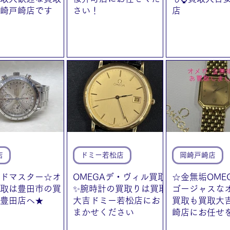
崎戸崎店です
さい！
店
店
ドミー若松店
岡崎戸崎店
ドマスター☆オ
OMEGAデ・ヴィル買取
☆金無垢OME
取は豊田市の買
✨腕時計の買取りは買取
ゴージャスな
豊田店へ★
大吉ドミー若松店にお
買取も買取大
まかせください
崎店にお任せ