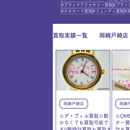
#ブランドアクセサリー買取
#ブラン
#クオカード買取
#フェンディ買取
#
買取実績一覧
岡崎戸崎店
IY安城店（安城桜井町店
岡崎戸崎店
岡崎
☆デ・ヴィル買取☆動
☆OM
かなくても買取可能で
ター買
す!!腕時計買取も買取大
計も買