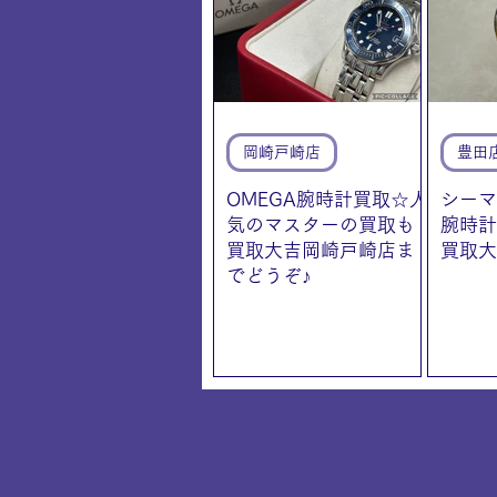
岡崎戸崎店
豊田
OMEGA腕時計買取☆人
シーマ
気のマスターの買取も
腕時計
買取大吉岡崎戸崎店ま
買取大
でどうぞ♪