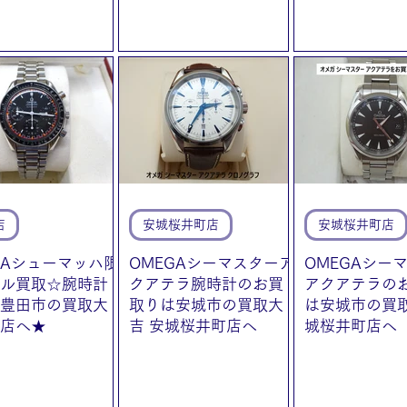
店
安城桜井町店
安城桜井町店
GAシューマッハ限
OMEGAシーマスターア
OMEGAシー
ル買取☆腕時計
クアテラ腕時計のお買
アクアテラの
豊田市の買取大
取りは安城市の買取大
は安城市の買取
店へ★
吉 安城桜井町店へ
城桜井町店へ