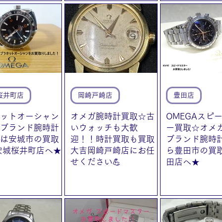
桜井町店
岡崎戸崎店
豊田店
ットオーシャン
オメガ腕時計買取☆古
OMEGAスピ
ブランド腕時計
いウォッチも大歓
ー買取☆オメ
は安城市の買取
迎！！時計買取も買取
ブランド腕時
安城桜井町店へ★
大吉岡崎戸崎店にお任
ら豊田市の買
せください💪
田店へ★