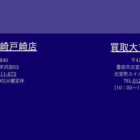
崎戸崎店
​買取
840
〒47
字沢田53
豊田市元宮
111-673
元宮町スイル
：00]火曜定休
TEL:
01
[10：00～