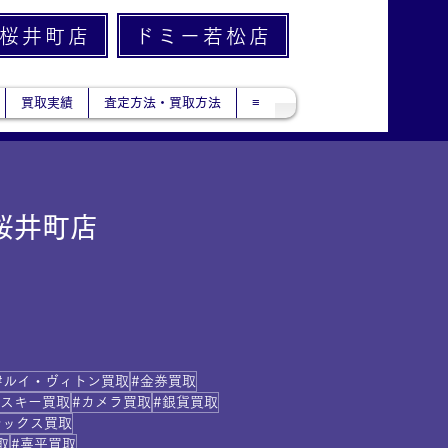
桜井町店
ドミー若松店
買取実績
査定方法・買取方法
≡
桜井町店
#ルイ・ヴィトン買取
#金券買取
イスキー買取
#カメラ買取
#銀貨買取
レックス買取
取
#喜平買取