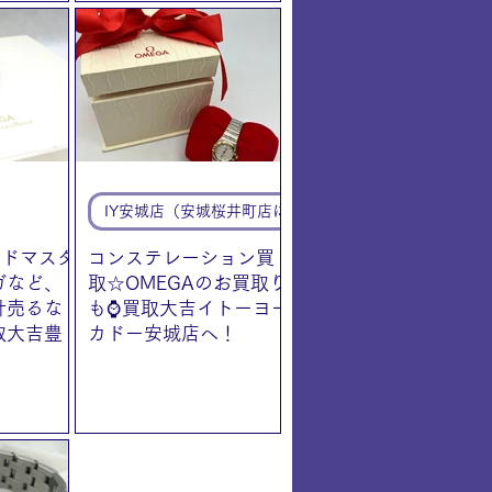
IY安城店（安城桜井町店に統合）
ードマスタ
コンステレーション買
ガなど、
取☆OMEGAのお買取り
計売るな
も⌚買取大吉イトーヨー
取大吉豊
カドー安城店へ！