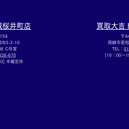
城桜井町店
買取大吉
154
〒44
3-2-10
岡崎市若松
Ⅲ C号室
TEL：
01
838-678
[10：00～
00] 木曜定休