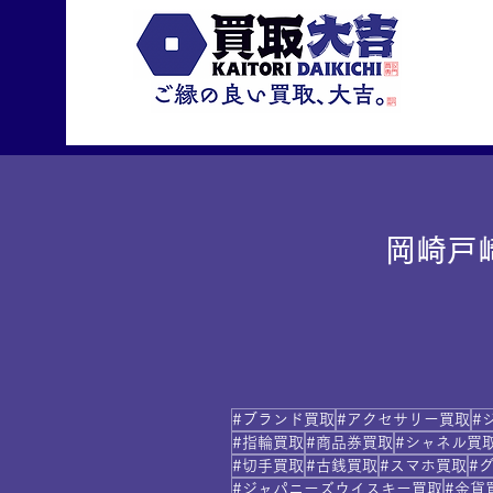
岡崎戸
#ブランド買取
#アクセサリー買取
#
#指輪買取
#商品券買取
#シャネル買
#切手買取
#古銭買取
#スマホ買取
#
#ジャパニーズウイスキー買取
#金貨