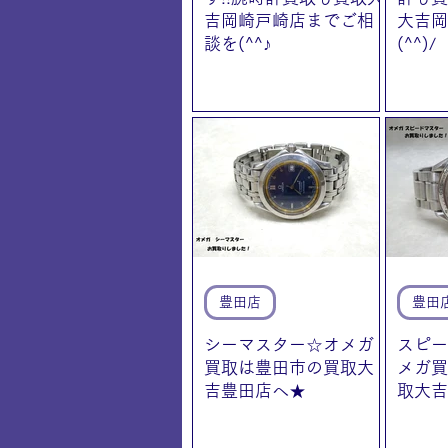
吉岡崎戸崎店までご相
大吉岡
談を(^^♪
(^^)/
豊田店
豊田
シーマスター☆オメガ
スピー
買取は豊田市の買取大
メガ買
吉豊田店へ★
取大吉