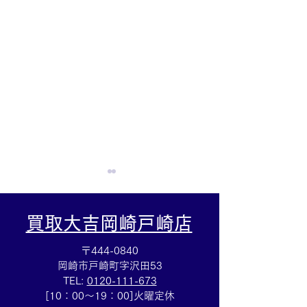
買取大吉岡崎戸崎店
〒444-0840
岡崎市戸崎町字沢田53
TEL:
0120-111-673
LVサンダルお買取しまし
テレフォンカード
[10：00～19：00]火曜定休