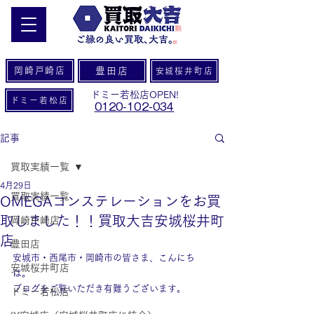
岡崎戸崎店
豊田店
安城桜井町店
ドミー若松店OPEN!
ドミー若松店
0120-102-034
記事
買取実績一覧
4月29日
買取実績一覧
OMEGAコンステレーションをお買
取しました！！買取大吉安城桜井町
岡崎戸崎店
店
豊田店
安城市・西尾市・岡崎市の皆さま、こんにち
安城桜井町店
は。
ブログをご覧いただき有難うございます。
ドミー若松店