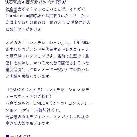
IY安城店（安城桜井町店に統合）
★OMEGA コンステレーション★
使う機会がなくなったとのことで、オメガの
貴金属
Constellation腕時計をお買取りいたしました♪♪
安城市で時計の買取は、買取大吉 安城桜井町店
にお任せください★
オメガの「コンステレーション」は、1952年に
誕生した同ブランドを代表する
ドレスウォッチ
の最高峰コレクションです。名前は英語で「星
座」を意味し、かつて天文台で開催されていた
精度競演会（クロノメーター検定）での輝かし
い実績を象徴しています。
《OMEGA（オメガ）コンステレーション レデ
ィースウォッチのご紹介》
写真のお品は、OMEGA（オメガ）コンステレー
ション レディース腕時計です。
高級感のあるデザインと、オメガらしい精度の
高さで人気のモデルです。
■ 商品の特徴