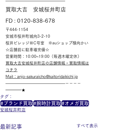
———————————————
買取大吉　安城桜井町店
FD : 0120-838-678
〒444-1154
安城市桜井町城向3-2-10
桜井ビレッジⅢC号室　※auショップ様向かい
☆店舗前に駐車場完備☆
営業時間：10:00~19:00（毎週木曜定休）
買取大吉安城桜井町店の店舗情報・買取情報は
コチラ
Mail：anjo-sakuraicho@kaitoridaikichi.jp
———————————————－－－－
━━━━★
タグ：
#ブランド買取
#腕時計買取
#オメガ買取
安城桜井町店
すべて表示
最新記事