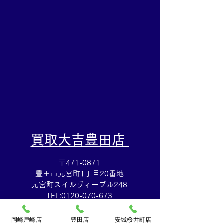
た✨買取大吉安城桜井町
めていたテレカ
店
は買取大吉安城
にお任せくださ
​買取大吉豊田店
〒471-0871
豊田市元宮町1丁目20番地
元宮町スイルヴィーブル248
TEL:
0120-070-673
[10：00～19：00]水曜定休
岡崎戸崎店
豊田店
安城桜井町店