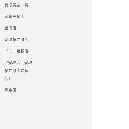
買取実績一覧
岡崎戸崎店
豊田店
安城桜井町店
ドミー若松店
IY安城店（安城
桜井町店に統
合）
貴金属