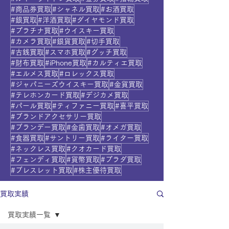
#商品券買取
#シャネル買取
#お酒買取
#銀買取
#洋酒買取
#ダイヤモンド買取
#プラチナ買取
#ウイスキー買取
#カメラ買取
#銀貨買取
#切手買取
#古銭買取
#スマホ買取
#グッチ買取
#財布買取
#iPhone買取
#カルティエ買取
#エルメス買取
#ロレックス買取
#ジャパニーズウイスキー買取
#金貨買取
#テレホンカード買取
#デジカメ買取
#パール買取
#ティファニー買取
#喜平買取
#ブランドアクセサリー買取
#ブランデー買取
#金歯買取
#オメガ買取
#食器買取
#サントリー買取
#ライター買取
#ネックレス買取
#クオカード買取
#フェンディ買取
#貨幣買取
#プラダ買取
#ブレスレット買取
#株主優待買取
買取実績
買取実績一覧