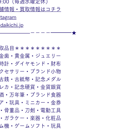
19:00（毎週水曜定休）
舗情報・買取情報はコチラ
agram
aikichi.jp
——————－－－－━━━━★
取品目＊＊＊＊＊＊＊＊＊
金歯・貴金属・ジュエリー
時計・ダイヤモンド・財布
クセサリー・ブランド小物
古銭・古紙幣・記念メダル
レカ・記念硬貨・金貨銀貨
酒・万年筆・ブランド食器
ア・玩具・ミニカー・金券
・骨董品・刀剣・電動工具
・ガラケー・楽器・化粧品
ム機・ゲームソフト・玩具