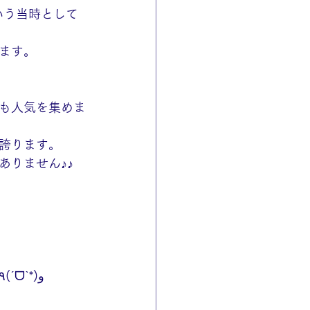
いう当時として
ます。
も人気を集めま
誇ります。
ありません♪♪
使わないカメラやレンズがございましたら買取大吉豊田店までご相談下さい٩(ˊᗜˋ*)و