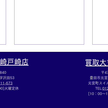
崎戸崎店
​買取
840
〒47
字沢田53
豊田市元宮
111-673
元宮町スイル
：00]火曜定休
TEL:
01
テレフォンカード買取⭐️集め
アッ
[10：00～
ていたテレカのご売却は買取
⌚買