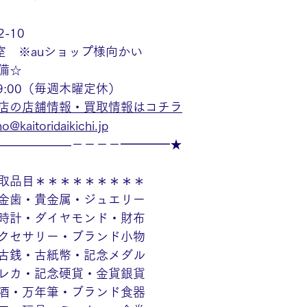
-10
室　※auショップ様向かい
備☆
19:00（毎週木曜定休）
店の店舗情報・買取情報はコチラ
o@kaitoridaikichi.jp
——————－－－－━━━━★
取品目＊＊＊＊＊＊＊＊＊
金歯・貴金属・ジュエリー
時計・ダイヤモンド・財布
クセサリー・ブランド小物
古銭・古紙幣・記念メダル
レカ・記念硬貨・金貨銀貨
酒・万年筆・ブランド食器