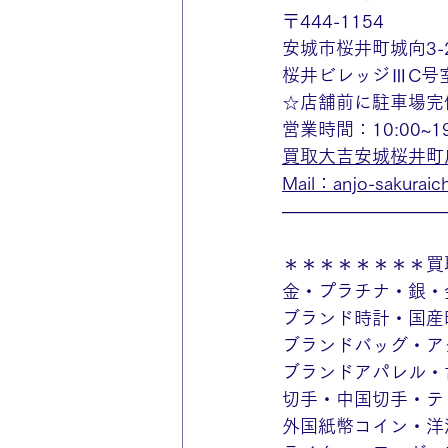
〒444-1154
安城市桜井町城向3-2
桜井ビレッジⅢC号
☆店舗前に駐車場完
営業時間：10:00~
買取大吉安城桜井町
Mail：anjo-sakuraich
—————————
＊＊＊＊＊＊＊＊買
金・プラチナ・銀・
ブランド時計・国産
ブランドバッグ・ア
ブランドアパレル・
切手・中国切手・テ
外国紙幣コイン・洋