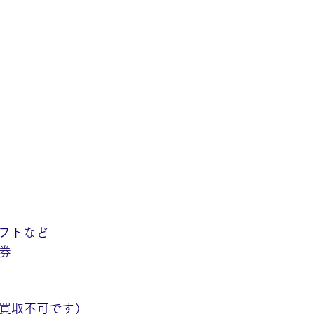
ギフトなど
券
買取不可です）