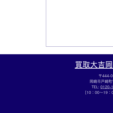
買取大吉岡
〒444-0
岡崎市戸崎町
TEL:
0120-
[10：00～19
LVサンダルお買取しました✨
買取大吉安城桜井町店