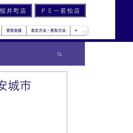
桜井町店
ドミー若松店
買取実績
査定方法・買取方法
≡
安城市