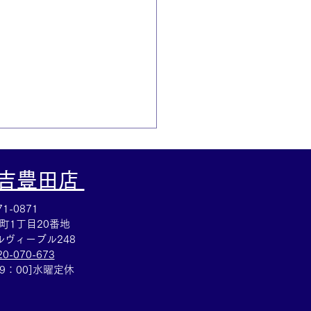
大吉豊田店
1-0871
町1丁目20番地
ヴィーブル248
20-070-673
プルウォッチのお買取も
19：00]水曜定休
取大吉安城桜井町店