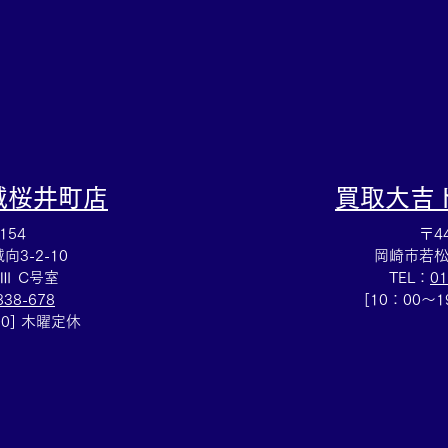
大吉安城桜井町店にお任せく
ださい！
城桜井町店
買取大吉
154
〒44
3-2-10
岡崎市若松
Ⅲ C号室
TEL：
01
838-678
[10：00～
00] 木曜定休