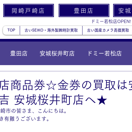
岡崎戸崎店
豊田店
安城
ドミー若松店OPEN!
TOP
古いSEIKO・海外製腕時計買取
古い国産カメラ高価買取
豊田店
安城桜井町店
ドミー若松店
に統合）
貴金属
店商品券☆金券の買取は
吉 安城桜井町店へ★
岡崎市の皆さま、こんにちは。
き有難うございます。