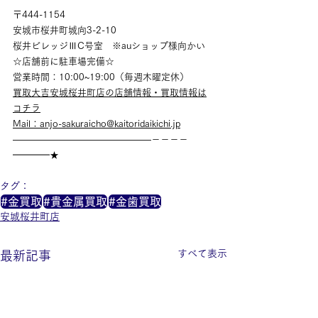
〒444-1154
安城市桜井町城向3-2-10
桜井ビレッジⅢC号室　※auショップ様向かい
☆店舗前に駐車場完備☆
営業時間：10:00~19:00（毎週木曜定休）
買取大吉安城桜井町店の店舗情報・買取情報は
コチラ
Mail：anjo-sakuraicho@kaitoridaikichi.jp
———————————————－－－－
━━━━★
タグ：
#金買取
#貴金属買取
#金歯買取
安城桜井町店
すべて表示
最新記事