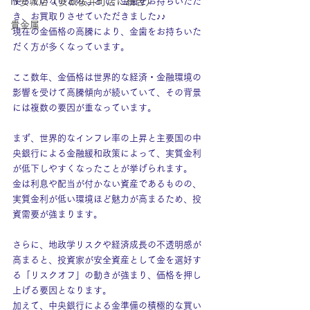
IY安城店（安城桜井町店に統合）
使っていないとのことで、金歯をお持ちいただ
き、お買取りさせていただきました♪♪
貴金属
現在の金価格の高騰により、金歯をお持ちいた
だく方が多くなっています。
ここ数年、金価格は世界的な経済・金融環境の
影響を受けて高騰傾向が続いていて、その背景
には複数の要因が重なっています。
まず、世界的なインフレ率の上昇と主要国の中
央銀行による金融緩和政策によって、実質金利
が低下しやすくなったことが挙げられます。
金は利息や配当が付かない資産であるものの、
実質金利が低い環境ほど魅力が高まるため、投
資需要が強まります。
さらに、地政学リスクや経済成長の不透明感が
高まると、投資家が安全資産として金を選好す
る「リスクオフ」の動きが強まり、価格を押し
上げる要因となります。
加えて、中央銀行による金準備の積極的な買い