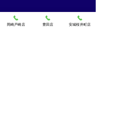
岡崎戸崎店
豊田店
安城桜井町店
買取大吉ドミー若松
店
〒444-0826
岡崎市若松町字折戸3番地
TEL：
0120-102-034
[10：00～19：00] 水曜定休