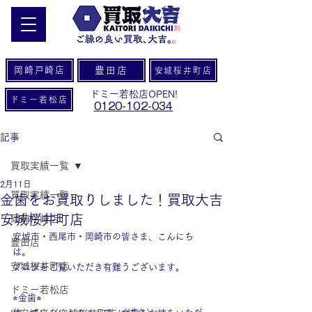
岡崎戸崎店
豊田店
安城桜井町店
ドミー若松店OPEN!
ドミー若松店
0120-102-034
記事
買取実績一覧
2月11日
買取実績一覧
金歯をお買取りしました！買取大吉
安城桜井町店
岡崎戸崎店
安城市・西尾市・岡崎市の皆さま、こんにち
豊田店
は。
安城桜井町店
ブログをご覧いただき有難うございます。
ドミー若松店
⭐︎金歯⭐︎