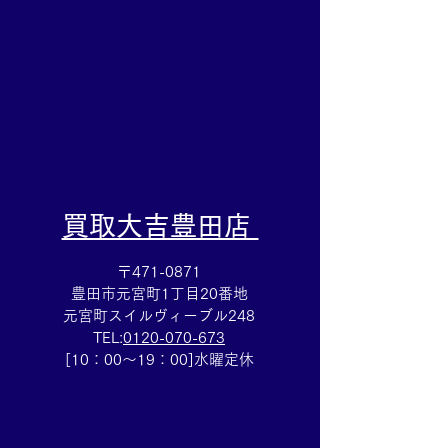
にお任せくださ
​買取大吉豊田店
〒471-0871
豊田市元宮町1丁目20番地
元宮町スイルヴィーブル248
TEL:
0120-070-673
[10：00～19：00]水曜定休