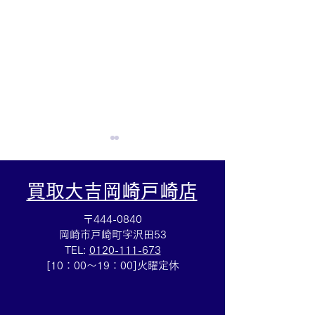
買取大吉岡崎戸崎店
〒444-0840
岡崎市戸崎町字沢田53
TEL:
0120-111-673
LVサンダルお買取しまし
テレフォンカード
[10：00～19：00]火曜定休
た✨買取大吉安城桜井町
めていたテレカ
店
は買取大吉安城