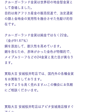
クルーガーランド金貨は世界初の地金型金貨と
して登場しました。
目的は南アフリカ産金の販売促進で、法定通貨
の顔と金地金の実用性を融合させた先駆け的存
在です。
クルーガーランド金貨は純金ではなく22金。
（金が91.67％）
銅を添加して、耐久性を高めています。
銅を含むため、赤味がかった金色が特徴的で、
メイプルリーフなどの24金貨と見た目が異なり
ます。
買取大吉 安城桜井町店では、国内外の各種金貨
をお買取りしております。
今までよりも高く売れます♪♪この機会にお気軽
にご相談くださいませ。
買取大吉 安城桜井町店はアピタ安城南店様すぐ