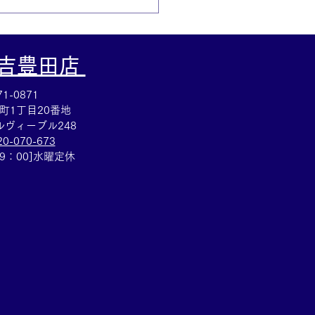
大吉豊田店
1-0871
町1丁目20番地
ヴィーブル248
20-070-673
フォンカード買取⭐️集め
19：00]水曜定休
たテレカのご売却は買取
安城桜井町店にお任せく
い！