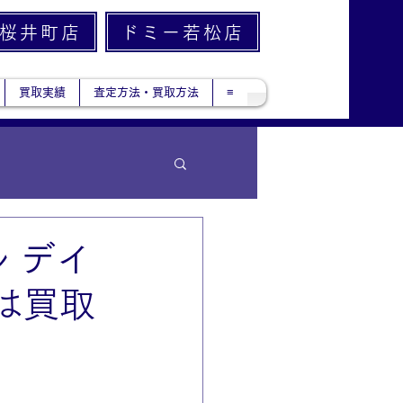
桜井町店
ドミー若松店
買取実績
査定方法・買取方法
≡
 デイ
は買取