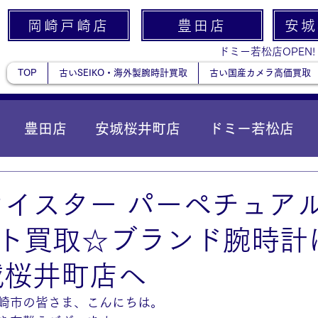
岡崎戸崎店
豊田店
安城
ドミー若松店OPEN!
TOP
古いSEIKO・海外製腕時計買取
古い国産カメラ高価買取
豊田店
安城桜井町店
ドミー若松店
に統合）
貴金属
Xオイスター パーペチュアル
ト買取☆ブランド腕時計
城桜井町店へ
崎市の皆さま、こんにちは。