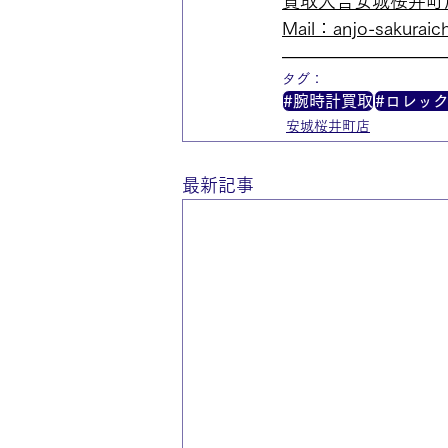
買取大吉安城桜井町
Mail：anjo-sakuraich
—————————
タグ：
#腕時計買取
#ロレッ
安城桜井町店
最新記事