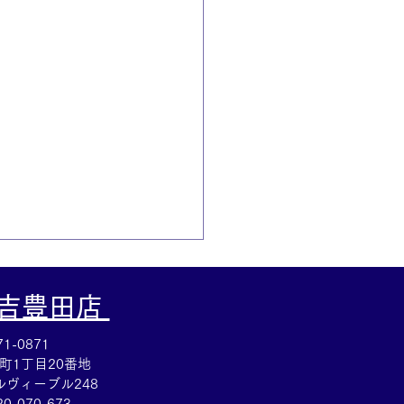
大吉豊田店
1-0871
町1丁目20番地
ヴィーブル248
20-070-673