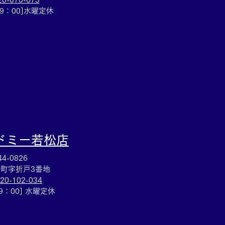
プルウォッチのお買取も
19：00]水曜定休
取大吉安城桜井町店
ドミー若松
店
4-0826
町字折戸3番地
20-102-034
19：00] 水曜定休