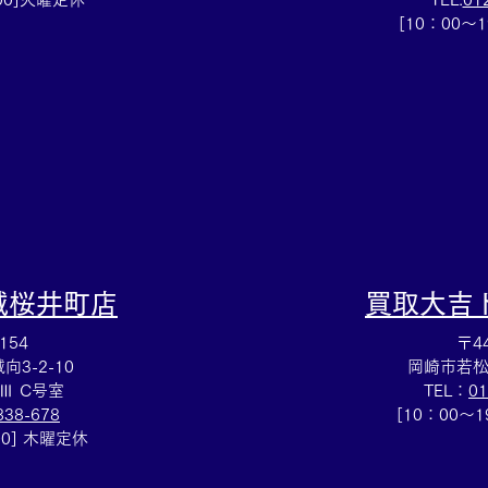
テレフォンカード買取⭐️集め
アッ
[10：00～
ていたテレカのご売却は買取
⌚買
大吉安城桜井町店にお任せく
ださい！
城桜井町店
買取大吉
154
〒44
3-2-10
岡崎市若松
Ⅲ C号室
TEL：
01
838-678
[10：00～
00] 木曜定休