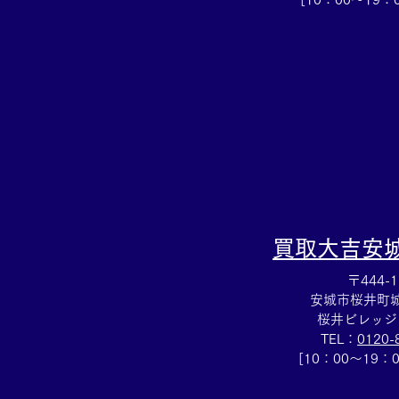
LVサンダルお買取しました✨
買取大吉安城桜井町店
買取大吉
安
〒444-1
安城市桜井町城向
桜井ビレッジ
TEL：
0120-
[10：00～19：