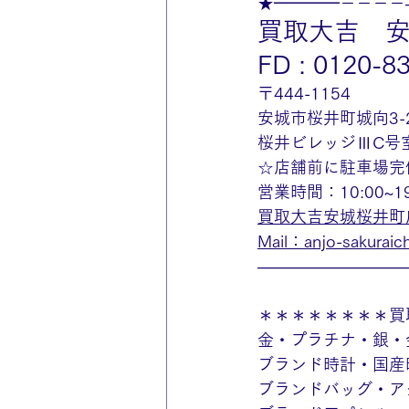
★━━━━－－－－
買取大吉　
FD : 0120-8
〒444-1154
安城市桜井町城向3-2
桜井ビレッジⅢC号
☆店舗前に駐車場完
営業時間：10:00~
買取大吉安城桜井町
Mail：anjo-sakuraich
—————————
＊＊＊＊＊＊＊＊買
金・プラチナ・銀・
ブランド時計・国産
ブランドバッグ・ア