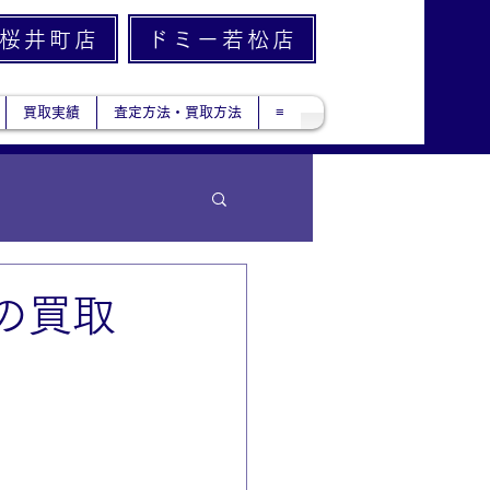
桜井町店
ドミー若松店
買取実績
査定方法・買取方法
≡
の買取