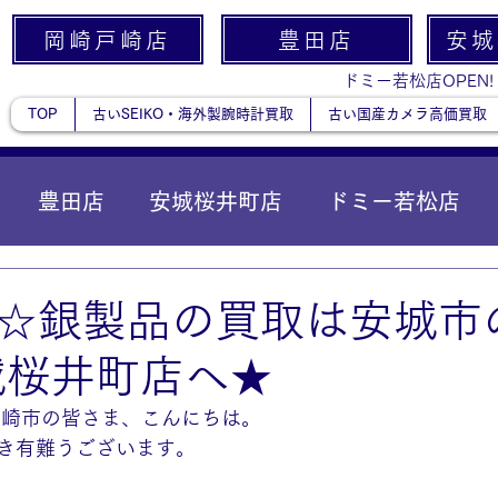
岡崎戸崎店
豊田店
安城
ドミー若松店OPEN!
TOP
古いSEIKO・海外製腕時計買取
古い国産カメラ高価買取
豊田店
安城桜井町店
ドミー若松店
に統合）
貴金属
☆銀製品の買取は安城市
城桜井町店へ★
岡崎市の皆さま、こんにちは。
き有難うございます。