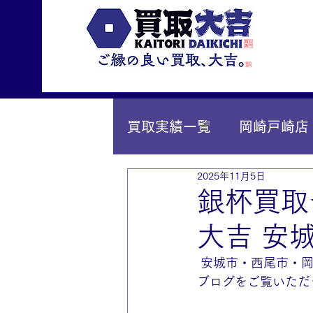
買取実績一覧
岡崎戸崎店
2025年11月5日
IY安城店（安城桜井町店
銀杯買取
大吉 安
 安城市・西尾市・
ブログをご覧いただ