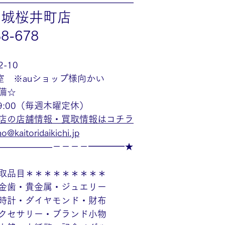
———————————————
安城桜井町店
38-678
-10
室　※auショップ様向かい
備☆
19:00（毎週木曜定休）
店の店舗情報・買取情報はコチラ
o@kaitoridaikichi.jp
——————－－－－━━━━★
取品目＊＊＊＊＊＊＊＊＊
金歯・貴金属・ジュエリー
時計・ダイヤモンド・財布
クセサリー・ブランド小物