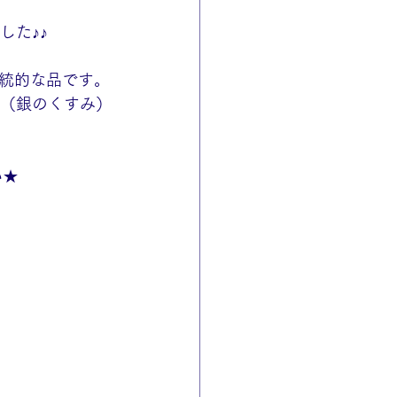
した♪♪
統的な品です。
化（銀のくすみ）
い★