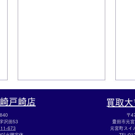
崎戸崎店
​買取
840
〒47
字沢田53
豊田市元宮
111-673
元宮町スイル
：00]火曜定休
TEL:
01