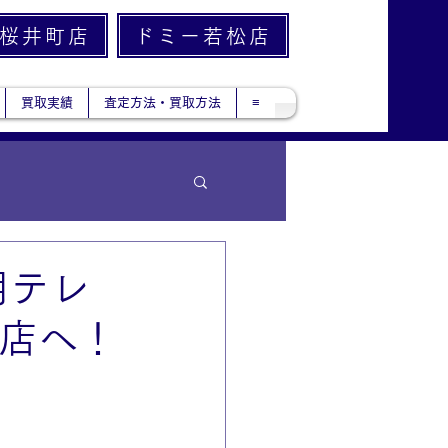
桜井町店
ドミー若松店
買取実績
査定方法・買取方法
≡
用テレ
町店へ！