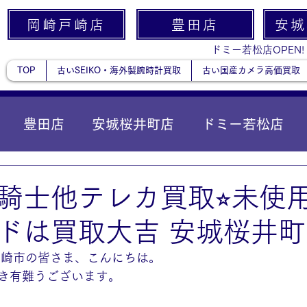
岡崎戸崎店
豊田店
安城
ドミー若松店OPEN!
TOP
古いSEIKO・海外製腕時計買取
古い国産カメラ高価買取
豊田店
安城桜井町店
ドミー若松店
に統合）
貴金属
騎士他テレカ買取⭐︎未使
ドは買取大吉 安城桜井
岡崎市の皆さま、こんにちは。
き有難うございます。