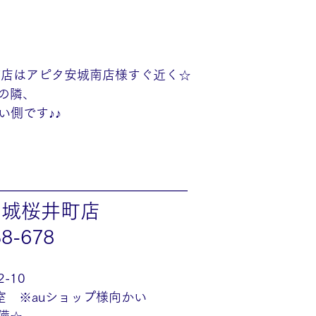
町店はアピタ安城南店様すぐ近く☆
の隣、
い側です♪♪
———————————————
安城桜井町店
38-678
-10
室　※auショップ様向かい