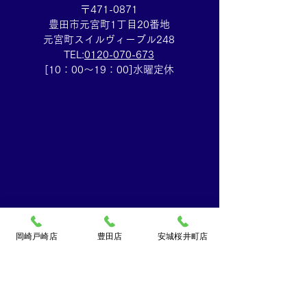
〒471-0871
豊田市元宮町1丁目20番地
元宮町スイルヴィーブル248
TEL:
0120-070-673
[10：00～19：00]水曜定休
岡崎戸崎店
豊田店
安城桜井町店
買取大吉ドミー若松
店
〒444-0826