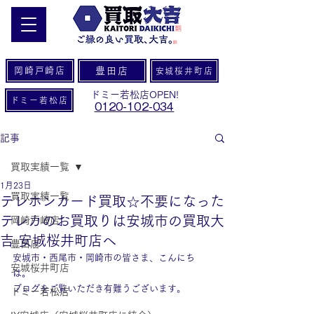
岡崎戸崎店
豊田店
安城桜井町店
ドミー若松店OPEN!
ドミー若松店
0120-102-034
記事
買取実績一覧
1月23日
買取実績一覧
テレホンカード買取☆不要になった
テレカのお買取りは安城市の買取大
岡崎戸崎店
吉 安城桜井町店へ
豊田店
安城市・西尾市・岡崎市の皆さま、こんにち
安城桜井町店
は。
ブログをご覧いただき有難うございます。
ドミー若松店