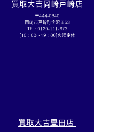
買取大吉岡崎戸崎店
〒444-0840
岡崎市戸崎町字沢田53
TEL:
0120-111-673
スタージュエリーダイヤ
ロックイット・
[10：00～19：00]火曜定休
リングのお買取も💎買取
ラットミュール買
大吉安城桜井町店
のご売却は買取
桜井町店にお任
い
​買取大吉豊田店