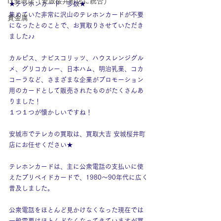
IY安城店（安城桜井町店に統合）
★テレホンカード　多数★
集めていた非常に沢山のテレホンカードが不要
貴金属
になったとのことで、お買取りさせていただき
ました♪♪
カルピス、ナビスコリッツ、ハウスレンジグル
メ、グリコカレー、日本ハム、明治乳業、コカ
コーラなど、さまざまな企業がプロモーション
用のカードとして販売されたものがたくさんあ
りました！
１つ１つが懐かしいですね！
安城市でテレカの買取は、買取大吉 安城桜井町
店にお任せください★
テレホンカードは、主に公衆電話の支払いに使
えたプリペイドカードで、1980～90年代に広く
普及しました。
公衆電話をほとんど見かけなくなった現在では
一般需要はほとんどなくなってきていますが買