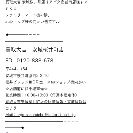
買取大吉 安城桜井町店はアピタ安城南店様すぐ
近く☆
ファミリーマート様の隣、
auショップ様の向かい側です♪♪
★━━━━－－－－
———————————————
買取大吉　安城桜井町店
FD : 0120-838-678
〒444-1154
安城市桜井町城向3-2-10
桜井ビレッジⅢC号室　※auショップ様向かい
☆店舗前に駐車場完備☆
営業時間：10:00~19:00（毎週木曜定休）
買取大吉安城桜井町店の店舗情報・買取情報は
コチラ
Mail：anjo-sakuraicho@kaitoridaikichi.jp
———————————————－－－－
━━━━★