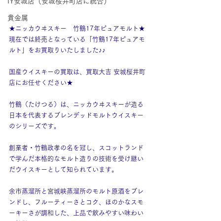
IY安城店（安城桜井町店に統合）
貴金属
★ニッカウヰスキー　竹鶴17年ピュアモルト★
現在では終売となっている「竹鶴17年ピュアモ
ルト」をお買取りいたしました♪♪
国産ウイスキーの買取は、買取大吉 安城桜井町
店にお任せください★
竹鶴（たけつる）は、ニッカウヰスキーが造る
日本を代表するブレンデッドモルトウイスキー
のシリーズです。
創業者・竹鶴政孝の名を冠し、スコットランド
で学んだ本格的なモルト造りの技術を受け継い
だウイスキーとして知られています。
余市蒸溜所と宮城峡蒸溜所のモルト原酒をブレ
ンドし、フルーティーさとコク、ほのかなスモ
ーキーさが調和した、上品で飲みやすい味わい