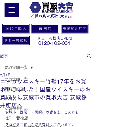
岡崎戸崎店
豊田店
安城桜井町店
ドミー若松店OPEN!
ドミー若松店
0120-102-034
記事
買取実績一覧
2月1日
買取実績一覧
ニッカウヰスキー竹鶴17年をお買
取りしました！国産ウイスキーのお
岡崎戸崎店
買取りは安城市の買取大吉 安城桜
豊田店
井町店へ
安城桜井町店
安城市・西尾市・岡崎市の皆さま、こんにち
ドミー若松店
は。
ブログをご覧いただき有難うございます。