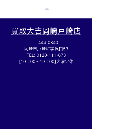
買取大吉岡崎戸崎店
〒444-0840
岡崎市戸崎町字沢田53
TEL:
0120-111-673
LVサンダルお買取しまし
テレフォンカード
[10：00～19：00]火曜定休
た✨買取大吉安城桜井町
めていたテレカ
店
は買取大吉安城
にお任せくださ