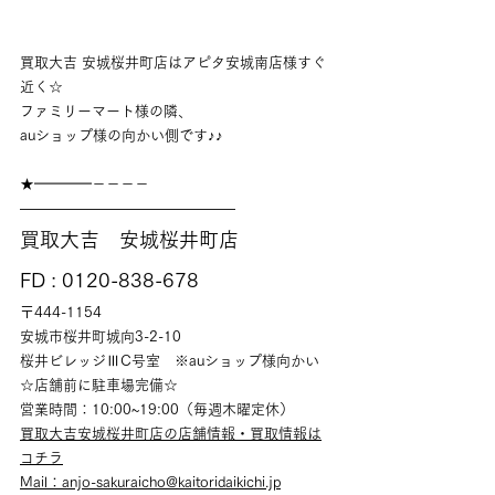
買取大吉 安城桜井町店はアピタ安城南店様すぐ
近く☆
ファミリーマート様の隣、
auショップ様の向かい側です♪♪
★━━━━－－－－
———————————————
買取大吉　安城桜井町店
FD : 0120-838-678
〒444-1154
安城市桜井町城向3-2-10
桜井ビレッジⅢC号室　※auショップ様向かい
☆店舗前に駐車場完備☆
営業時間：10:00~19:00（毎週木曜定休）
買取大吉安城桜井町店の店舗情報・買取情報は
コチラ
Mail：anjo-sakuraicho@kaitoridaikichi.jp