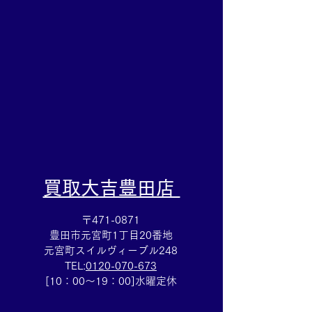
は買取大吉安城桜井町店
店
にお任せください！
​買取大吉豊田店
〒471-0871
豊田市元宮町1丁目20番地
元宮町スイルヴィーブル248
TEL:
0120-070-673
[10：00～19：00]水曜定休