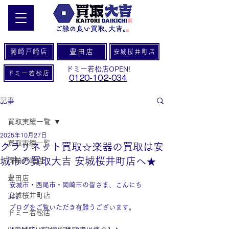
岡崎戸崎店
豊田店
安城桜井町店
ドミー若松店OPEN!
ドミー若松店
0120-102-034
記事
買取実績一覧
2025年10月27日
買取実績一覧
クラリネット買取☆楽器の買取は安
城市の買取大吉 安城桜井町店へ★
岡崎戸崎店
豊田店
安城市・西尾市・岡崎市の皆さま、こんにち
安城桜井町店
は。
ブログをご覧いただき有難うございます。
ドミー若松店