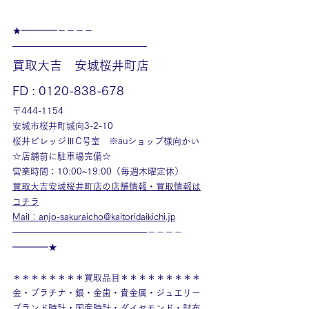
★━━━━－－－－
———————————————
買取大吉　安城桜井町店
FD : 0120-838-678
〒444-1154
安城市桜井町城向3-2-10
桜井ビレッジⅢC号室　※auショップ様向かい
☆店舗前に駐車場完備☆
営業時間：10:00~19:00（毎週木曜定休）
買取大吉安城桜井町店の店舗情報・買取情報は
コチラ
Mail：anjo-sakuraicho@kaitoridaikichi.jp
———————————————－－－－
━━━━★
＊＊＊＊＊＊＊＊買取品目＊＊＊＊＊＊＊＊＊
金・プラチナ・銀・金歯・貴金属・ジュエリー
ブランド時計・国産時計・ダイヤモンド・財布