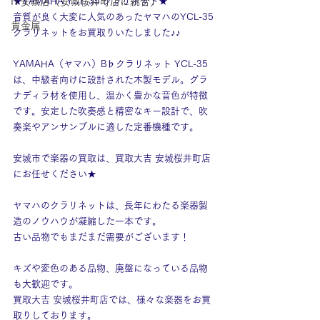
IY安城店（安城桜井町店に統合）
★YAMAHA YCL-35 クラリネット★
音質が良く大変に人気のあったヤマハのYCL-35
貴金属
クラリネットをお買取りいたしました♪♪
YAMAHA（ヤマハ）B♭クラリネット YCL-35
は、中級者向けに設計された木製モデル。グラ
ナディラ材を使用し、温かく豊かな音色が特徴
です。安定した吹奏感と精密なキー設計で、吹
奏楽やアンサンブルに適した定番機種です。
安城市で楽器の買取は、買取大吉 安城桜井町店
にお任せください★
ヤマハのクラリネットは、長年にわたる楽器製
造のノウハウが凝縮した一本です。
古い品物でもまだまだ需要がございます！
キズや変色のある品物、廃盤になっている品物
も大歓迎です。
買取大吉 安城桜井町店では、様々な楽器をお買
取りしております。