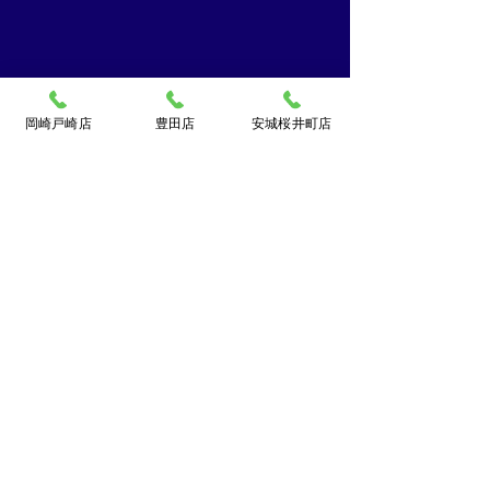
岡崎戸崎店
豊田店
安城桜井町店
買取大吉ドミー若松
店
〒444-0826
岡崎市若松町字折戸3番地
TEL：
0120-102-034
[10：00～19：00] 水曜定休