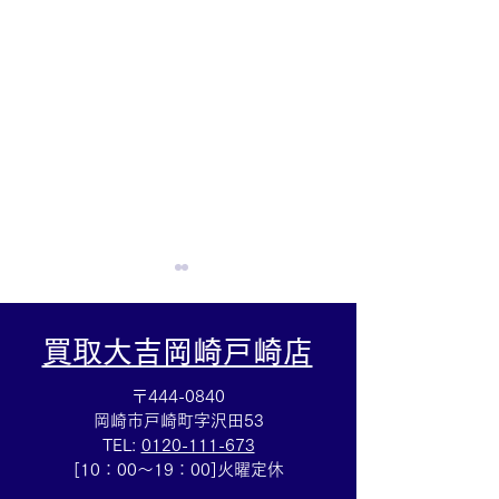
買取大吉岡崎戸崎店
〒444-0840
岡崎市戸崎町字沢田53
TEL:
0120-111-673
テレフォンカード買取⭐️集
アップルウォッ
[10：00～19：00]火曜定休
めていたテレカのご売却
取も⌚買取大吉