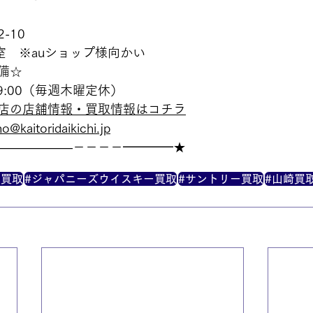
-10
室　※auショップ様向かい
備☆
19:00（毎週木曜定休）
店の店舗情報・買取情報はコチラ
o@kaitoridaikichi.jp
——————－－－－━━━━★
ー買取
#ジャパニーズウイスキー買取
#サントリー買取
#山崎買