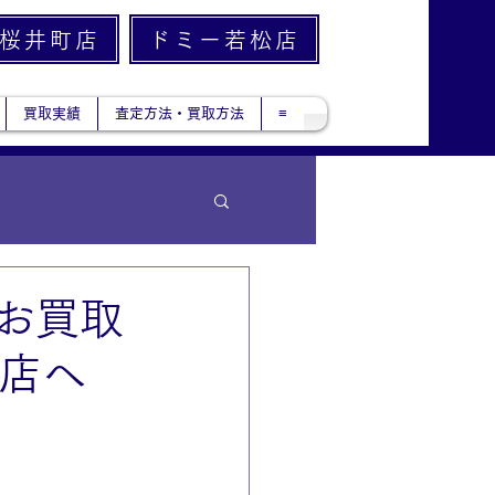
桜井町店
ドミー若松店
買取実績
査定方法・買取方法
≡
お買取
町店へ