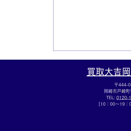
買取大吉岡
〒444-0
岡崎市戸崎町
TEL:
0120-
[10：00～19
LVサンダルお買取しました✨
買取大吉安城桜井町店