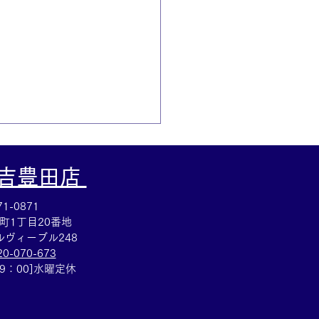
大吉豊田店
1-0871
町1丁目20番地
ヴィーブル248
20-070-673
プルウォッチのお買取も
19：00]水曜定休
取大吉安城桜井町店