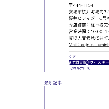
〒444-1154
安城市桜井町城向3-2
桜井ビレッジⅢC号
☆店舗前に駐車場完
営業時間：10:00~
買取大吉安城桜井町
Mail：anjo-sakuraich
—————————
タグ：
#洋酒買取
#ウイスキ
安城桜井町店
最新記事