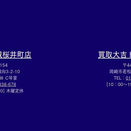
大吉安城桜井町店にお任せく
ださい！
城桜井町店
買取大吉
154
〒44
3-2-10
岡崎市若松
Ⅲ C号室
TEL：
01
838-678
[10：00～
00] 木曜定休