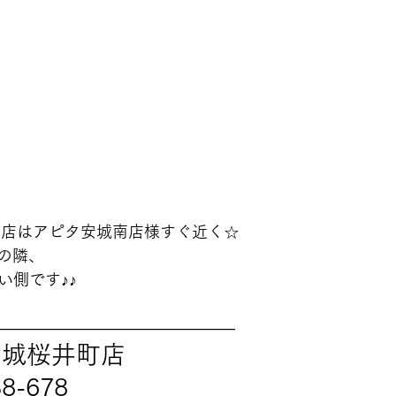
町店はアピタ安城南店様すぐ近く☆
の隣、
い側です♪♪
———————————————
安城桜井町店
38-678