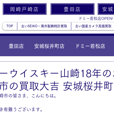
岡崎戸崎店
豊田店
安城
ドミー若松店OPEN!
TOP
古いSEIKO・海外製腕時計買取
古い国産カメラ高価買取
豊田店
安城桜井町店
ドミー若松店
に統合）
貴金属
ーウイスキー山崎18年の
市の買取大吉 安城桜井
崎市の皆さま、こんにちは。
き有難うございます。