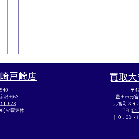
崎戸崎店
​買取
840
〒47
字沢田53
豊田市元宮
111-673
元宮町スイル
：00]火曜定休
TEL:
01
テレフォンカード買取⭐️集め
アッ
[10：00～
ていたテレカのご売却は買取
⌚買