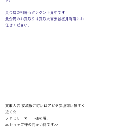
貴金属の相場もグングン上昇中です！
貴金属のお買取りは買取大吉安城桜井町店にお
任せください。
買取大吉 安城桜井町店はアピタ安城南店様すぐ
近く☆
ファミリーマート様の隣、
auショップ様の向かい側です♪♪