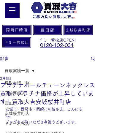
岡崎戸崎店
豊田店
安城桜井町店
ドミー若松店OPEN!
ドミー若松店
0120-102-034
記事
買取実績一覧
3月6日
買取実績一覧
プラチナボールチェーンネックレス
買取✨プラチナ価格が上昇していま
岡崎戸崎店
す！買取大吉安城桜井町店
豊田店
安城市・西尾市・岡崎市の皆さま、こんにち
安城桜井町店
は。
ブログをご覧いただき有難うございます。
ドミー若松店