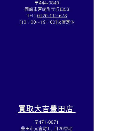
〒444-0840
岡崎市戸崎町字沢田53
TEL:
0120-111-673
テレフォンカード買取⭐️集
アップルウォッ
[10：00～19：00]火曜定休
めていたテレカのご売却
取も⌚買取大吉
は買取大吉安城桜井町店
店
にお任せください！
​買取大吉豊田店
〒471-0871
豊田市元宮町1丁目20番地