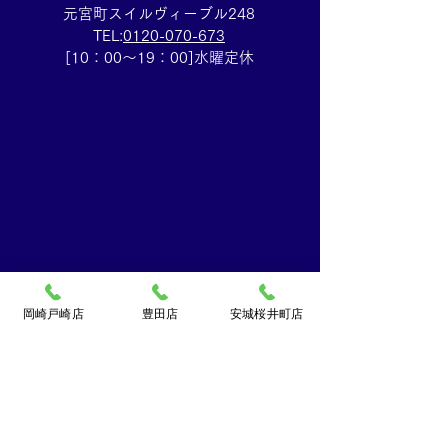
元宮町スイルヴィーブル248
TEL:
0120-070-673
[10：00～19：00]水曜定休
岡崎戸崎店
豊田店
安城桜井町店
買取大吉ドミー若松
店
〒444-0826
岡崎市若松町字折戸3番地
TEL：
0120-102-034