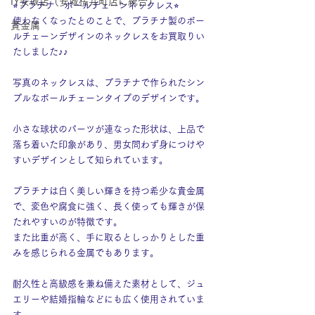
IY安城店（安城桜井町店に統合）
⭐︎プラチナ　ボールチェーンネックレス⭐︎
使わなくなったとのことで、プラチナ製のボー
貴金属
ルチェーンデザインのネックレスをお買取りい
たしました♪♪
写真のネックレスは、プラチナで作られたシン
プルなボールチェーンタイプのデザインです。
小さな球状のパーツが連なった形状は、上品で
落ち着いた印象があり、男女問わず身につけや
すいデザインとして知られています。
プラチナは白く美しい輝きを持つ希少な貴金属
で、変色や腐食に強く、長く使っても輝きが保
たれやすいのが特徴です。
また比重が高く、手に取るとしっかりとした重
みを感じられる金属でもあります。
耐久性と高級感を兼ね備えた素材として、ジュ
エリーや結婚指輪などにも広く使用されていま
す。