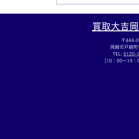
買取大吉岡
〒444-0
岡崎市戸崎町
TEL:
0120-
[10：00～19
LVサンダルお買取しました✨
買取大吉安城桜井町店