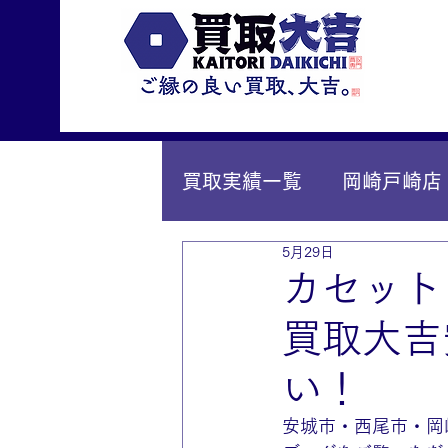
買取実績一覧
岡崎戸崎店
5月29日
IY安城店（安城桜井町店
カセット
買取大吉
い！
安城市・西尾市・岡