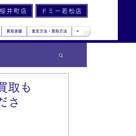
桜井町店
ドミー若松店
買取実績
査定方法・買取方法
≡
買取も
ださ