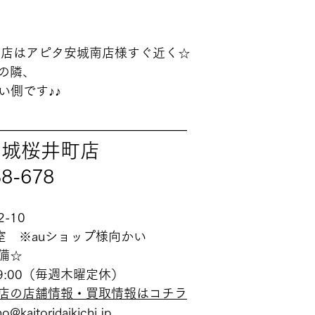
町店はアピタ安城南店様すぐ近く☆
の隣、
い側です♪♪
———————————————
安城桜井町店
38-678
-10
室　※auショップ様向かい
備☆
19:00（毎週木曜定休）
店の店舗情報・買取情報はコチラ
o@kaitoridaikichi.jp