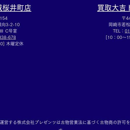
城桜井町店
買取大吉
154
〒44
3-2-10
岡崎市若松
Ⅲ C号室
TEL：
01
838-678
[10：00～
00] 木曜定休
運営する株式会社プレゼンツは
古物営業法に基づく古物商の許可