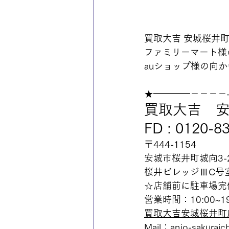
買取大吉 安城桜井
ファミリーマート様
auショップ様の向か
★━━━━－－－－
買取大吉　
FD : 0120-8
〒444-1154
安城市桜井町城向3-2
桜井ビレッジⅢC号
☆店舗前に駐車場完
営業時間：10:00~
買取大吉安城桜井町
Mail：anjo-sakuraich