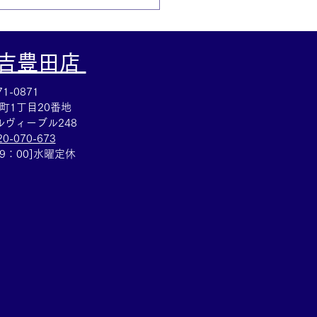
大吉豊田店
1-0871
町1丁目20番地
ヴィーブル248
20-070-673
プルウォッチのお買取も
19：00]水曜定休
取大吉安城桜井町店