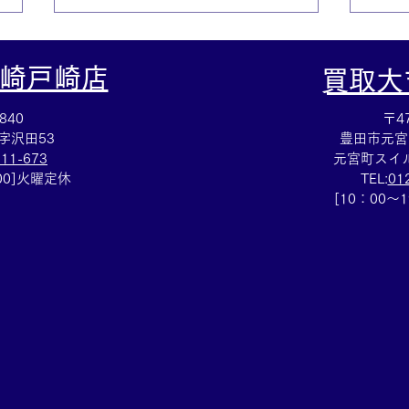
崎戸崎店
​買取
840
〒47
字沢田53
豊田市元宮
111-673
元宮町スイル
：00]火曜定休
TEL:
01
テレフォンカード買取⭐️集め
アッ
[10：00～
ていたテレカのご売却は買取
⌚買
大吉安城桜井町店にお任せく
ださい！