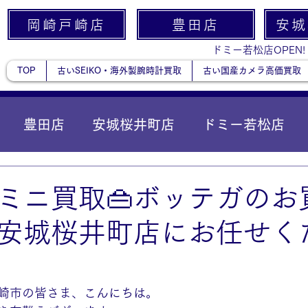
岡崎戸崎店
豊田店
安城
ドミー若松店OPEN!
TOP
古いSEIKO・海外製腕時計買取
古い国産カメラ高価買取
豊田店
安城桜井町店
ドミー若松店
に統合）
貴金属
ミニ買取👜ボッテガのお
安城桜井町店にお任せく
崎市の皆さま、こんにちは。