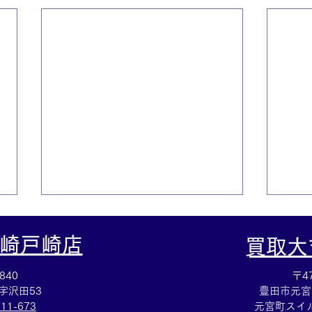
崎戸崎店
​買取
840
〒47
字沢田53
豊田市元宮
111-673
元宮町スイル