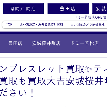
岡崎戸崎店
豊田店
安城
ドミー若松店OPEN!
TOP
古いSEIKO・海外製腕時計買取
古い国産カメラ高価買取
豊田店
安城桜井町店
ドミー若松店
に統合）
貴金属
ンブレスレット買取✨テ
買取も買取大吉安城桜井
ださい！