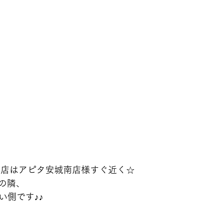
町店はアピタ安城南店様すぐ近く☆
の隣、
い側です♪♪