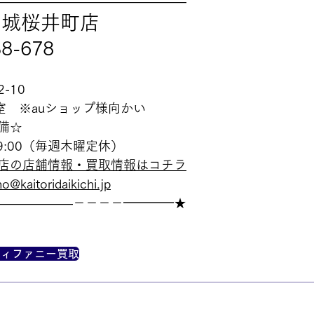
———————————————
安城桜井町店
38-678
-10
室　※auショップ様向かい
備☆
19:00（毎週木曜定休）
店の店舗情報・買取情報はコチラ
o@kaitoridaikichi.jp
——————－－－－━━━━★
ティファニー買取