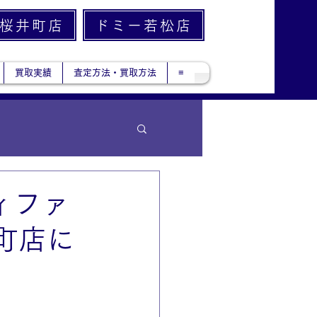
桜井町店
ドミー若松店
買取実績
査定方法・買取方法
≡
ィファ
町店に