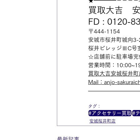
★━━━━－－－－
買取大吉　
FD : 0120-8
〒444-1154
安城市桜井町城向3-2
桜井ビレッジⅢC号
☆店舗前に駐車場完
営業時間：10:00~
買取大吉安城桜井町
Mail：anjo-sakuraich
—————————
タグ：
#アクセサリー買取
#
安城桜井町店
最新記事