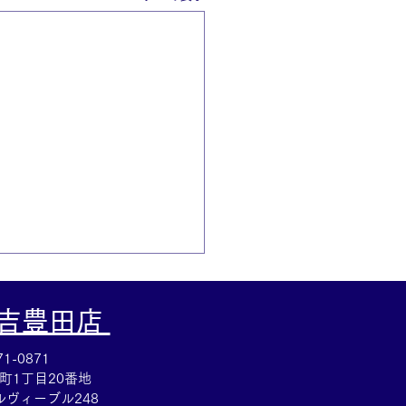
大吉豊田店
1-0871
町1丁目20番地
ヴィーブル248