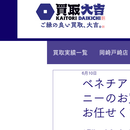
買取実績一覧
岡崎戸崎店
6月10日
IY安城店（安城桜井町店
ベネチア
ニーのお
お任せく