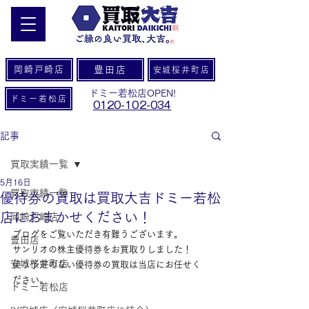
岡崎戸崎店
豊田店
安城桜井町店
ドミー若松店OPEN!
ドミー若松店
0120-102-034
記事
買取実績一覧
5月16日
買取実績一覧
優待券の買取は買取大吉ドミー若松
店におまかせください！
岡崎戸崎店
ブログをご覧いただき有難うございます。
豊田店
サンリオの株主優待券をお買取りしました！
安城桜井町店
使う予定のない優待券の買取は当店にお任せく
ださい。
ドミー若松店