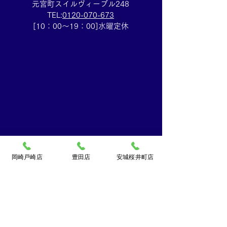
元宮町スイルヴィーブル248
TEL:
0120-070-673
[10：00～19：00]水曜定休
岡崎戸崎店
豊田店
安城桜井町店
買取大吉ドミー若松
店
〒444-0826
岡崎市若松町字折戸3番地
TEL：
0120-102-034