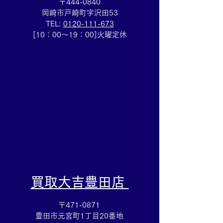
〒444-0840
岡崎市戸崎町字沢田53
TEL:
0120-111-673
ビール券をお買取りしま
サングラス買取⭐
[10：00～19：00]火曜定休
した！ 商品券の買取は買
のアクセサリー
取大吉ドミー若松店にお
は買取大吉ドミ
まかせください！
におまかせくだ
​買取大吉豊田店
〒471-0871
豊田市元宮町1丁目20番地