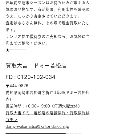
休暇前や週末シーズンはお持ち込みが増える人
気のお品物です。有効期限、利用条件を確認の
うえ、しっかり査定させていただきます。
査定はもちろん無料、その場で現金買取いたし
ます。
サンリオ株主優待券のご売却なら、お気軽に当
店までご相談ください。
★━━━━－－－－
———————————————
買取大吉　ドミー若松店
FD : 0120-102-034
〒444-0826
愛知県岡崎市若松町字折戸3番地(ドミー若松店
内)
営業時間：10:00~19:00（毎週水曜定休）
買取大吉ドミー若松店の店舗情報・買取情報は
コチラ
domy-wakamatsu@kaitoridaikichi.jp
———————————————－－－－