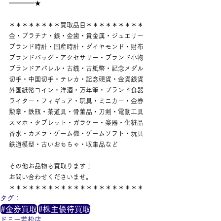
━━━━★
＊＊＊＊＊＊＊＊買取品目＊＊＊＊＊＊＊＊＊
金・プラチナ・銀・金歯・貴金属・ジュエリー
ブランド時計・国産時計・ダイヤモンド・財布
ブランドバッグ・アクセサリー・ブランド小物
ブランドアパレル・古銭・古紙幣・記念メダル
切手・中国切手・テレカ・記念硬貨・金貨銀貨
外国紙幣コイン・洋酒・万年筆・ブランド食器
ライター・フィギュア・玩具・ミニカー・金券
勲章・鉄瓶・茶道具・骨董品・刀剣・電動工具
スマホ・タブレット・ガラケー・楽器・化粧品
香水・カメラ・ゲーム機・ゲームソフト・玩具
鉄道模型・古いおもちゃ・収集品など
その他お品物も買取ります！
お問い合わせくださいませ。
＊＊＊＊＊＊＊＊＊＊＊＊＊＊＊＊＊＊＊＊＊
タグ：
#金券買取
#株主優待買取
ドミー若松店