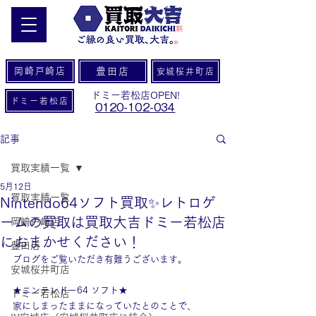
岡崎戸崎店
豊田店
安城桜井町店
ドミー若松店OPEN!
ドミー若松店
0120-102-034
記事
買取実績一覧
5月12日
買取実績一覧
Nintendo64ソフト買取✨レトロゲ
ームの買取は買取大吉ドミー若松店
岡崎戸崎店
におまかせください！
豊田店
ブログをご覧いただき有難うございます。
安城桜井町店
★ニンテンドー64 ソフト★
ドミー若松店
家にしまったままになっていたとのことで、