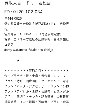
買取大吉　ドミー若松店
FD : 0120-102-034
〒444-0826
愛知県岡崎市若松町字折戸3番地(ドミー若松店
内)
営業時間：10:00~19:00（毎週水曜定休）
買取大吉ドミー若松店の店舗情報・買取情報は
コチラ
domy-wakamatsu@kaitoridaikichi.jp
———————————————－－－－
━━━━★
＊＊＊＊＊＊＊＊買取品目＊＊＊＊＊＊＊＊＊
金・プラチナ・銀・金歯・貴金属・ジュエリー
ブランド時計・国産時計・ダイヤモンド・財布
ブランドバッグ・アクセサリー・ブランド小物
ブランドアパレル・古銭・古紙幣・記念メダル
切手・中国切手・テレカ・記念硬貨・金貨銀貨
外国紙幣コイン・洋酒・万年筆・ブランド食器