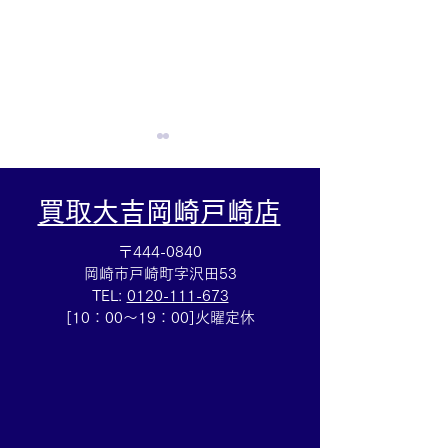
買取大吉岡崎戸崎店
〒444-0840
岡崎市戸崎町字沢田53
TEL:
0120-111-673
サングラス買取⭐️シャネル
1カラットダイ
[10：00～19：00]火曜定休
のアクセサリーのお買取
取☆ 宝飾品の
は買取大吉ドミー若松店
大吉ドミー若松
におまかせください！
かせください！