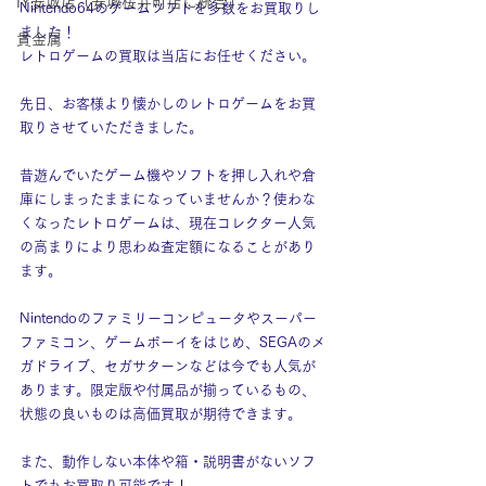
IY安城店（安城桜井町店に統合）
Nintendo64のゲームソフトを多数をお買取りし
ました！
貴金属
レトロゲームの買取は当店にお任せください。
先日、お客様より懐かしのレトロゲームをお買
取りさせていただきました。
昔遊んでいたゲーム機やソフトを押し入れや倉
庫にしまったままになっていませんか？使わな
くなったレトロゲームは、現在コレクター人気
の高まりにより思わぬ査定額になることがあり
ます。
Nintendoのファミリーコンピュータやスーパー
ファミコン、ゲームボーイをはじめ、SEGAのメ
ガドライブ、セガサターンなどは今でも人気が
あります。限定版や付属品が揃っているもの、
状態の良いものは高価買取が期待できます。
また、動作しない本体や箱・説明書がないソフ
トでもお買取り可能です！