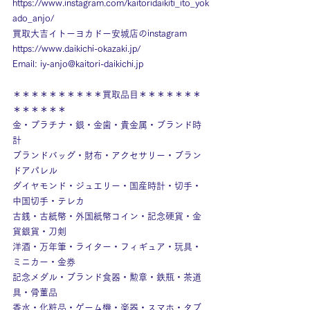
https://www.instagram.com/kaitoridaikiti_ito_yok
ado_anjo/
買取大吉イトーヨカドー安城店のinstagram
https://www.daikichi-okazaki.jp/
Email: 
iy-anjo@kaitori-daikichi.jp
＊＊＊＊＊＊＊＊＊＊買取品目＊＊＊＊＊＊＊
＊＊＊＊＊＊
金・プラチナ・銀・金歯・貴金属・ブランド時
計
ブランドバッグ・財布・アクセサリー・ブラン
ドアパレル
ダイヤモンド・ジュエリー・国産時計・切手・
中国切手・テレカ
古銭・古紙幣・外国紙幣コイン・記念硬貨・金
貨銀貨・刀剣
洋酒・万年筆・ライター・フィギュア・玩具・
ミニカー・金券
記念メダル・ブランド食器・勲章・鉄瓶・茶道
具・骨董品
香水・化粧品・ゲーム機・楽器・スマホ・タブ