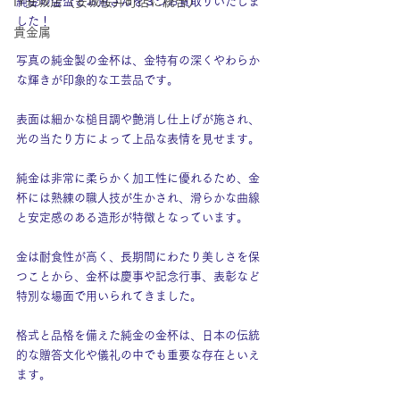
IY安城店（安城桜井町店に統合）
純金の金盃とお魚さんを３つお買取りいたしま
した！
貴金属
写真の純金製の金杯は、金特有の深くやわらか
な輝きが印象的な工芸品です。
表面は細かな槌目調や艶消し仕上げが施され、
光の当たり方によって上品な表情を見せます。
純金は非常に柔らかく加工性に優れるため、金
杯には熟練の職人技が生かされ、滑らかな曲線
と安定感のある造形が特徴となっています。
金は耐食性が高く、長期間にわたり美しさを保
つことから、金杯は慶事や記念行事、表彰など
特別な場面で用いられてきました。
格式と品格を備えた純金の金杯は、日本の伝統
的な贈答文化や儀礼の中でも重要な存在といえ
ます。