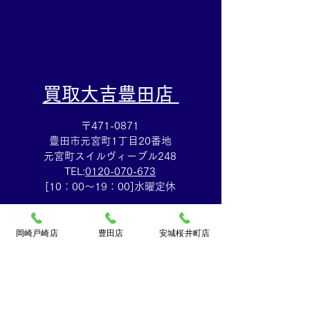
​買取大吉豊田店
〒471-0871
豊田市元宮町1丁目20番地
元宮町スイルヴィーブル248
TEL:
0120-070-673
[10：00～19：00]水曜定休
岡崎戸崎店
豊田店
安城桜井町店