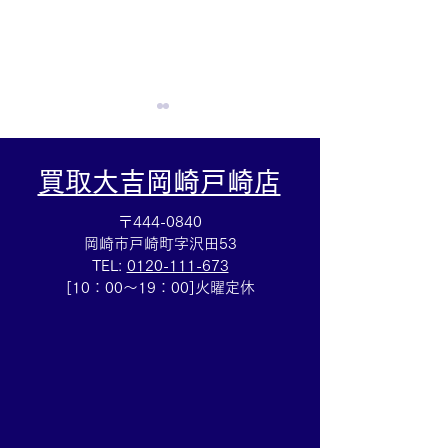
買取大吉岡崎戸崎店
〒444-0840
岡崎市戸崎町字沢田53
TEL:
0120-111-673
Cartierマストタンクのお
HERMESバン
[10：00～19：00]火曜定休
買取りも⌚買取大吉イトー
ブレスレットの
ヨーカドー安城店
も✨買取大吉イ
カドー安城店