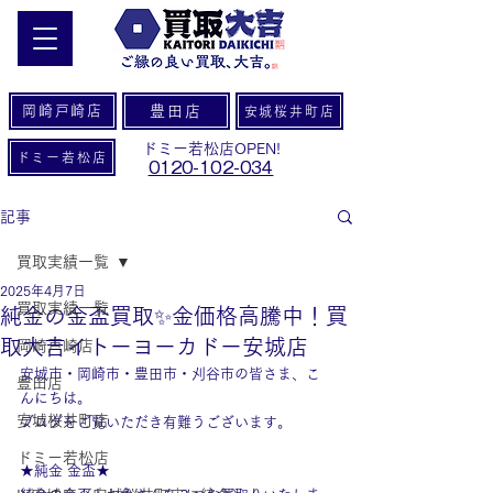
岡崎戸崎店
豊田店
安城桜井町店
ドミー若松店OPEN!
ドミー若松店
0120-102-034
記事
買取実績一覧
2025年4月7日
買取実績一覧
純金の金盃買取✨金価格高騰中！買
取大吉イトーヨーカドー安城店
岡崎戸崎店
安城市・岡崎市・豊田市・刈谷市の皆さま、こ
豊田店
んにちは。
安城桜井町店
ブログをご覧いただき有難うございます。
ドミー若松店
★純金 金盃★