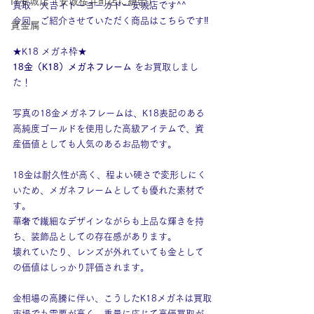
IY安城店（安城桜井町店に統合）
買取　大吉イトーヨーカドー安城店です^^
今回、ご紹介させていただく商品はこちらです‼
貴金属
★K18 メガネ枠★
18金（K18）メガネフレーム
 をお買取しまし
た！
写真の18金メガネフレームは、K18表記のある
高純度ゴールドを使用した高級アイテムで、資
産価値としても人気のあるお品物です。
18金は耐久性が高く、程よい硬さで変形しにく
いため、メガネフレームとしても優れた素材で
す。
華奢で繊細なデザインながらも上品な輝きを持
ち、装飾品としての存在感があります。
壊れていたり、レンズが外れていても金として
の価値はしっかり評価されます。
金相場の高騰に伴い、こうしたK18メガネは買取
市場でも需要が高く、重量に応じて高価買取が