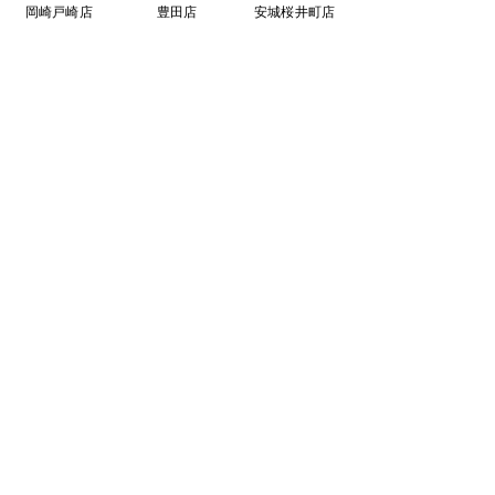
岡崎戸崎店
豊田店
安城桜井町店
​買取大吉豊田店
〒471-0871
豊田市元宮町1丁目20番地
元宮町スイルヴィーブル248
TEL:
0120-070-673
[10：00～19：00]水曜定休