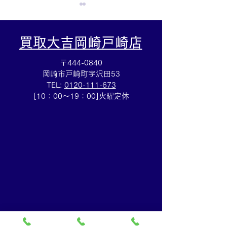
買取大吉岡崎戸崎店
〒444-0840
岡崎市戸崎町字沢田53
TEL:
0120-111-673
Cartierマストタンクのお
HERMESバン
[10：00～19：00]火曜定休
買取りも⌚買取大吉イトー
ブレスレットの
ヨーカドー安城店
も✨買取大吉イ
カドー安城店