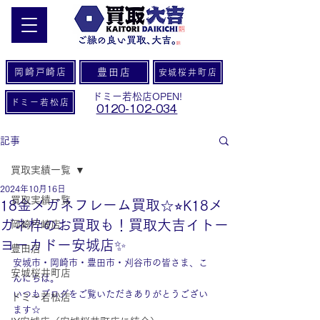
岡崎戸崎店
豊田店
安城桜井町店
ドミー若松店OPEN!
ドミー若松店
0120-102-034
記事
買取実績一覧
2024年10月16日
買取実績一覧
18金メガネフレーム買取☆⭐︎K18メ
ガネ枠のお買取も！買取大吉イトー
岡崎戸崎店
ヨーカドー安城店✨
豊田店
安城市・岡崎市・豊田市・刈谷市の皆さま、こ
安城桜井町店
んにちは。
いつもブログをご覧いただきありがとうござい
ドミー若松店
ます☆