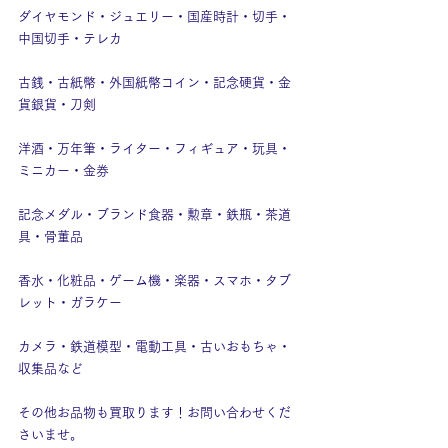
ダイヤモンド・ジュエリー・国産時計・切手・
中国切手・テレカ
古銭・古紙幣・外国紙幣コイン・記念硬貨・金
貨銀貨・刀剣
洋酒・万年筆・ライター・フィギュア・玩具・
ミニカー・金券
記念メダル・ブランド食器・勲章・鉄瓶・茶道
具・骨董品
香水・化粧品・ゲーム機・楽器・スマホ・タブ
レット・ガラケー
カメラ・鉄道模型・電動工具・古いおもちゃ・
収集品など
その他お品物も買取ります！お問い合わせくだ
さいませ。