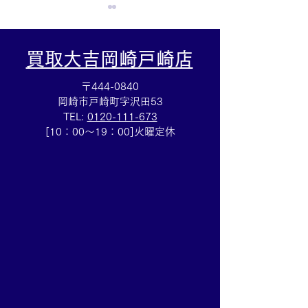
買取大吉岡崎戸崎店
〒444-0840
岡崎市戸崎町字沢田53
TEL:
0120-111-673
Cartierマストタンクのお
HERMESバン
[10：00～19：00]火曜定休
買取りも⌚買取大吉イトー
ブレスレットの
ヨーカドー安城店
も✨買取大吉イ
カドー安城店