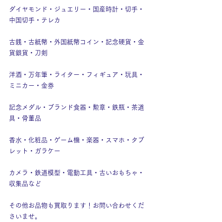
ダイヤモンド・ジュエリー・国産時計・切手・
中国切手・テレカ
古銭・古紙幣・外国紙幣コイン・記念硬貨・金
貨銀貨・刀剣
洋酒・万年筆・ライター・フィギュア・玩具・
ミニカー・金券
記念メダル・ブランド食器・勲章・鉄瓶・茶道
具・骨董品
香水・化粧品・ゲーム機・楽器・スマホ・タブ
レット・ガラケー
カメラ・鉄道模型・電動工具・古いおもちゃ・
収集品など
その他お品物も買取ります！お問い合わせくだ
さいませ。