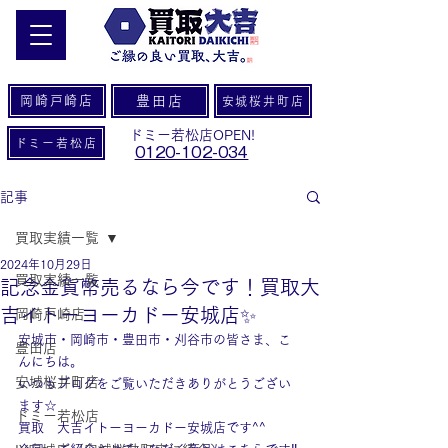
岡崎戸崎店
豊田店
安城桜井町店
ドミー若松店OPEN!
ドミー若松店
0120-102-034
記事
買取実績一覧
2024年10月29日
買取実績一覧
記念金貨幣売るなら今です！買取大
吉イトーヨーカドー安城店✨
岡崎戸崎店
安城市・岡崎市・豊田市・刈谷市の皆さま、こ
豊田店
んにちは。
安城桜井町店
いつもブログをご覧いただきありがとうござい
ます☆
ドミー若松店
買取　大吉イトーヨーカドー安城店です^^