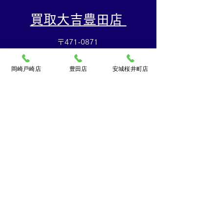
​買取大吉豊田店
〒471-0871
豊田市元宮町1丁目20番地
元宮町スイルヴィーブル248
岡崎戸崎店
豊田店
安城桜井町店
TEL:
0120-070-673
[10：00～19：00]水曜定休