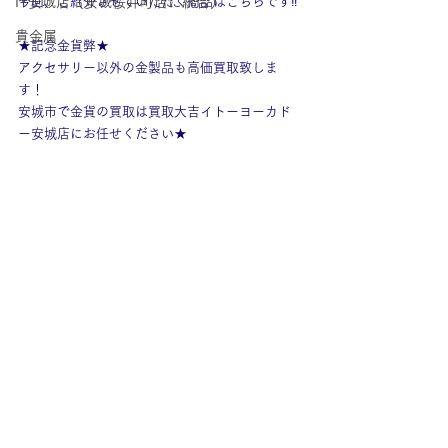
IY安城店（安城桜井町店に統合）
今回、ご紹介させていただく商品はこちらです‼
貴金属
★記念金貨弊★
アクセサリー以外の金製品も高価買取致しま
す！
安城市で金貨の買取は買取大吉イトーヨーカド
ー安城店にお任せください★