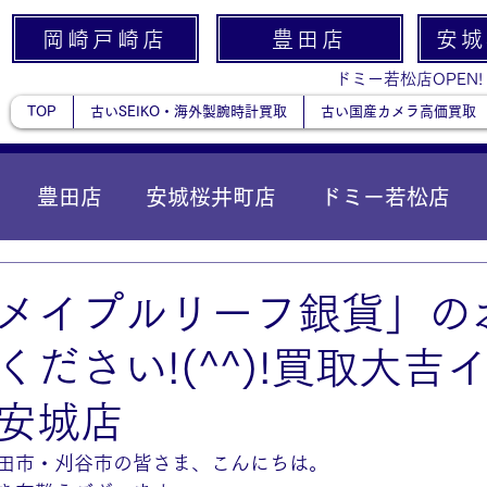
岡崎戸崎店
豊田店
安城
ドミー若松店OPEN!
TOP
古いSEIKO・海外製腕時計買取
古い国産カメラ高価買取
豊田店
安城桜井町店
ドミー若松店
に統合）
貴金属
メイプルリーフ銀貨」の
ください!(^^)!買取大吉
安城店
田市・刈谷市の皆さま、こんにちは。