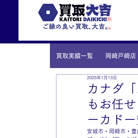
買取実績一覧
岡崎戸崎店
2025年1月13日
IY安城店（安城桜井町店
カナダ「
もお任せ
ーカドー
安城市・岡崎市・豊