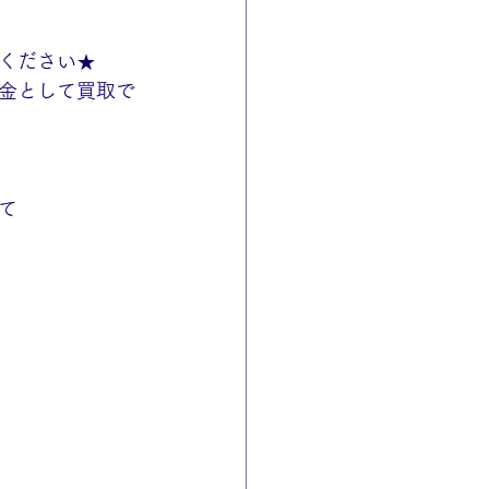
ください★
金として買取で
て