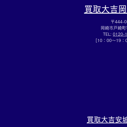
買取大吉岡
〒444-0
岡崎市戸崎町
TEL:
0120-
[10：00～19
SV925アクセサリー買取✨シ
ルバーのお買取りも！買取大
吉イトーヨーカドー安城店へ
✨
買取大吉
安