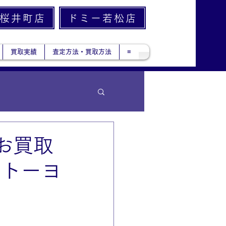
桜井町店
ドミー若松店
買取実績
査定方法・買取方法
≡
お買取
イトーヨ