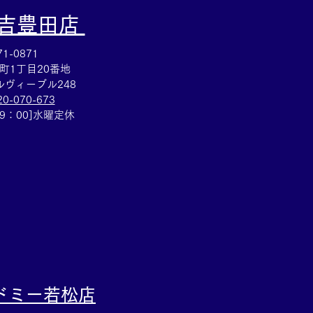
大吉豊田店
1-0871
町1丁目20番地
ヴィーブル248
20-070-673
RMESバングル買取☆ブレ
19：00]水曜定休
ットのお買取りも✨買取
イトーヨーカドー安城店
ドミー若松
店