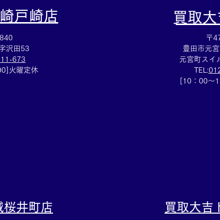
崎戸崎店
​買取
840
〒47
字沢田53
豊田市元宮
111-673
元宮町スイル
：00]火曜定休
TEL:
01
Cartierマストタンクのお買取
HE
[10：00～
りも⌚買取大吉イトーヨーカ
スレ
ドー安城店
大吉
城桜井町店
買取大吉