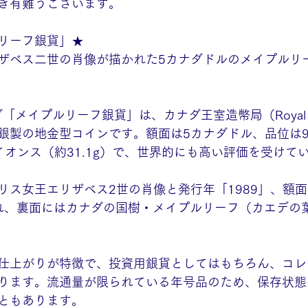
き有難うございます。
リーフ銀貨」★
ザベス二世の肖像が描かれた5カナダドルのメイプルリ
「メイプルリーフ銀貨」は、カナダ王室造幣局（Royal Can
純銀製の地金型コインです。額面は5カナダドル、品位は99
イオンス（約31.1g）で、世界的にも高い評価を受けて
ス女王エリザベス2世の肖像と発行年「1989」、額面「
刻まれ、裏面にはカナダの国樹・メイプルリーフ（カエデの
仕上がりが特徴で、投資用銀貨としてはもちろん、コレ
ります。流通量が限られている年号品のため、保存状態
ともあります。