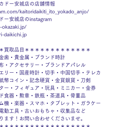
カドー安城店の店舗情報
am.com/kaitoridaikiti_ito_yokado_anjo/
安城店のinstagram
-okazaki.jp/
i-daikichi.jp
＊買取品目＊＊＊＊＊＊＊＊＊＊＊＊＊
金歯・貴金属・ブランド時計
布・アクセサリー・ブランドアパレル
エリー・国産時計・切手・中国切手・テレカ
紙幣コイン・記念硬貨・金貨銀貨・刀剣
ター・フィギュア・玩具・ミニカー・金券
ド食器・勲章・鉄瓶・茶道具・骨董品
ム機・楽器・スマホ・タブレット・ガラケー
電動工具・古いおもちゃ・収集品など
ります！お問い合わせくださいませ。
＊＊＊＊＊＊＊＊＊＊＊＊＊＊＊＊＊＊