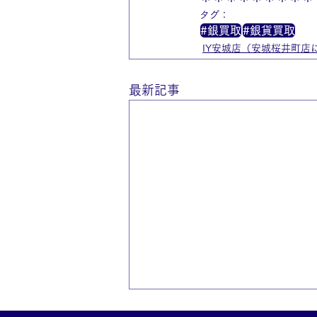
タグ：
#銀買取
#銀貨買取
IY安城店（安城桜井町店
最新記事