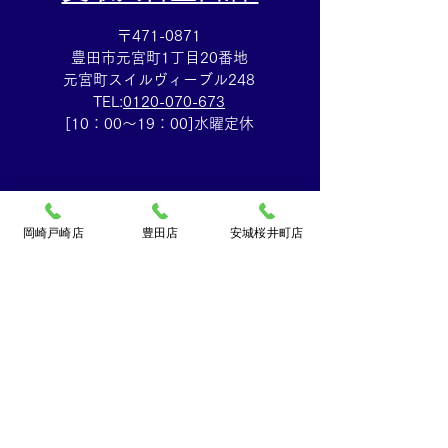
〒471-0871
豊田市元宮町1丁目20番地
元宮町スイルヴィーブル248
TEL:
0120-070-673
[10：00～19：00]水曜定休
岡崎戸崎店
豊田店
安城桜井町店
買取大吉ドミー若松
店