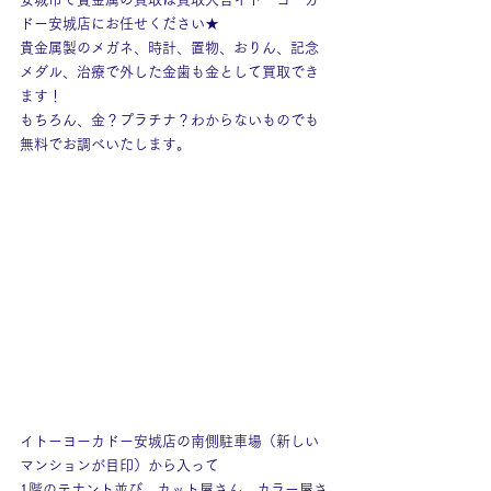
ドー安城店にお任せください★
貴金属製のメガネ、時計、置物、おりん、記念
メダル、治療で外した金歯も金として買取でき
ます！
もちろん、金？プラチナ？わからないものでも
無料でお調べいたします。
イトーヨーカドー安城店の南側駐車場（新しい
マンションが目印）から入って
1階のテナント並び、カット屋さん、カラー屋さ