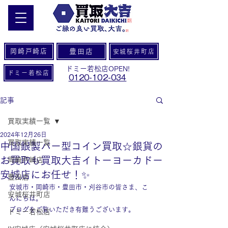
岡崎戸崎店
豊田店
安城桜井町店
ドミー若松店OPEN!
ドミー若松店
0120-102-034
記事
買取実績一覧
2024年12月26日
買取実績一覧
中国銀製バー型コイン買取☆銀貨の
お買取も買取大吉イトーヨーカドー
岡崎戸崎店
安城店にお任せ！✨
豊田店
安城市・岡崎市・豊田市・刈谷市の皆さま、こ
安城桜井町店
んにちは。
ブログをご覧いただき有難うございます。
ドミー若松店