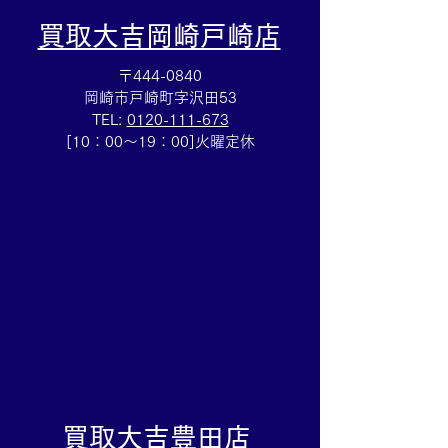
買取大吉岡崎戸崎店
〒444-0840
岡崎市戸崎町字沢田53
TEL:
0120-111-673
Cartierマストタンクのお
HERMESバン
[10：00～19：00]火曜定休
買取りも⌚買取大吉イトー
ブレスレットの
ヨーカドー安城店
も✨買取大吉イ
カドー安城店
​買取大吉豊田店