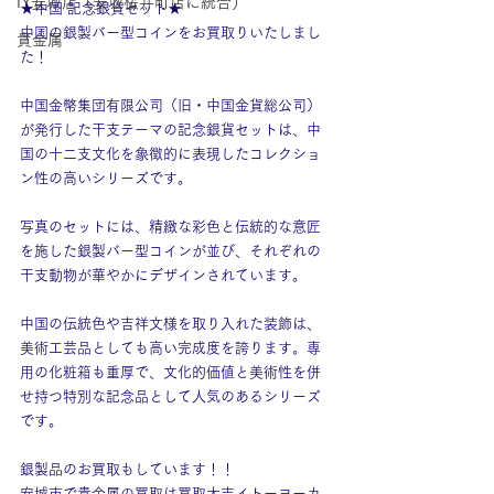
IY安城店（安城桜井町店に統合）
★中国 記念銀貨セット★
中国の銀製バー型コインをお買取りいたしまし
貴金属
た！
中国金幣集団有限公司（旧・中国金貨総公司）
が発行した干支テーマの記念銀貨セットは、中
国の十二支文化を象徴的に表現したコレクショ
ン性の高いシリーズです。
写真のセットには、精緻な彩色と伝統的な意匠
を施した銀製バー型コインが並び、それぞれの
干支動物が華やかにデザインされています。
中国の伝統色や吉祥文様を取り入れた装飾は、
美術工芸品としても高い完成度を誇ります。専
用の化粧箱も重厚で、文化的価値と美術性を併
せ持つ特別な記念品として人気のあるシリーズ
です。
銀製品のお買取もしています！！
安城市で貴金属の買取は買取大吉イトーヨーカ