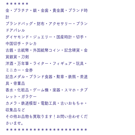
＊＊＊＊＊＊
金・プラチナ・銀・金歯・貴金属・ブランド時
計
ブランドバッグ・財布・アクセサリー・ブラン
ドアパレル
ダイヤモンド・ジュエリー・国産時計・切手・
中国切手・テレカ
古銭・古紙幣・外国紙幣コイン・記念硬貨・金
貨銀貨・刀剣
洋酒・万年筆・ライター・フィギュア・玩具・
ミニカー・金券
記念メダル・ブランド食器・勲章・鉄瓶・茶道
具・骨董品
香水・化粧品・ゲーム機・楽器・スマホ・タブ
レット・ガラケー
カメラ・鉄道模型・電動工具・古いおもちゃ・
収集品など
その他お品物も買取ります！お問い合わせくだ
さいませ。
＊＊＊＊＊＊＊＊＊＊＊＊＊＊＊＊＊＊＊＊＊