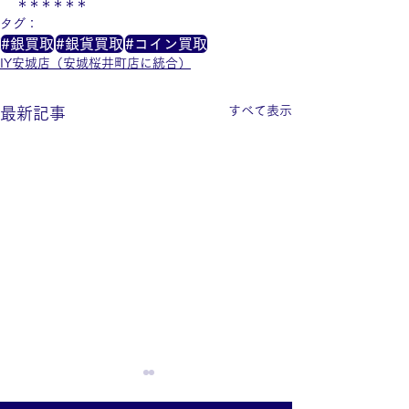
＊＊＊＊＊＊
タグ：
#銀買取
#銀貨買取
#コイン買取
IY安城店（安城桜井町店に統合）
すべて表示
最新記事