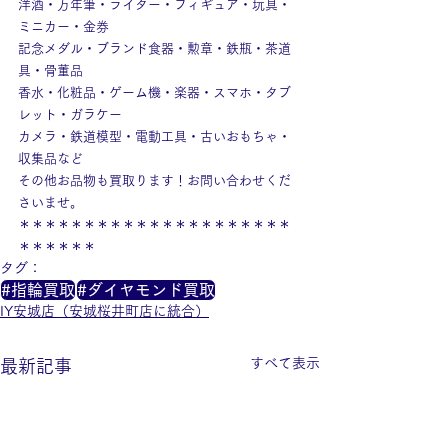
洋酒・万年筆・ライター・フィギュア・玩具・
ミニカー・金券
記念メダル・ブランド食器・勲章・鉄瓶・茶道
具・骨董品
香水・化粧品・ゲーム機・楽器・スマホ・タブ
レット・ガラケー
カメラ・鉄道模型・電動工具・古いおもちゃ・
収集品など
その他お品物も買取ります！お問い合わせくだ
さいませ。
＊＊＊＊＊＊＊＊＊＊＊＊＊＊＊＊＊＊＊＊＊
＊＊＊＊＊＊
タグ：
#指輪買取
#ダイヤモンド買取
IY安城店（安城桜井町店に統合）
すべて表示
最新記事