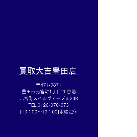
カドー安城店
​買取大吉豊田店
〒471-0871
豊田市元宮町1丁目20番地
元宮町スイルヴィーブル248
TEL:
0120-070-673
[10：00～19：00]水曜定休