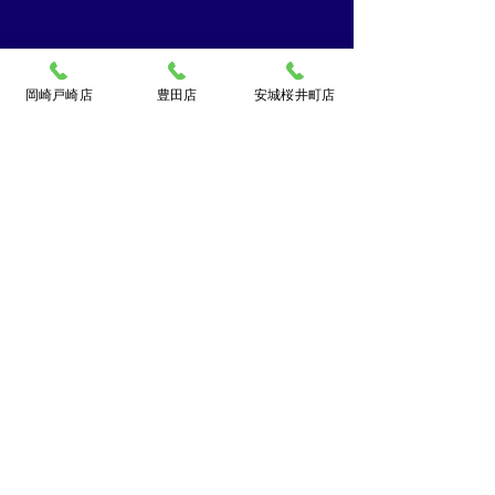
岡崎戸崎店
豊田店
安城桜井町店
買取大吉ドミー若松
店
〒444-0826
岡崎市若松町字折戸3番地
TEL：
0120-102-034
[10：00～19：00] 水曜定休