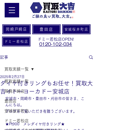
岡崎戸崎店
豊田店
安城桜井町店
ドミー若松店OPEN!
ドミー若松店
0120-102-034
記事
買取実績一覧
2025年2月27日
買取実績一覧
ダイヤ付きリングもお任せ！買取大
吉イトーヨーカドー安城店
岡崎戸崎店
安城市・岡崎市・豊田市・刈谷市の皆さま、こ
豊田店
んにちは。
安城桜井町店
ブログをご覧いただき有難うございます。
ドミー若松店
★Pt900　メレダイヤ付きリング★