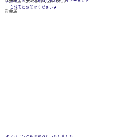
IY安城店（安城桜井町店に統合）
安城市でダイヤの買取は買取大吉イトーヨカド
ー安城店にお任せください★
貴金属
ダイヤリングをお買取りいたしました。