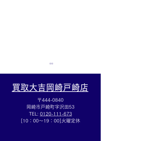
買取大吉岡崎戸崎店
〒444-0840
岡崎市戸崎町字沢田53
TEL:
0120-111-673
Cartierマストタンクのお
HERMESバン
[10：00～19：00]火曜定休
買取りも⌚買取大吉イトー
ブレスレットの
ヨーカドー安城店
も✨買取大吉イ