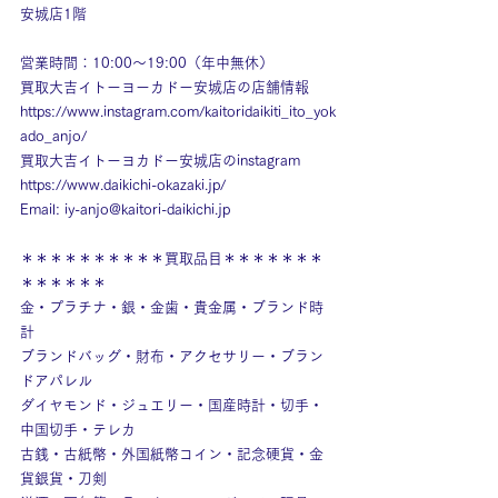
安城店1階
営業時間：10:00～19:00（年中無休）
買取大吉イトーヨーカドー安城店の店舗情報
https://www.instagram.com/kaitoridaikiti_ito_yok
ado_anjo/
買取大吉イトーヨカドー安城店のinstagram
https://www.daikichi-okazaki.jp/
Email: 
iy-anjo@kaitori-daikichi.jp
＊＊＊＊＊＊＊＊＊＊買取品目＊＊＊＊＊＊＊
＊＊＊＊＊＊
金・プラチナ・銀・金歯・貴金属・ブランド時
計
ブランドバッグ・財布・アクセサリー・ブラン
ドアパレル
ダイヤモンド・ジュエリー・国産時計・切手・
中国切手・テレカ
古銭・古紙幣・外国紙幣コイン・記念硬貨・金
貨銀貨・刀剣