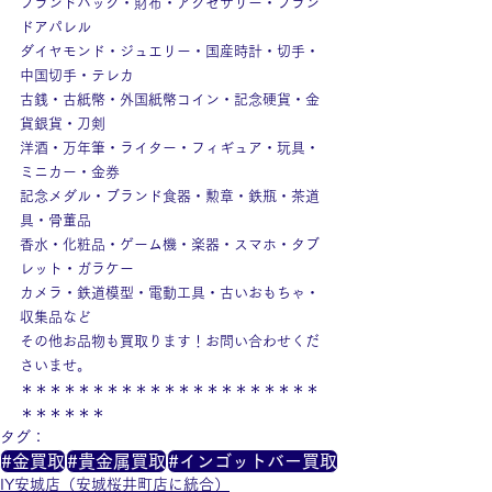
ブランドバッグ・財布・アクセサリー・ブラン
ドアパレル
ダイヤモンド・ジュエリー・国産時計・切手・
中国切手・テレカ
古銭・古紙幣・外国紙幣コイン・記念硬貨・金
貨銀貨・刀剣
洋酒・万年筆・ライター・フィギュア・玩具・
ミニカー・金券
記念メダル・ブランド食器・勲章・鉄瓶・茶道
具・骨董品
香水・化粧品・ゲーム機・楽器・スマホ・タブ
レット・ガラケー
カメラ・鉄道模型・電動工具・古いおもちゃ・
収集品など
その他お品物も買取ります！お問い合わせくだ
さいませ。
＊＊＊＊＊＊＊＊＊＊＊＊＊＊＊＊＊＊＊＊＊
＊＊＊＊＊＊
タグ：
#金買取
#貴金属買取
#インゴットバー買取
IY安城店（安城桜井町店に統合）