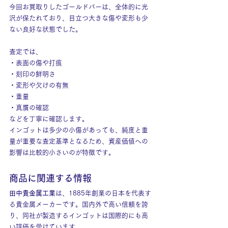
今回お買取りしたゴールドバーは、全体的に光
沢が保たれており、目立つ大きな傷や変形も少
ない良好な状態でした。
査定では、
・表面の傷や打痕
・刻印の鮮明さ
・変形や欠けの有無
・重量
・真贋の確認
などを丁寧に確認します。
インゴットは多少の小傷があっても、純度と重
量が重要な査定基準となるため、資産価値への
影響は比較的小さいのが特徴です。
商品に関連する情報
田中貴金属工業
は、1885年創業の日本を代表す
る貴金属メーカーです。国内外で高い信頼を誇
り、同社が製造するインゴットは国際的にも高
い評価を受けています。