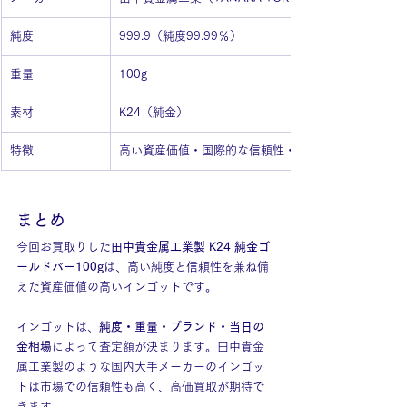
純度
999.9（純度99.99％）
重量
100g
素材
K24（純金）
特徴
高い資産価値・国際的な信頼性・投資用貴金属
まとめ
今回お買取りした
田中貴金属工業製 K24 純金ゴ
ールドバー100g
は、高い純度と信頼性を兼ね備
えた資産価値の高いインゴットです。
インゴットは、
純度・重量・ブランド・当日の
金相場
によって査定額が決まります。田中貴金
属工業製のような国内大手メーカーのインゴッ
トは市場での信頼性も高く、高価買取が期待で
きます。