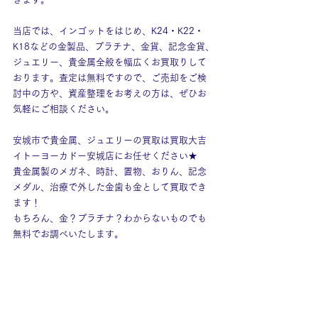
当店では、インゴットをはじめ、K24・K22・
K18などの金製品、プラチナ、金貨、記念金貨、
ジュエリー、貴金属全般を幅広くお買取りして
おります。査定は無料ですので、ご売却をご検
討中の方や、資産整理をお考えの方は、ぜひお
気軽にご相談ください。
安城市で貴金属、ジュエリーの買取は買取大吉
イトーヨーカドー安城店にお任せください★
貴金属製のメガネ、時計、置物、おりん、記念
メダル、治療で外した金歯も金として買取でき
ます！
もちろん、金？プラチナ？わからないものでも
無料でお調べいたします。