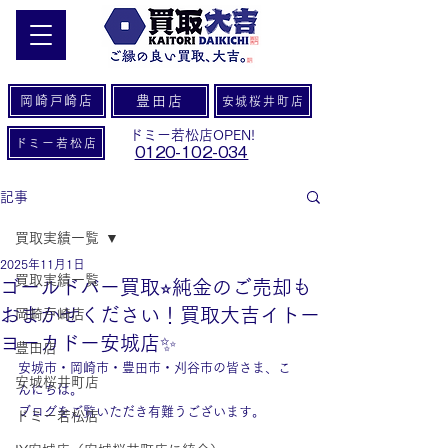
岡崎戸崎店
豊田店
安城桜井町店
ドミー若松店OPEN!
ドミー若松店
0120-102-034
記事
買取実績一覧
2025年11月1日
買取実績一覧
ゴールドバー買取⭐︎純金のご売却も
おまかせください！買取大吉イトー
岡崎戸崎店
ヨーカドー安城店✨
豊田店
安城市・岡崎市・豊田市・刈谷市の皆さま、こ
安城桜井町店
んにちは。
ブログをご覧いただき有難うございます。
ドミー若松店