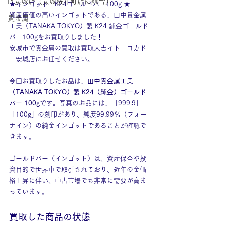
IY安城店（安城桜井町店に統合）
★インゴット　K24ゴールドバー100g ★
資産価値の高いインゴットである、田中貴金属
貴金属
工業（TANAKA TOKYO）製 K24 純金ゴールド
バー100gをお買取りしました！
安城市で貴金属の買取は買取大吉イトーヨカド
ー安城店にお任せください。
今回お買取りしたお品は、
田中貴金属工業
（TANAKA TOKYO）製 K24（純金）ゴールド
バー 100g
です。写真のお品には、「999.9」
「100g」の刻印があり、純度99.99％（フォー
ナイン）の純金インゴットであることが確認で
きます。
ゴールドバー（インゴット）は、資産保全や投
資目的で世界中で取引されており、近年の金価
格上昇に伴い、中古市場でも非常に需要が高ま
っています。
買取した商品の状態