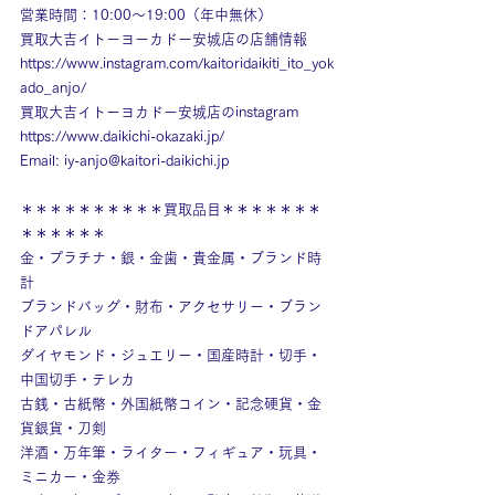
営業時間：10:00～19:00（年中無休）
買取大吉イトーヨーカドー安城店の店舗情報
https://www.instagram.com/kaitoridaikiti_ito_yok
ado_anjo/
買取大吉イトーヨカドー安城店のinstagram
https://www.daikichi-okazaki.jp/
Email: 
iy-anjo@kaitori-daikichi.jp
＊＊＊＊＊＊＊＊＊＊買取品目＊＊＊＊＊＊＊
＊＊＊＊＊＊
金・プラチナ・銀・金歯・貴金属・ブランド時
計
ブランドバッグ・財布・アクセサリー・ブラン
ドアパレル
ダイヤモンド・ジュエリー・国産時計・切手・
中国切手・テレカ
古銭・古紙幣・外国紙幣コイン・記念硬貨・金
貨銀貨・刀剣
洋酒・万年筆・ライター・フィギュア・玩具・
ミニカー・金券