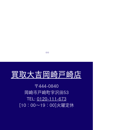
買取大吉岡崎戸崎店
〒444-0840
岡崎市戸崎町字沢田53
TEL:
0120-111-673
Cartierマストタンクのお
HERMESバン
[10：00～19：00]火曜定休
買取りも⌚買取大吉イトー
ブレスレットの
ヨーカドー安城店
も✨買取大吉イ