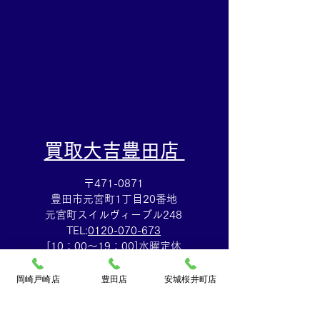
カドー安城店
​買取大吉豊田店
〒471-0871
豊田市元宮町1丁目20番地
元宮町スイルヴィーブル248
TEL:
0120-070-673
[10：00～19：00]水曜定休
岡崎戸崎店
豊田店
安城桜井町店