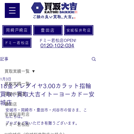
岡崎戸崎店
豊田店
安城桜井町店
ドミー若松店OPEN!
ドミー若松店
0120-102-034
記事
買取実績一覧
1月3日
買取実績一覧
18金メレダイヤ3.00カラット指輪
買取✨買取大吉イトーヨーカドー安
岡崎戸崎店
城店
豊田店
安城市・岡崎市・豊田市・刈谷市の皆さま、こ
安城桜井町店
んにちは。
ブログをご覧いただき有難うございます。
ドミー若松店