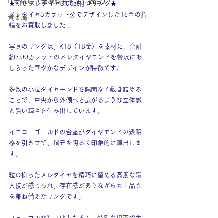
IY安城店（安城桜井町店に統合）
★K18 メレダイヤ3.00ct付きリング★
メレダイヤ3カラット分でデザインした18金の指
貴金属
輪をお買取しました！
写真のリングは、K18（18金）を素材に、合計
約3.00カラットのメレダイヤモンドを贅沢にあ
しらった華やかなデザインが特徴です。
多数の小粒ダイヤモンドを隙間なく敷き詰める
ことで、中央から外側へと広がるような立体感
と強い輝きを生み出しています。
イエローゴールドの台座がダイヤモンドの透明
感を引き立て、指元を明るく印象的に演出しま
す。
粒の揃ったメレダイヤを精巧に留める高度な職
人技が感じられ、存在感がありながらも上品さ
を兼ね備えたリングです。
フォーマルな装いはもちろん、特別な場面で主