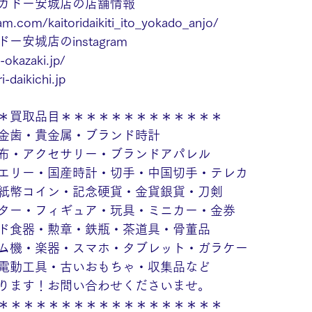
カドー安城店の店舗情報
am.com/kaitoridaikiti_ito_yokado_anjo/
安城店のinstagram
-okazaki.jp/
i-daikichi.jp
＊買取品目＊＊＊＊＊＊＊＊＊＊＊＊＊
金歯・貴金属・ブランド時計
布・アクセサリー・ブランドアパレル
エリー・国産時計・切手・中国切手・テレカ
紙幣コイン・記念硬貨・金貨銀貨・刀剣
ター・フィギュア・玩具・ミニカー・金券
ド食器・勲章・鉄瓶・茶道具・骨董品
ム機・楽器・スマホ・タブレット・ガラケー
電動工具・古いおもちゃ・収集品など
ります！お問い合わせくださいませ。
＊＊＊＊＊＊＊＊＊＊＊＊＊＊＊＊＊＊