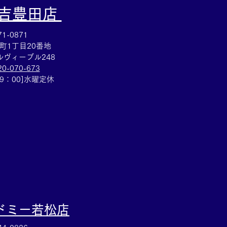
大吉豊田店
1-0871
町1丁目20番地
ヴィーブル248
20-070-673
RMESバングル買取☆ブレ
19：00]水曜定休
ットのお買取りも✨買取
イトーヨーカドー安城店
ドミー若松
店