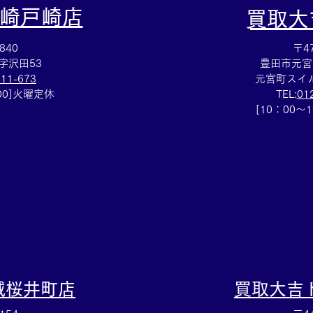
崎戸崎店
​買取
840
〒47
字沢田53
豊田市元宮
111-673
元宮町スイル
：00]火曜定休
TEL:
01
Cartierマストタンクのお買取
HE
[10：00～
りも⌚買取大吉イトーヨーカ
スレ
ドー安城店
大吉
城桜井町店
買取大吉