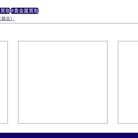
金買取
#貴金属買取
に統合）