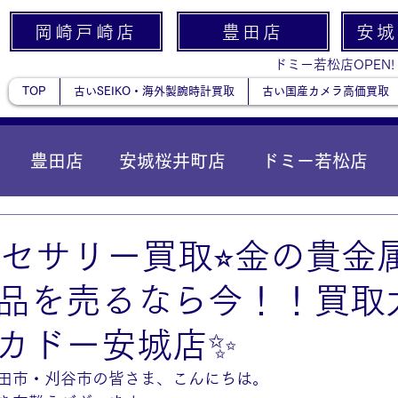
岡崎戸崎店
豊田店
安城
ドミー若松店OPEN!
TOP
古いSEIKO・海外製腕時計買取
古い国産カメラ高価買取
豊田店
安城桜井町店
ドミー若松店
に統合）
貴金属
クセサリー買取⭐︎金の貴金
品を売るなら今！！買取
カドー安城店✨
田市・刈谷市の皆さま、こんにちは。