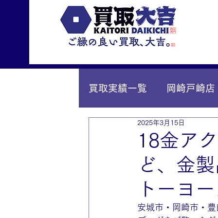
買取実績一覧
岡崎戸崎店
2025年3月15日
IY安城店（安城桜井町店
18金ア
ど、金製
トーヨー
安城市・岡崎市・豊