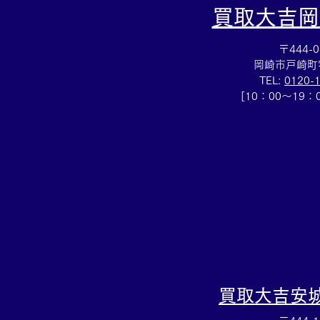
買取大吉岡
〒444-0
岡崎市戸崎町
TEL:
0120-
[10：00～19
SV925アクセサリー買取✨シ
ルバーのお買取りも！買取大
吉イトーヨーカドー安城店へ
✨
買取大吉
安