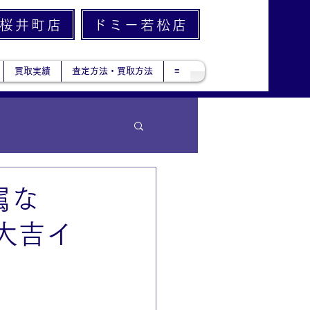
桜井町店
ドミー若松店
買取実績
査定方法・買取方法
≡
属な
大吉イ