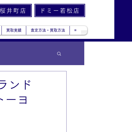
桜井町店
ドミー若松店
買取実績
査定方法・買取方法
≡
ブランド
トーヨ