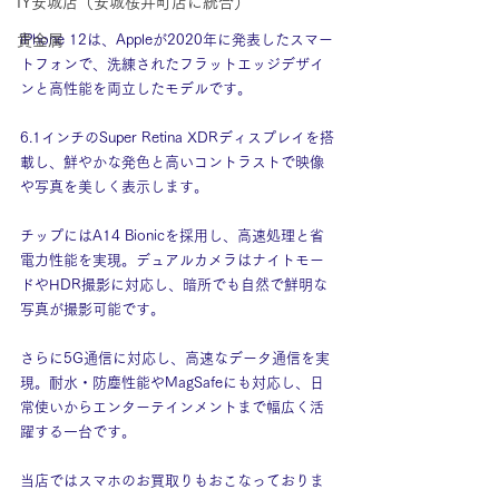
IY安城店（安城桜井町店に統合）
貴金属
iPhone 12は、Appleが2020年に発表したスマー
トフォンで、洗練されたフラットエッジデザイ
ンと高性能を両立したモデルです。
6.1インチのSuper Retina XDRディスプレイを搭
載し、鮮やかな発色と高いコントラストで映像
や写真を美しく表示します。
チップにはA14 Bionicを採用し、高速処理と省
電力性能を実現。デュアルカメラはナイトモー
ドやHDR撮影に対応し、暗所でも自然で鮮明な
写真が撮影可能です。
さらに5G通信に対応し、高速なデータ通信を実
現。耐水・防塵性能やMagSafeにも対応し、日
常使いからエンターテインメントまで幅広く活
躍する一台です。
当店ではスマホのお買取りもおこなっておりま