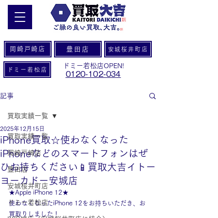
岡崎戸崎店
豊田店
安城桜井町店
ドミー若松店OPEN!
ドミー若松店
0120-102-034
記事
買取実績一覧
2025年12月15日
買取実績一覧
iPhone買取☆使わなくなった
iPhoneなどのスマートフォンはぜ
岡崎戸崎店
ひお持ちください📱買取大吉イトー
豊田店
ヨーカドー安城店
安城桜井町店
★Apple iPhone 12★
ドミー若松店
使わなくなったiPhone 12をお持ちいただき、お
買取りしました！