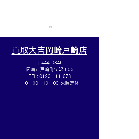
買取大吉岡崎戸崎店
〒444-0840
岡崎市戸崎町字沢田53
TEL:
0120-111-673
Cartierマストタンクのお
HERMESバン
[10：00～19：00]火曜定休
買取りも⌚買取大吉イトー
ブレスレットの
ヨーカドー安城店
も✨買取大吉イ
カドー安城店