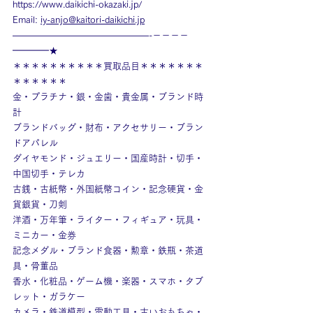
https://www.daikichi-okazaki.jp/
Email: 
iy-anjo@kaitori-daikichi.jp
———————————————-－－－－
━━━━★
＊＊＊＊＊＊＊＊＊＊買取品目＊＊＊＊＊＊＊
＊＊＊＊＊＊
金・プラチナ・銀・金歯・貴金属・ブランド時
計
ブランドバッグ・財布・アクセサリー・ブラン
ドアパレル
ダイヤモンド・ジュエリー・国産時計・切手・
中国切手・テレカ
古銭・古紙幣・外国紙幣コイン・記念硬貨・金
貨銀貨・刀剣
洋酒・万年筆・ライター・フィギュア・玩具・
ミニカー・金券
記念メダル・ブランド食器・勲章・鉄瓶・茶道
具・骨董品
香水・化粧品・ゲーム機・楽器・スマホ・タブ
レット・ガラケー
カメラ・鉄道模型・電動工具・古いおもちゃ・