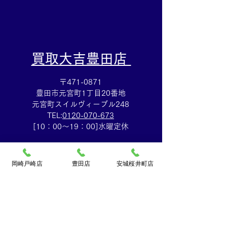
​買取大吉豊田店
〒471-0871
豊田市元宮町1丁目20番地
元宮町スイルヴィーブル248
TEL:
0120-070-673
[10：00～19：00]水曜定休
岡崎戸崎店
豊田店
安城桜井町店